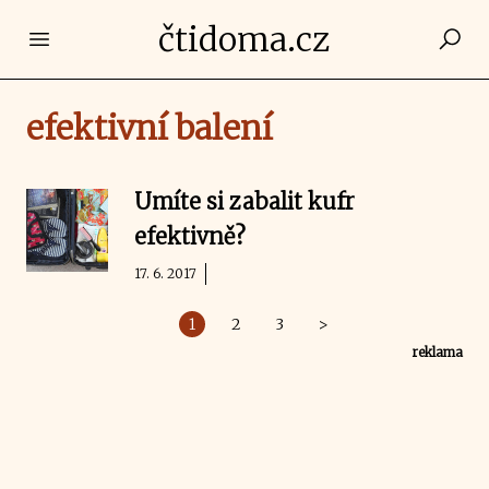
čtidoma.cz
Open main menu
efektivní balení
Umíte si zabalit kufr
efektivně?
17. 6. 2017
1
2
3
>
reklama