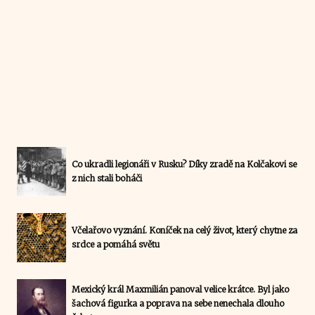
Co ukradli legionáři v Rusku? Díky zradě na Kolčakovi se
z nich stali boháči
Včelařovo vyznání. Koníček na celý život, který chytne za
srdce a pomáhá světu
Mexický král Maxmilián panoval velice krátce. Byl jako
šachová figurka a poprava na sebe nenechala dlouho