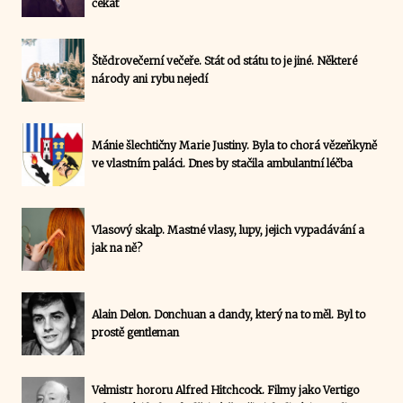
čekat
Štědrovečerní večeře. Stát od státu to je jiné. Některé
národy ani rybu nejedí
Mánie šlechtičny Marie Justiny. Byla to chorá vězeňkyně
ve vlastním paláci. Dnes by stačila ambulantní léčba
Vlasový skalp. Mastné vlasy, lupy, jejich vypadávání a
jak na ně?
Alain Delon. Donchuan a dandy, který na to měl. Byl to
prostě gentleman
Velmistr hororu Alfred Hitchcock. Filmy jako Vertigo