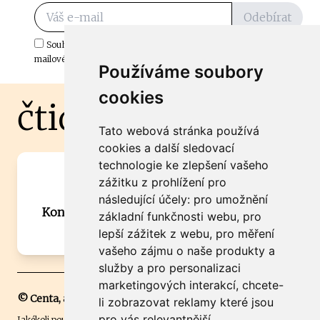
Odebírat
Souhlasím s odběrem důležitých zpráv ze ČtiDoma.cz do mé e-
mailové schránky.
Používáme soubory
cookies
čtidoma.cz
Tato webová stránka používá
cookies a další sledovací
technologie ke zlepšení vašeho
Máte zajímavou informaci? Chcete
zážitku z prohlížení pro
spolupracovat?
následující účely:
pro umožnění
Kontaktujte šéfredaktora Martina Chalupu:
základní funkčnosti webu
,
pro
chalupa@ctidoma.cz
lepší zážitek z webu
,
pro měření
vašeho zájmu o naše produkty a
služby a pro personalizaci
marketingových interakcí
,
chcete-
© Centa, a.s.
li zobrazovat reklamy které jsou
pro vás relevantnější
.
Jakékoli použití obsahu včetně převzetí, šíření či dalšího užití a