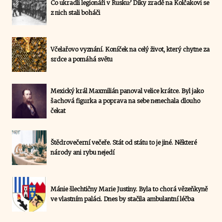
Co ukradli legionáři v Rusku? Díky zradě na Kolčakovi se
z nich stali boháči
Včelařovo vyznání. Koníček na celý život, který chytne za
srdce a pomáhá světu
Mexický král Maxmilián panoval velice krátce. Byl jako
šachová figurka a poprava na sebe nenechala dlouho
čekat
Štědrovečerní večeře. Stát od státu to je jiné. Některé
národy ani rybu nejedí
Mánie šlechtičny Marie Justiny. Byla to chorá vězeňkyně
ve vlastním paláci. Dnes by stačila ambulantní léčba