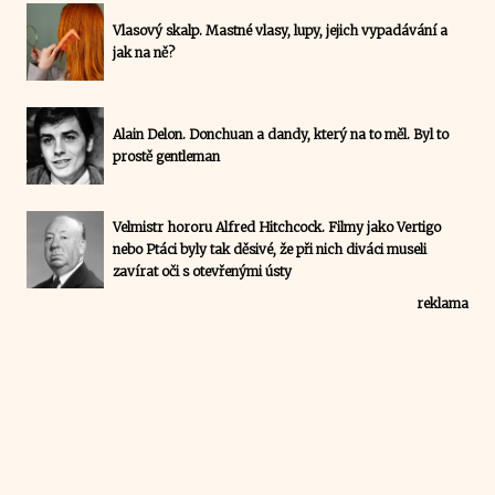
Vlasový skalp. Mastné vlasy, lupy, jejich vypadávání a
jak na ně?
Alain Delon. Donchuan a dandy, který na to měl. Byl to
prostě gentleman
Velmistr hororu Alfred Hitchcock. Filmy jako Vertigo
nebo Ptáci byly tak děsivé, že při nich diváci museli
zavírat oči s otevřenými ústy
reklama