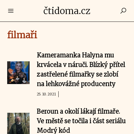
čtidoma.cz
Open main menu
filmaři
Kameramanka Halyna mu
krvácela v náruči. Blízký přítel
zastřelené filmařky se zlobí
na lehkovážné producenty
25. 10. 2021
Beroun a okolí lákají filmaře.
Ve městě se točila i část seriálu
Modrý kód