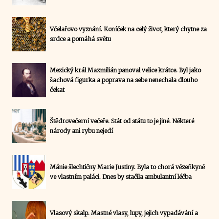
Včelařovo vyznání. Koníček na celý život, který chytne za
srdce a pomáhá světu
Mexický král Maxmilián panoval velice krátce. Byl jako
šachová figurka a poprava na sebe nenechala dlouho
čekat
Štědrovečerní večeře. Stát od státu to je jiné. Některé
národy ani rybu nejedí
Mánie šlechtičny Marie Justiny. Byla to chorá vězeňkyně
ve vlastním paláci. Dnes by stačila ambulantní léčba
Vlasový skalp. Mastné vlasy, lupy, jejich vypadávání a