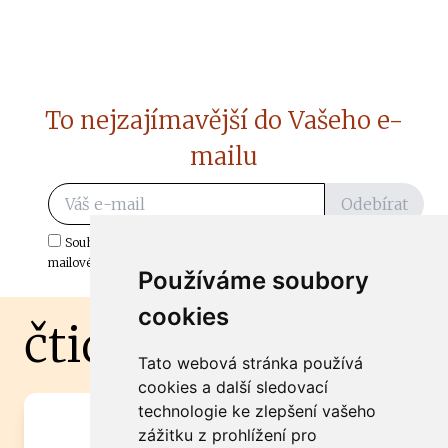
To nejzajímavější do Vašeho e-
mailu
Odebírat
Souhlasím s odběrem důležitých zpráv ze ČtiDoma.cz do mé e-
mailové schránky.
Používáme soubory
cookies
čtidoma.cz
Tato webová stránka používá
cookies a další sledovací
technologie ke zlepšení vašeho
Máte zajímavou informaci? Chcete
zážitku z prohlížení pro