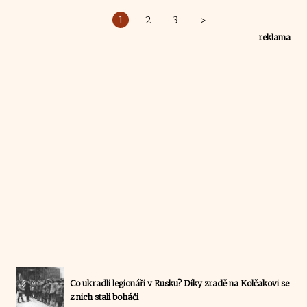
1
2
3
>
reklama
Co ukradli legionáři v Rusku? Díky zradě na Kolčakovi se
z nich stali boháči