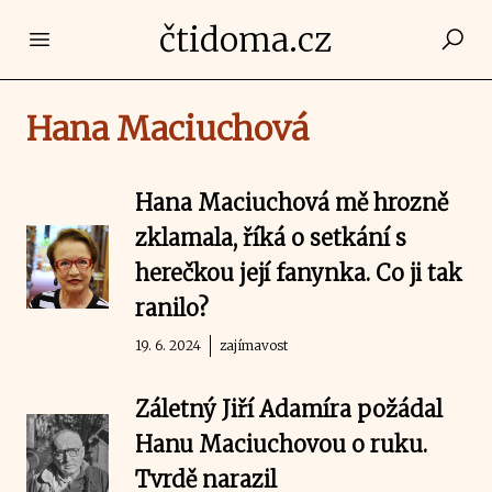
čtidoma.cz
Open main menu
Hana Maciuchová
Hana Maciuchová mě hrozně
zklamala, říká o setkání s
herečkou její fanynka. Co ji tak
ranilo?
19. 6. 2024
zajímavost
Záletný Jiří Adamíra požádal
Hanu Maciuchovou o ruku.
Tvrdě narazil