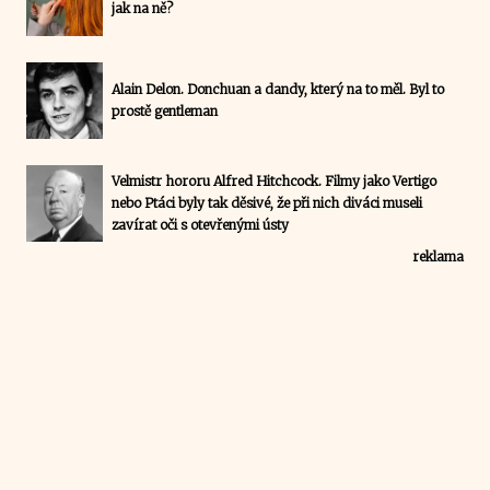
jak na ně?
Alain Delon. Donchuan a dandy, který na to měl. Byl to
prostě gentleman
Velmistr hororu Alfred Hitchcock. Filmy jako Vertigo
nebo Ptáci byly tak děsivé, že při nich diváci museli
zavírat oči s otevřenými ústy
reklama