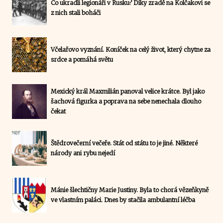
Co ukradli legionáři v Rusku? Díky zradě na Kolčakovi se
z nich stali boháči
Včelařovo vyznání. Koníček na celý život, který chytne za
srdce a pomáhá světu
Mexický král Maxmilián panoval velice krátce. Byl jako
šachová figurka a poprava na sebe nenechala dlouho
čekat
Štědrovečerní večeře. Stát od státu to je jiné. Některé
národy ani rybu nejedí
Mánie šlechtičny Marie Justiny. Byla to chorá vězeňkyně
ve vlastním paláci. Dnes by stačila ambulantní léčba