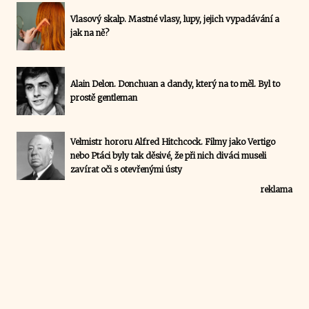
Vlasový skalp. Mastné vlasy, lupy, jejich vypadávání a
jak na ně?
Alain Delon. Donchuan a dandy, který na to měl. Byl to
prostě gentleman
Velmistr hororu Alfred Hitchcock. Filmy jako Vertigo
nebo Ptáci byly tak děsivé, že při nich diváci museli
zavírat oči s otevřenými ústy
reklama