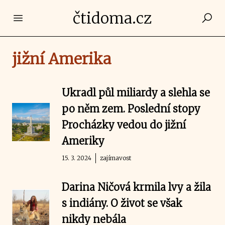
čtidoma.cz
Open main menu
jižní Amerika
Ukradl půl miliardy a slehla se
po něm zem. Poslední stopy
Procházky vedou do jižní
Ameriky
15. 3. 2024
zajímavost
Darina Ničová krmila lvy a žila
s indiány. O život se však
nikdy nebála