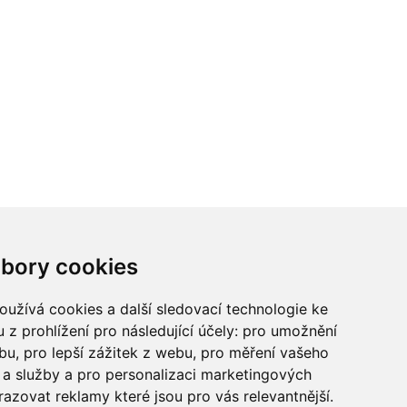
ci? Chcete spolupracovat?
bory cookies
tina Chalupu:
chalupa@ctidoma.cz
užívá cookies a další sledovací technologie ke
 z prohlížení pro následující účely:
pro umožnění
ebu
,
pro lepší zážitek z webu
,
pro měření vašeho
a služby a pro personalizaci marketingových
razovat reklamy které jsou pro vás relevantnější
.