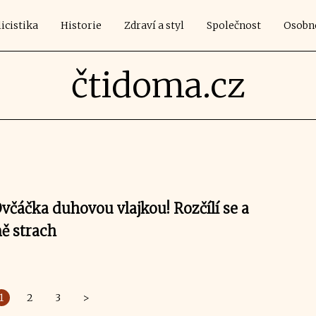
icistika
Historie
Zdraví a styl
Společnost
Osobn
čtidoma.cz
včáčka duhovou vlajkou! Rozčílí se a
ně strach
1
2
3
>