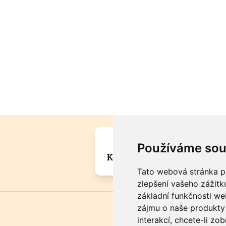
Máte zajímavou informa
Používáme sou
Kontaktujte šéfredaktora Mar
Tato webová stránka po
zlepšení vašeho zážitku
základní funkčnosti w
zájmu o naše produkty 
interakcí
,
chcete-li zob