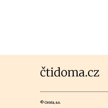
čtidoma.cz
© Centa, a.s.