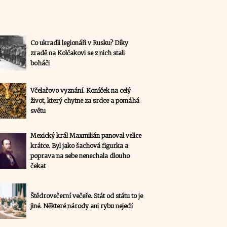
Co ukradli legionáři v Rusku? Díky
zradě na Kolčakovi se z nich stali
boháči
Včelařovo vyznání. Koníček na celý
život, který chytne za srdce a pomáhá
světu
Mexický král Maxmilián panoval velice
krátce. Byl jako šachová figurka a
poprava na sebe nenechala dlouho
čekat
Štědrovečerní večeře. Stát od státu to je
jiné. Některé národy ani rybu nejedí