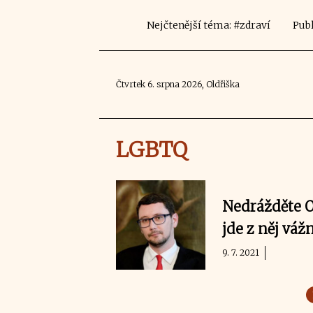
Nejčtenější téma: #zdraví
Publ
Čtvrtek 6. srpna 2026, Oldřiška
LGBTQ
Nedrážděte O
jde z něj váž
9. 7. 2021