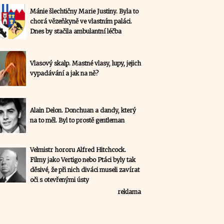
Mánie šlechtičny Marie Justiny. Byla to
chorá vězeňkyně ve vlastním paláci.
Dnes by stačila ambulantní léčba
Vlasový skalp. Mastné vlasy, lupy, jejich
vypadávání a jak na ně?
Alain Delon. Donchuan a dandy, který
na to měl. Byl to prostě gentleman
Velmistr hororu Alfred Hitchcock.
Filmy jako Vertigo nebo Ptáci byly tak
děsivé, že při nich diváci museli zavírat
oči s otevřenými ústy
reklama