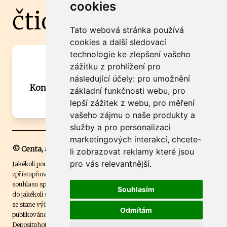
cookies
čtidoma.cz
Tato webová stránka používá
cookies a další sledovací
technologie ke zlepšení vašeho
Máte zajímavou informaci? Chcete
zážitku z prohlížení pro
spolupracovat?
následující účely:
pro umožnění
Kontaktujte šéfredaktora Martina Chalupu:
základní funkčnosti webu
,
pro
chalupa@ctidoma.cz
lepší zážitek z webu
,
pro měření
vašeho zájmu o naše produkty a
služby a pro personalizaci
marketingových interakcí
,
chcete-
© Centa, a.s.
li zobrazovat reklamy které jsou
pro vás relevantnější
.
Jakékoli použití obsahu včetně převzetí, šíření či dalšího užití a
zpřístupňování textových či obrazových materiálů bez písemného
souhlasu společnosti Centa,a.s. je zakázáno. Čtenář svým přihlášením
Souhlasím
do jakékoli soutěže na našem webu dává souhlas s tím, že v případě, že
se stane výhercem této soutěže, může být jeho jméno na webu
Odmítám
publikováno. Centa, a.s. využívala licenci ČTK a využívá fotografie z
Depositphotos
.