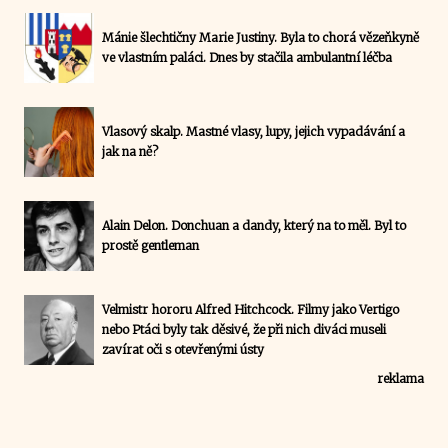
Mánie šlechtičny Marie Justiny. Byla to chorá vězeňkyně
ve vlastním paláci. Dnes by stačila ambulantní léčba
Vlasový skalp. Mastné vlasy, lupy, jejich vypadávání a
jak na ně?
Alain Delon. Donchuan a dandy, který na to měl. Byl to
prostě gentleman
Velmistr hororu Alfred Hitchcock. Filmy jako Vertigo
nebo Ptáci byly tak děsivé, že při nich diváci museli
zavírat oči s otevřenými ústy
reklama