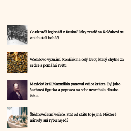
Co ukradli legionáři v Rusku? Díky zradě na Kolčakovi se
z nich stali boháči
Včelařovo vyznání. Koníček na celý život, který chytne za
srdce a pomáhá světu
Mexický král Maxmilián panoval velice krátce. Byl jako
šachová figurka a poprava na sebe nenechala dlouho
čekat
Štědrovečerní večeře. Stát od státu to je jiné. Některé
národy ani rybu nejedí