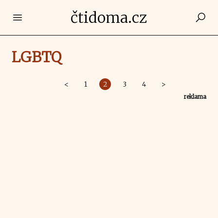
čtidoma.cz
Open main menu
LGBTQ
<
1
2
3
4
>
reklama