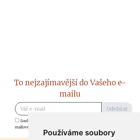
To nejzajímavější do Vašeho e-
mailu
Odebírat
Souhlasím s odběrem důležitých zpráv ze ČtiDoma.cz do mé e-
mailové schránky.
Používáme soubory