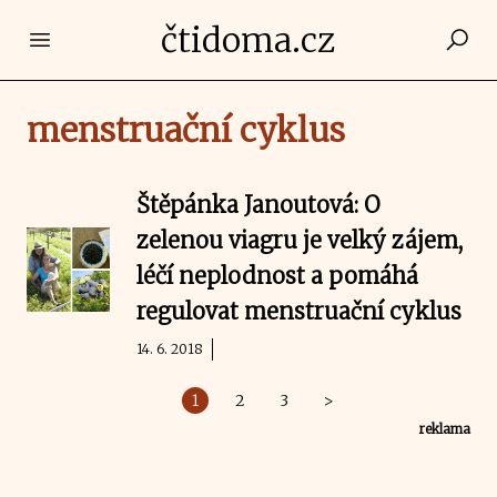
čtidoma.cz
Open main menu
menstruační cyklus
Štěpánka Janoutová: O
zelenou viagru je velký zájem,
léčí neplodnost a pomáhá
regulovat menstruační cyklus
14. 6. 2018
1
2
3
>
reklama