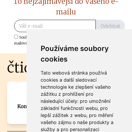
To nejzajímavější do Vašeho e-
mailu
Odebírat
Souhlasím s odběrem důležitých zpráv ze ČtiDoma.cz do mé e-
mailové schránky.
Používáme soubory
cookies
čtidoma.cz
Tato webová stránka používá
cookies a další sledovací
technologie ke zlepšení vašeho
Máte zajímavou informaci? Chcete
zážitku z prohlížení pro
spolupracovat?
následující účely:
pro umožnění
Kontaktujte šéfredaktora Martina Chalupu:
základní funkčnosti webu
,
pro
chalupa@ctidoma.cz
lepší zážitek z webu
,
pro měření
vašeho zájmu o naše produkty a
služby a pro personalizaci