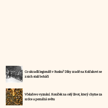
Co ukradli legionáři v Rusku? Díky zradě na Kolčakovi se
z nich stali boháči
Včelařovo vyznání. Koníček na celý život, který chytne za
srdce a pomáhá světu