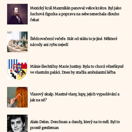
Mexický král Maxmilián panoval velice krátce. Byl jako
šachová figurka a poprava na sebe nenechala dlouho
čekat
Štědrovečerní večeře. Stát od státu to je jiné. Některé
národy ani rybu nejedí
Mánie šlechtičny Marie Justiny. Byla to chorá vězeňkyně
ve vlastním paláci. Dnes by stačila ambulantní léčba
Vlasový skalp. Mastné vlasy, lupy, jejich vypadávání a
jak na ně?
Alain Delon. Donchuan a dandy, který na to měl. Byl to
prostě gentleman