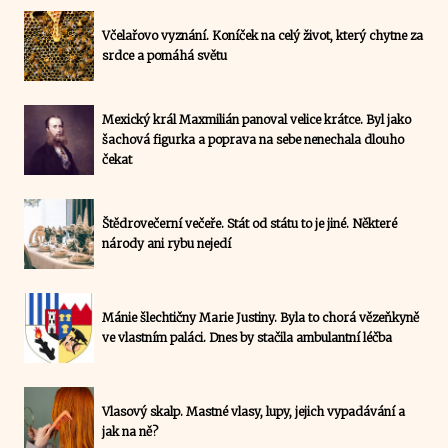
Včelařovo vyznání. Koníček na celý život, který chytne za
srdce a pomáhá světu
Mexický král Maxmilián panoval velice krátce. Byl jako
šachová figurka a poprava na sebe nenechala dlouho
čekat
Štědrovečerní večeře. Stát od státu to je jiné. Některé
národy ani rybu nejedí
Mánie šlechtičny Marie Justiny. Byla to chorá vězeňkyně
ve vlastním paláci. Dnes by stačila ambulantní léčba
Vlasový skalp. Mastné vlasy, lupy, jejich vypadávání a
jak na ně?