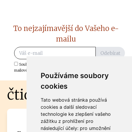
To nejzajímavější do Vašeho e-
mailu
Odebírat
Souhlasím s odběrem důležitých zpráv ze ČtiDoma.cz do mé e-
mailové schránky.
Používáme soubory
cookies
čtidoma.cz
Tato webová stránka používá
cookies a další sledovací
technologie ke zlepšení vašeho
Máte zajímavou informaci? Chcete
zážitku z prohlížení pro
spolupracovat?
následující účely:
pro umožnění