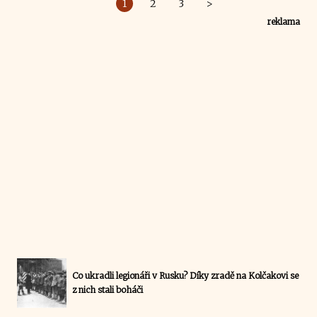
1
2
3
>
reklama
Co ukradli legionáři v Rusku? Díky zradě na Kolčakovi se
z nich stali boháči