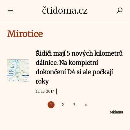
čtidoma.cz
Open main menu
Mirotice
Řidiči mají 5 nových kilometrů
dálnice. Na kompletní
dokončení D4 si ale počkají
roky
13. 10. 2017
1
2
3
>
reklama