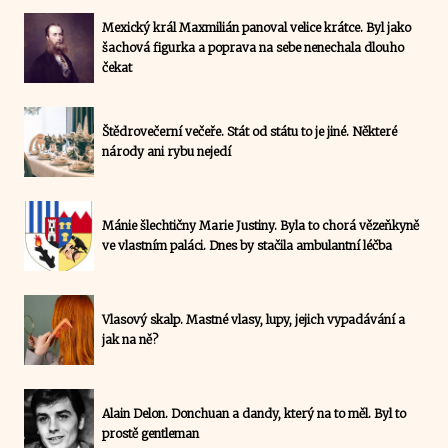
Mexický král Maxmilián panoval velice krátce. Byl jako
šachová figurka a poprava na sebe nenechala dlouho
čekat
Štědrovečerní večeře. Stát od státu to je jiné. Některé
národy ani rybu nejedí
Mánie šlechtičny Marie Justiny. Byla to chorá vězeňkyně
ve vlastním paláci. Dnes by stačila ambulantní léčba
Vlasový skalp. Mastné vlasy, lupy, jejich vypadávání a
jak na ně?
Alain Delon. Donchuan a dandy, který na to měl. Byl to
prostě gentleman