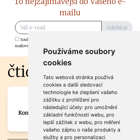
To nejzajímavější do Vašeho e-
mailu
Odebírat
Souhlasím s odběrem důležitých zpráv ze ČtiDoma.cz do mé e-
mailové schránky.
Používáme soubory
cookies
čtidoma.cz
Tato webová stránka používá
cookies a další sledovací
technologie ke zlepšení vašeho
Máte zajímavou informaci? Chcete
zážitku z prohlížení pro
spolupracovat?
následující účely:
pro umožnění
Kontaktujte šéfredaktora Martina Chalupu:
základní funkčnosti webu
,
pro
chalupa@ctidoma.cz
lepší zážitek z webu
,
pro měření
vašeho zájmu o naše produkty a
služby a pro personalizaci