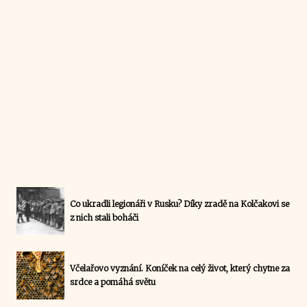
Co ukradli legionáři v Rusku? Díky zradě na Kolčakovi se
z nich stali boháči
Včelařovo vyznání. Koníček na celý život, který chytne za
srdce a pomáhá světu