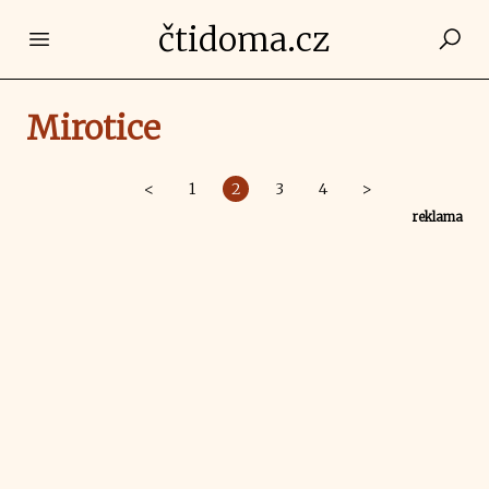
čtidoma.cz
Open main menu
Mirotice
<
1
2
3
4
>
reklama