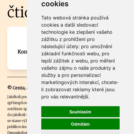
cookies
čtidoma.cz
Tato webová stránka používá
cookies a další sledovací
technologie ke zlepšení vašeho
Máte zajímavou informaci? Chcete
zážitku z prohlížení pro
spolupracovat?
následující účely:
pro umožnění
Kontaktujte šéfredaktora Martina Chalupu:
základní funkčnosti webu
,
pro
chalupa@ctidoma.cz
lepší zážitek z webu
,
pro měření
vašeho zájmu o naše produkty a
služby a pro personalizaci
marketingových interakcí
,
chcete-
© Centa, a.s.
li zobrazovat reklamy které jsou
pro vás relevantnější
.
Jakékoli použití obsahu včetně převzetí, šíření či dalšího užití a
zpřístupňování textových či obrazových materiálů bez písemného
souhlasu společnosti Centa,a.s. je zakázáno. Čtenář svým přihlášením
Souhlasím
do jakékoli soutěže na našem webu dává souhlas s tím, že v případě, že
se stane výhercem této soutěže, může být jeho jméno na webu
Odmítám
publikováno. Centa, a.s. využívala licenci ČTK a využívá fotografie z
Depositphotos
.