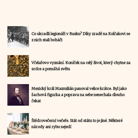
Co ukradli legionáři v Rusku? Díky zradě na Kolčakovi se
z nich stali boháči
Včelařovo vyznání. Koníček na celý život, který chytne za
srdce a pomáhá světu
Mexický král Maxmilián panoval velice krátce. Byl jako
šachová figurka a poprava na sebe nenechala dlouho
čekat
Štědrovečerní večeře. Stát od státu to je jiné. Některé
národy ani rybu nejedí