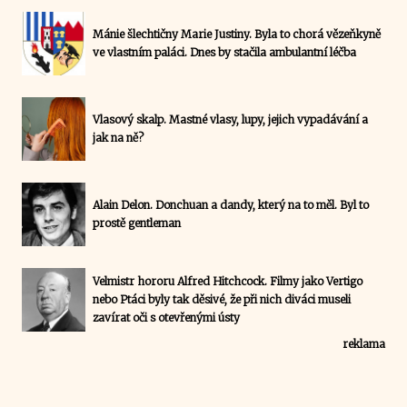
Mánie šlechtičny Marie Justiny. Byla to chorá vězeňkyně
ve vlastním paláci. Dnes by stačila ambulantní léčba
Vlasový skalp. Mastné vlasy, lupy, jejich vypadávání a
jak na ně?
Alain Delon. Donchuan a dandy, který na to měl. Byl to
prostě gentleman
Velmistr hororu Alfred Hitchcock. Filmy jako Vertigo
nebo Ptáci byly tak děsivé, že při nich diváci museli
zavírat oči s otevřenými ústy
reklama