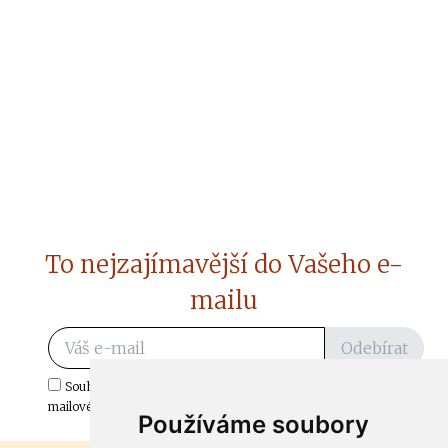
To nejzajímavější do Vašeho e-
mailu
Odebírat
Souhlasím s odběrem důležitých zpráv ze ČtiDoma.cz do mé e-
mailové schránky.
Používáme soubory