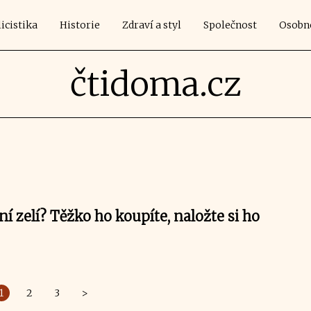
icistika
Historie
Zdraví a styl
Společnost
Osobn
čtidoma.cz
ní zelí? Těžko ho koupíte, naložte si ho
1
2
3
>