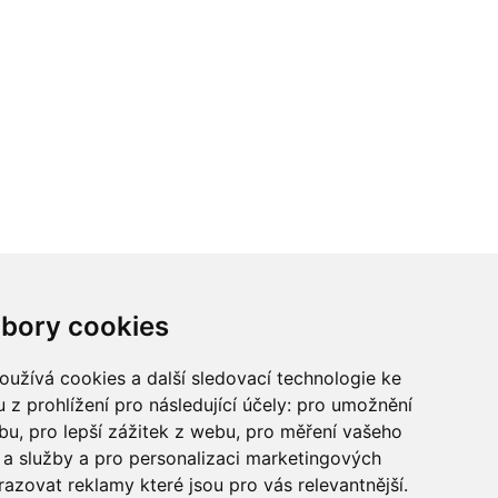
ci? Chcete spolupracovat?
bory cookies
tina Chalupu:
chalupa@ctidoma.cz
užívá cookies a další sledovací technologie ke
 z prohlížení pro následující účely:
pro umožnění
ebu
,
pro lepší zážitek z webu
,
pro měření vašeho
a služby a pro personalizaci marketingových
razovat reklamy které jsou pro vás relevantnější
.