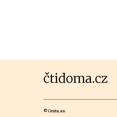
čtidoma.cz
© Centa, a.s.