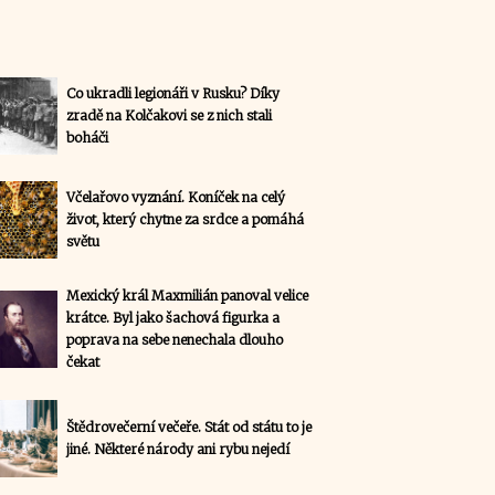
Co ukradli legionáři v Rusku? Díky
zradě na Kolčakovi se z nich stali
boháči
Včelařovo vyznání. Koníček na celý
život, který chytne za srdce a pomáhá
světu
Mexický král Maxmilián panoval velice
krátce. Byl jako šachová figurka a
poprava na sebe nenechala dlouho
čekat
Štědrovečerní večeře. Stát od státu to je
jiné. Některé národy ani rybu nejedí