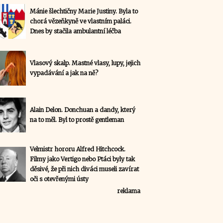
Mánie šlechtičny Marie Justiny. Byla to
chorá vězeňkyně ve vlastním paláci.
Dnes by stačila ambulantní léčba
Vlasový skalp. Mastné vlasy, lupy, jejich
vypadávání a jak na ně?
Alain Delon. Donchuan a dandy, který
na to měl. Byl to prostě gentleman
Velmistr hororu Alfred Hitchcock.
Filmy jako Vertigo nebo Ptáci byly tak
děsivé, že při nich diváci museli zavírat
oči s otevřenými ústy
reklama