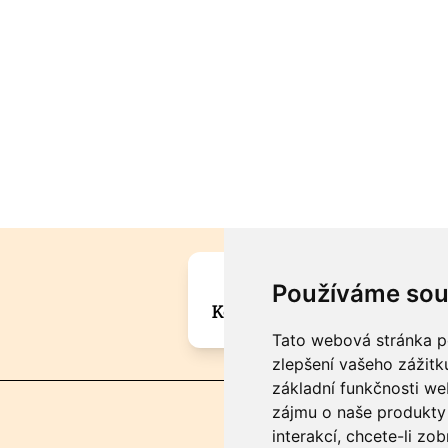
Máte zajímavou informa
Používáme sou
Kontaktujte šéfredaktora Mar
Tato webová stránka po
zlepšení vašeho zážitku
základní funkčnosti w
zájmu o naše produkty 
interakcí
,
chcete-li zob