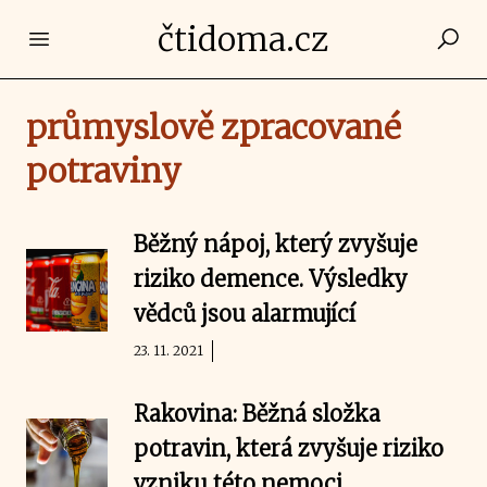
čtidoma.cz
Open main menu
průmyslově zpracované
potraviny
Běžný nápoj, který zvyšuje
riziko demence. Výsledky
vědců jsou alarmující
23. 11. 2021
Rakovina: Běžná složka
potravin, která zvyšuje riziko
vzniku této nemoci