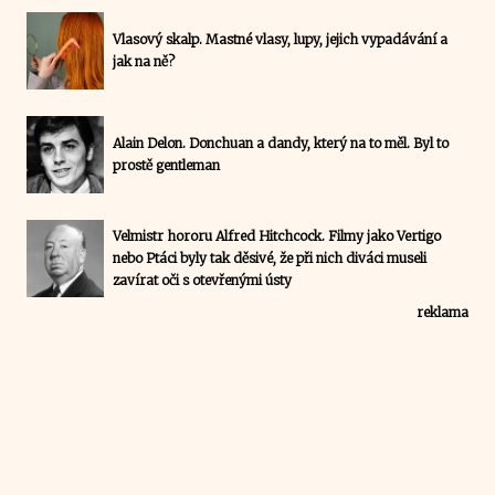
Vlasový skalp. Mastné vlasy, lupy, jejich vypadávání a
jak na ně?
Alain Delon. Donchuan a dandy, který na to měl. Byl to
prostě gentleman
Velmistr hororu Alfred Hitchcock. Filmy jako Vertigo
nebo Ptáci byly tak děsivé, že při nich diváci museli
zavírat oči s otevřenými ústy
reklama