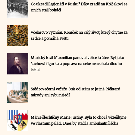
Co ukradli legionáři v Rusku? Díky zradě na Kolčakovi se
z nich stali boháči
Včelařovo vyznání. Koníček na celý život, který chytne za
srdce a pomáhá světu
Mexický král Maxmilián panoval velice krátce. Byl jako
šachová figurka a poprava na sebe nenechala dlouho
čekat
Štědrovečerní večeře. Stát od státu to je jiné. Některé
národy ani rybu nejedí
Mánie šlechtičny Marie Justiny. Byla to chorá vězeňkyně
ve vlastním paláci. Dnes by stačila ambulantní léčba