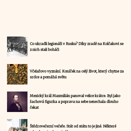
Co ukradli legionáři v Rusku? Díky zradě na Kolčakovi se
z nich stali boháči
Včelařovo vyznání. Koníček na celý život, který chytne za
srdce a pomáhá světu
Mexický král Maxmilián panoval velice krátce. Byl jako
šachová figurka a poprava na sebe nenechala dlouho
čekat
Štědrovečerní večeře. Stát od státu to je jiné. Některé