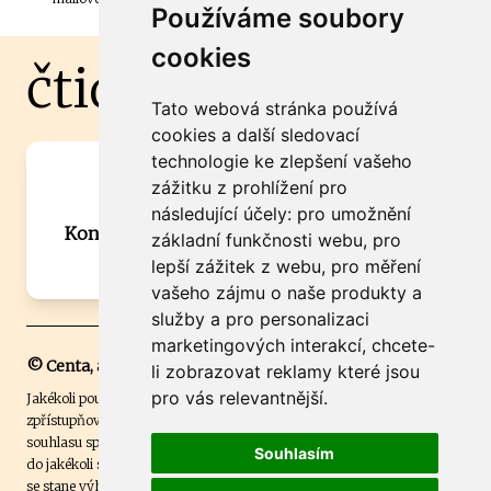
Používáme soubory
cookies
čtidoma.cz
Tato webová stránka používá
cookies a další sledovací
technologie ke zlepšení vašeho
Máte zajímavou informaci? Chcete
zážitku z prohlížení pro
spolupracovat?
následující účely:
pro umožnění
Kontaktujte šéfredaktora Martina Chalupu:
základní funkčnosti webu
,
pro
chalupa@ctidoma.cz
lepší zážitek z webu
,
pro měření
vašeho zájmu o naše produkty a
služby a pro personalizaci
marketingových interakcí
,
chcete-
© Centa, a.s.
li zobrazovat reklamy které jsou
pro vás relevantnější
.
Jakékoli použití obsahu včetně převzetí, šíření či dalšího užití a
zpřístupňování textových či obrazových materiálů bez písemného
souhlasu společnosti Centa,a.s. je zakázáno. Čtenář svým přihlášením
Souhlasím
do jakékoli soutěže na našem webu dává souhlas s tím, že v případě, že
se stane výhercem této soutěže, může být jeho jméno na webu