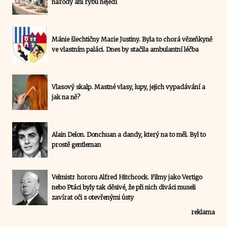
národy ani rybu nejedí
Mánie šlechtičny Marie Justiny. Byla to chorá vězeňkyně
ve vlastním paláci. Dnes by stačila ambulantní léčba
Vlasový skalp. Mastné vlasy, lupy, jejich vypadávání a
jak na ně?
Alain Delon. Donchuan a dandy, který na to měl. Byl to
prostě gentleman
Velmistr hororu Alfred Hitchcock. Filmy jako Vertigo
nebo Ptáci byly tak děsivé, že při nich diváci museli
zavírat oči s otevřenými ústy
reklama