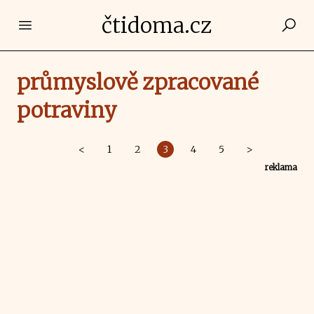
čtidoma.cz
Open main menu
průmyslově zpracované
potraviny
<
1
2
3
4
5
>
reklama