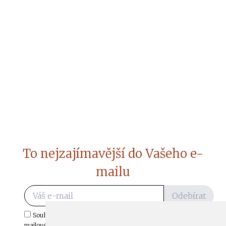
To nejzajímavější do Vašeho e-
mailu
Odebírat
Souhlasím s odběrem důležitých zpráv ze ČtiDoma.cz do mé e-
mailové schránky.