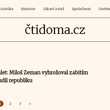
icistika
Historie
Zdraví a styl
Společnost
Osobn
čtidoma.cz
úlet: Miloš Zeman vyhrožoval zabitím
udil republiku
1
2
3
>