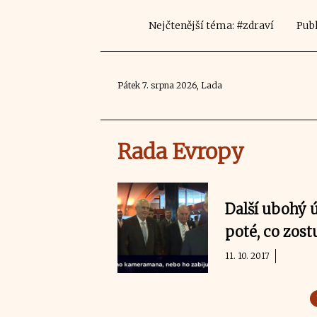
Nejčtenější téma: #zdraví
Publ
Pátek 7. srpna 2026, Lada
Rada Evropy
Další ubohý 
poté, co zost
11. 10. 2017