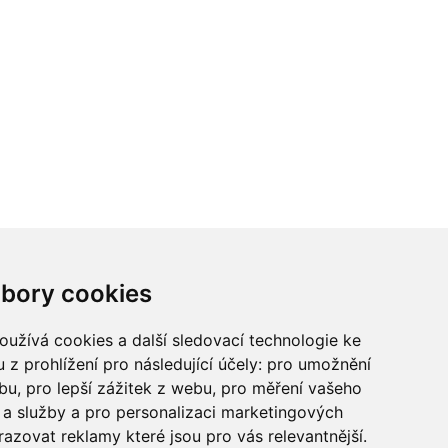
ci? Chcete spolupracovat?
bory cookies
tina Chalupu:
chalupa@ctidoma.cz
užívá cookies a další sledovací technologie ke
 z prohlížení pro následující účely:
pro umožnění
ebu
,
pro lepší zážitek z webu
,
pro měření vašeho
a služby a pro personalizaci marketingových
razovat reklamy které jsou pro vás relevantnější
.