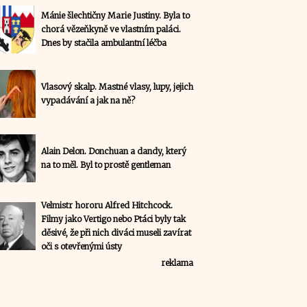
Mánie šlechtičny Marie Justiny. Byla to
chorá vězeňkyně ve vlastním paláci.
Dnes by stačila ambulantní léčba
Vlasový skalp. Mastné vlasy, lupy, jejich
vypadávání a jak na ně?
Alain Delon. Donchuan a dandy, který
na to měl. Byl to prostě gentleman
Velmistr hororu Alfred Hitchcock.
Filmy jako Vertigo nebo Ptáci byly tak
děsivé, že při nich diváci museli zavírat
oči s otevřenými ústy
reklama