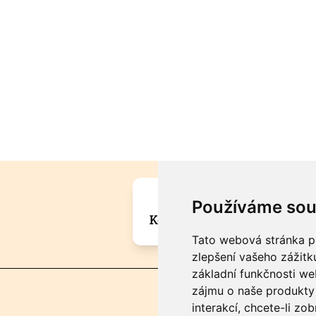
Máte zajímavou informa
Používáme sou
Kontaktujte šéfredaktora Mar
Tato webová stránka po
zlepšení vašeho zážitku
základní funkčnosti w
zájmu o naše produkty 
interakcí
,
chcete-li zob