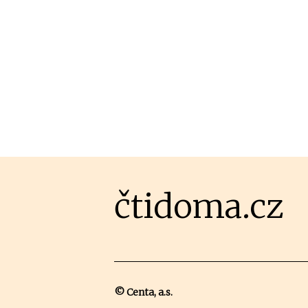
čtidoma.cz
© Centa, a.s.