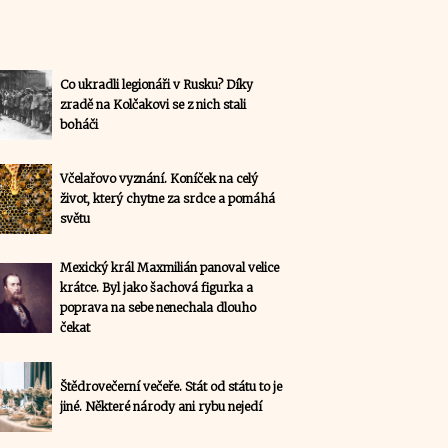
Co ukradli legionáři v Rusku? Díky
zradě na Kolčakovi se z nich stali
boháči
Včelařovo vyznání. Koníček na celý
život, který chytne za srdce a pomáhá
světu
Mexický král Maxmilián panoval velice
krátce. Byl jako šachová figurka a
poprava na sebe nenechala dlouho
čekat
Štědrovečerní večeře. Stát od státu to je
jiné. Některé národy ani rybu nejedí