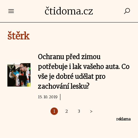
čtidoma.cz
Open main menu
štěrk
Ochranu před zimou
potřebuje i lak vašeho auta. Co
vše je dobré udělat pro
zachování lesku?
15. 10. 2019
1
2
3
>
reklama