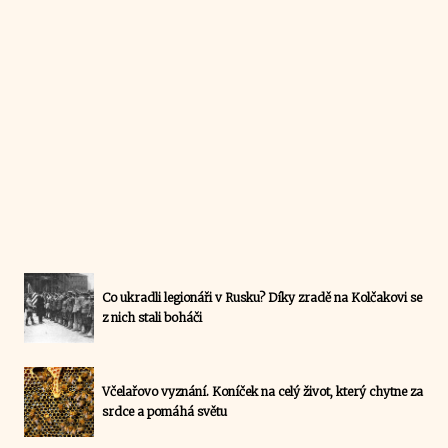
Co ukradli legionáři v Rusku? Díky zradě na Kolčakovi se
z nich stali boháči
Včelařovo vyznání. Koníček na celý život, který chytne za
srdce a pomáhá světu