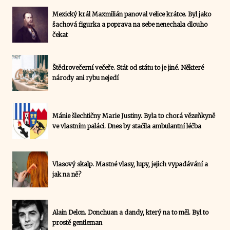
Mexický král Maxmilián panoval velice krátce. Byl jako
šachová figurka a poprava na sebe nenechala dlouho
čekat
Štědrovečerní večeře. Stát od státu to je jiné. Některé
národy ani rybu nejedí
Mánie šlechtičny Marie Justiny. Byla to chorá vězeňkyně
ve vlastním paláci. Dnes by stačila ambulantní léčba
Vlasový skalp. Mastné vlasy, lupy, jejich vypadávání a
jak na ně?
Alain Delon. Donchuan a dandy, který na to měl. Byl to
prostě gentleman