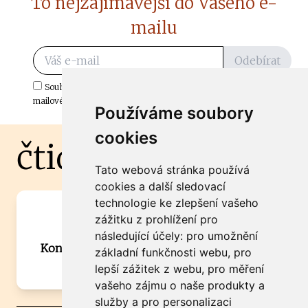
To nejzajímavější do Vašeho e-
mailu
Odebírat
Souhlasím s odběrem důležitých zpráv ze ČtiDoma.cz do mé e-
mailové schránky.
Používáme soubory
cookies
čtidoma.cz
Tato webová stránka používá
cookies a další sledovací
technologie ke zlepšení vašeho
Máte zajímavou informaci? Chcete
zážitku z prohlížení pro
spolupracovat?
následující účely:
pro umožnění
Kontaktujte šéfredaktora Martina Chalupu:
základní funkčnosti webu
,
pro
chalupa@ctidoma.cz
lepší zážitek z webu
,
pro měření
vašeho zájmu o naše produkty a
služby a pro personalizaci