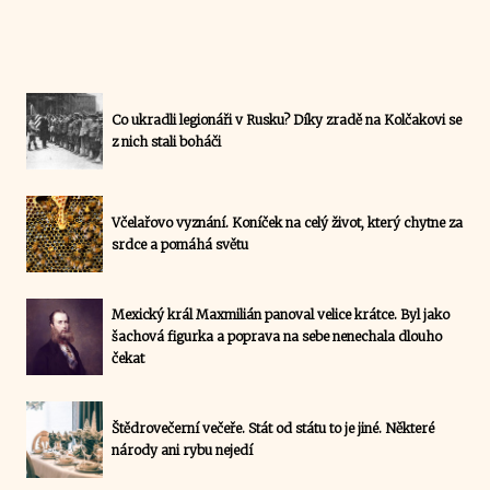
Co ukradli legionáři v Rusku? Díky zradě na Kolčakovi se
z nich stali boháči
Včelařovo vyznání. Koníček na celý život, který chytne za
srdce a pomáhá světu
Mexický král Maxmilián panoval velice krátce. Byl jako
šachová figurka a poprava na sebe nenechala dlouho
čekat
Štědrovečerní večeře. Stát od státu to je jiné. Některé
národy ani rybu nejedí