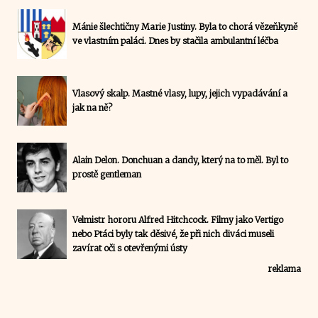
Mánie šlechtičny Marie Justiny. Byla to chorá vězeňkyně
ve vlastním paláci. Dnes by stačila ambulantní léčba
Vlasový skalp. Mastné vlasy, lupy, jejich vypadávání a
jak na ně?
Alain Delon. Donchuan a dandy, který na to měl. Byl to
prostě gentleman
Velmistr hororu Alfred Hitchcock. Filmy jako Vertigo
nebo Ptáci byly tak děsivé, že při nich diváci museli
zavírat oči s otevřenými ústy
reklama