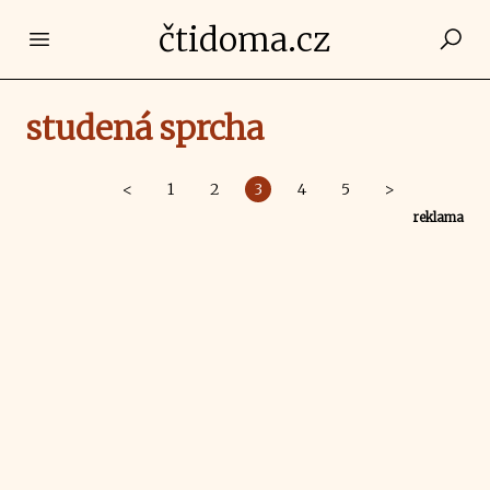
čtidoma.cz
Open main menu
studená sprcha
<
1
2
3
4
5
>
reklama