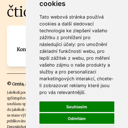
cookies
čtidoma.cz
Tato webová stránka používá
cookies a další sledovací
technologie ke zlepšení vašeho
Máte zajímavou informaci? Chcete
zážitku z prohlížení pro
spolupracovat?
následující účely:
pro umožnění
Kontaktujte šéfredaktora Martina Chalupu:
základní funkčnosti webu
,
pro
chalupa@ctidoma.cz
lepší zážitek z webu
,
pro měření
vašeho zájmu o naše produkty a
služby a pro personalizaci
marketingových interakcí
,
chcete-
© Centa, a.s.
li zobrazovat reklamy které jsou
pro vás relevantnější
.
Jakékoli použití obsahu včetně převzetí, šíření či dalšího užití a
zpřístupňování textových či obrazových materiálů bez písemného
souhlasu společnosti Centa,a.s. je zakázáno. Čtenář svým přihlášením
Souhlasím
do jakékoli soutěže na našem webu dává souhlas s tím, že v případě, že
se stane výhercem této soutěže, může být jeho jméno na webu
Odmítám
publikováno. Centa, a.s. využívala licenci ČTK a využívá fotografie z
Depositphotos
.