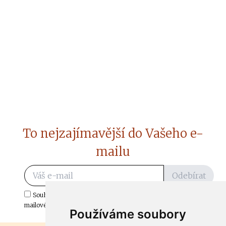
To nejzajímavější do Vašeho e-
mailu
Odebírat
Souhlasím s odběrem důležitých zpráv ze ČtiDoma.cz do mé e-
mailové schránky.
Používáme soubory