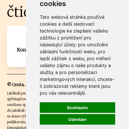
cookies
čtidoma.cz
Tato webová stránka používá
cookies a další sledovací
technologie ke zlepšení vašeho
Máte zajímavou informaci? Chcete
zážitku z prohlížení pro
spolupracovat?
následující účely:
pro umožnění
Kontaktujte šéfredaktora Martina Chalupu:
základní funkčnosti webu
,
pro
chalupa@ctidoma.cz
lepší zážitek z webu
,
pro měření
vašeho zájmu o naše produkty a
služby a pro personalizaci
marketingových interakcí
,
chcete-
© Centa, a.s.
li zobrazovat reklamy které jsou
pro vás relevantnější
.
Jakékoli použití obsahu včetně převzetí, šíření či dalšího užití a
zpřístupňování textových či obrazových materiálů bez písemného
souhlasu společnosti Centa,a.s. je zakázáno. Čtenář svým přihlášením
Souhlasím
do jakékoli soutěže na našem webu dává souhlas s tím, že v případě, že
se stane výhercem této soutěže, může být jeho jméno na webu
Odmítám
publikováno. Centa, a.s. využívala licenci ČTK a využívá fotografie z
Depositphotos
.