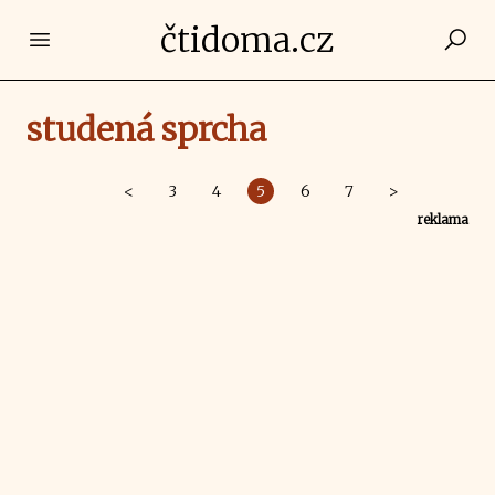
čtidoma.cz
Open main menu
studená sprcha
<
3
4
5
6
7
>
reklama