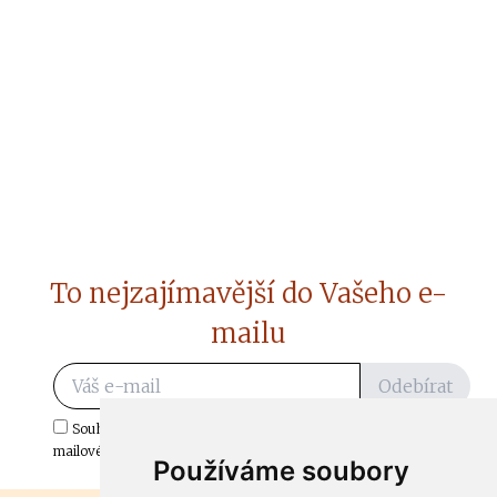
To nejzajímavější do Vašeho e-
mailu
Odebírat
Souhlasím s odběrem důležitých zpráv ze ČtiDoma.cz do mé e-
mailové schránky.
Používáme soubory