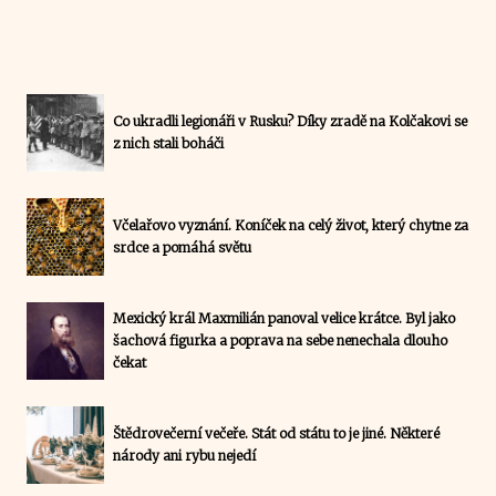
Co ukradli legionáři v Rusku? Díky zradě na Kolčakovi se
z nich stali boháči
Včelařovo vyznání. Koníček na celý život, který chytne za
srdce a pomáhá světu
Mexický král Maxmilián panoval velice krátce. Byl jako
šachová figurka a poprava na sebe nenechala dlouho
čekat
Štědrovečerní večeře. Stát od státu to je jiné. Některé
národy ani rybu nejedí