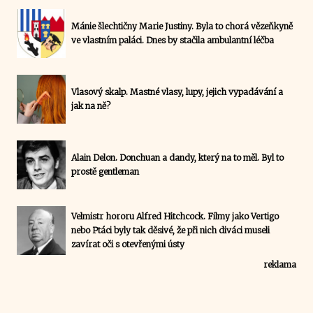
Mánie šlechtičny Marie Justiny. Byla to chorá vězeňkyně
ve vlastním paláci. Dnes by stačila ambulantní léčba
Vlasový skalp. Mastné vlasy, lupy, jejich vypadávání a
jak na ně?
Alain Delon. Donchuan a dandy, který na to měl. Byl to
prostě gentleman
Velmistr hororu Alfred Hitchcock. Filmy jako Vertigo
nebo Ptáci byly tak děsivé, že při nich diváci museli
zavírat oči s otevřenými ústy
reklama