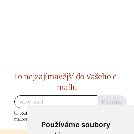
To nejzajímavější do Vašeho e-
mailu
Odebírat
Souhlasím s odběrem důležitých zpráv ze ČtiDoma.cz do mé e-
mailové schránky.
Používáme soubory