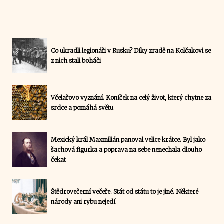
Co ukradli legionáři v Rusku? Díky zradě na Kolčakovi se
z nich stali boháči
Včelařovo vyznání. Koníček na celý život, který chytne za
srdce a pomáhá světu
Mexický král Maxmilián panoval velice krátce. Byl jako
šachová figurka a poprava na sebe nenechala dlouho
čekat
Štědrovečerní večeře. Stát od státu to je jiné. Některé
národy ani rybu nejedí