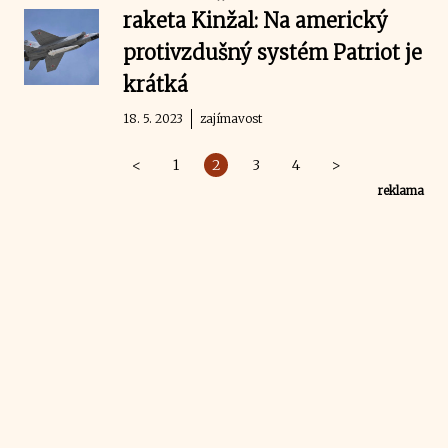
raketa Kinžal: Na americký
protivzdušný systém Patriot je
krátká
18. 5. 2023
zajímavost
<
1
2
3
4
>
reklama