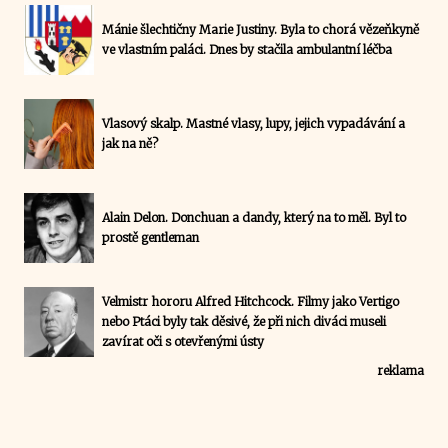
Mánie šlechtičny Marie Justiny. Byla to chorá vězeňkyně
ve vlastním paláci. Dnes by stačila ambulantní léčba
Vlasový skalp. Mastné vlasy, lupy, jejich vypadávání a
jak na ně?
Alain Delon. Donchuan a dandy, který na to měl. Byl to
prostě gentleman
Velmistr hororu Alfred Hitchcock. Filmy jako Vertigo
nebo Ptáci byly tak děsivé, že při nich diváci museli
zavírat oči s otevřenými ústy
reklama