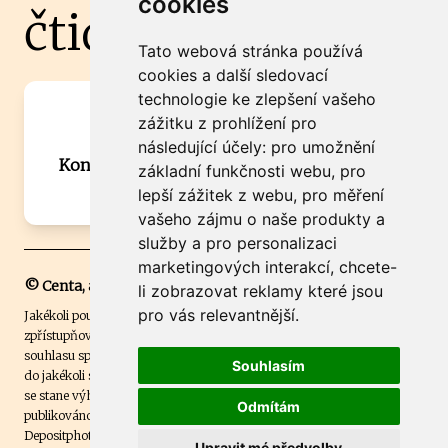
cookies
čtidoma.cz
Tato webová stránka používá
cookies a další sledovací
technologie ke zlepšení vašeho
Máte zajímavou informaci? Chcete
zážitku z prohlížení pro
spolupracovat?
následující účely:
pro umožnění
Kontaktujte šéfredaktora Martina Chalupu:
základní funkčnosti webu
,
pro
chalupa@ctidoma.cz
lepší zážitek z webu
,
pro měření
vašeho zájmu o naše produkty a
služby a pro personalizaci
marketingových interakcí
,
chcete-
© Centa, a.s.
li zobrazovat reklamy které jsou
pro vás relevantnější
.
Jakékoli použití obsahu včetně převzetí, šíření či dalšího užití a
zpřístupňování textových či obrazových materiálů bez písemného
souhlasu společnosti Centa,a.s. je zakázáno. Čtenář svým přihlášením
Souhlasím
do jakékoli soutěže na našem webu dává souhlas s tím, že v případě, že
se stane výhercem této soutěže, může být jeho jméno na webu
Odmítám
publikováno. Centa, a.s. využívala licenci ČTK a využívá fotografie z
Depositphotos
.
Upravit mé předvolby