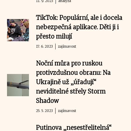
11. 9. 2023
analýza
TikTok: Populární, ale i docela
nebezpečná aplikace. Děti ji i
přesto milují
17. 6. 2023
zajímavost
Noční můra pro ruskou
protivzdušnou obranu: Na
Ukrajině už „úřadují“
neviditelné střely Storm
Shadow
25. 5. 2023
zajímavost
Putinova „nesestřelitelná“