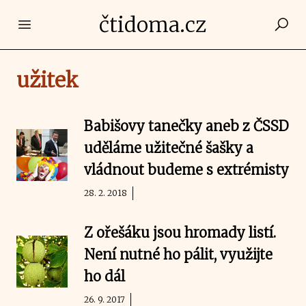
čtidoma.cz
Open main menu
užitek
Babišovy tanečky aneb z ČSSD
uděláme užitečné šašky a
vládnout budeme s extrémisty
28. 2. 2018
Z ořešáku jsou hromady listí.
Není nutné ho pálit, využijte
ho dál
26. 9. 2017