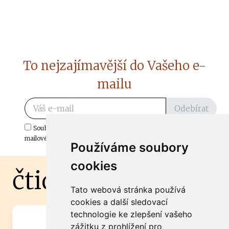
To nejzajímavější do Vašeho e-
mailu
Odebírat
Souhlasím s odběrem důležitých zpráv ze ČtiDoma.cz do mé e-
mailové schránky.
Používáme soubory
cookies
čtidoma.cz
Tato webová stránka používá
cookies a další sledovací
technologie ke zlepšení vašeho
Máte zajímavou informaci? Chcete
zážitku z prohlížení pro