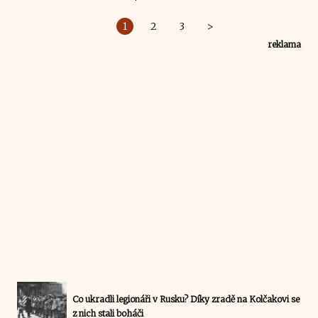
1
2
3
>
reklama
Co ukradli legionáři v Rusku? Díky zradě na Kolčakovi se
z nich stali boháči