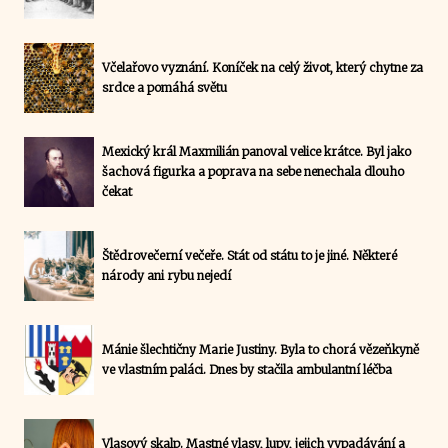
Včelařovo vyznání. Koníček na celý život, který chytne za
srdce a pomáhá světu
Mexický král Maxmilián panoval velice krátce. Byl jako
šachová figurka a poprava na sebe nenechala dlouho
čekat
Štědrovečerní večeře. Stát od státu to je jiné. Některé
národy ani rybu nejedí
Mánie šlechtičny Marie Justiny. Byla to chorá vězeňkyně
ve vlastním paláci. Dnes by stačila ambulantní léčba
Vlasový skalp. Mastné vlasy, lupy, jejich vypadávání a