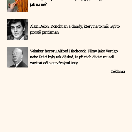
jak na ně?
Alain Delon. Donchuan a dandy, který na to měl. Byl to
prostě gentleman
Velmistr hororu Alfred Hitchcock. Filmy jako Vertigo
nebo Ptáci byly tak děsivé, že při nich diváci museli
zavírat oči s otevřenými ústy
reklama