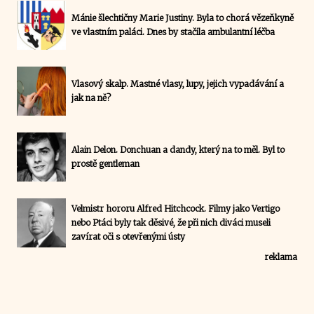
Mánie šlechtičny Marie Justiny. Byla to chorá vězeňkyně
ve vlastním paláci. Dnes by stačila ambulantní léčba
Vlasový skalp. Mastné vlasy, lupy, jejich vypadávání a
jak na ně?
Alain Delon. Donchuan a dandy, který na to měl. Byl to
prostě gentleman
Velmistr hororu Alfred Hitchcock. Filmy jako Vertigo
nebo Ptáci byly tak děsivé, že při nich diváci museli
zavírat oči s otevřenými ústy
reklama