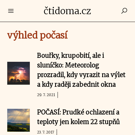
čtidoma.cz
Open main menu
výhled počasí
Bouřky, krupobití, ale i
sluníčko: Meteorolog
prozradil, kdy vyrazit na výlet
a kdy raději zabednit okna
29. 7. 2021
POČASÍ: Prudké ochlazení a
teploty jen kolem 22 stupňů
23. 7. 2017