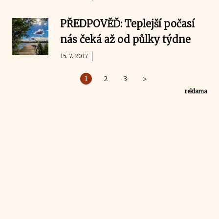
PŘEDPOVĚĎ: Teplejší počasí
nás čeká až od půlky týdne
15. 7. 2017
1
2
3
>
reklama