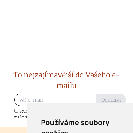
To nejzajímavější do Vašeho e-
mailu
Odebírat
Souhlasím s odběrem důležitých zpráv ze ČtiDoma.cz do mé e-
mailové schránky.
Používáme soubory