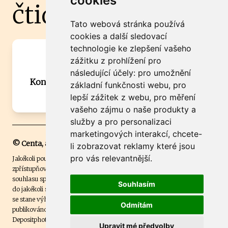
cookies
čtidoma.cz
Tato webová stránka používá
cookies a další sledovací
technologie ke zlepšení vašeho
Máte zajímavou informaci? Chcete
zážitku z prohlížení pro
spolupracovat?
následující účely:
pro umožnění
Kontaktujte šéfredaktora Martina Chalupu:
základní funkčnosti webu
,
pro
chalupa@ctidoma.cz
lepší zážitek z webu
,
pro měření
vašeho zájmu o naše produkty a
služby a pro personalizaci
marketingových interakcí
,
chcete-
© Centa, a.s.
li zobrazovat reklamy které jsou
pro vás relevantnější
.
Jakékoli použití obsahu včetně převzetí, šíření či dalšího užití a
zpřístupňování textových či obrazových materiálů bez písemného
souhlasu společnosti Centa,a.s. je zakázáno. Čtenář svým přihlášením
Souhlasím
do jakékoli soutěže na našem webu dává souhlas s tím, že v případě, že
se stane výhercem této soutěže, může být jeho jméno na webu
Odmítám
publikováno. Centa, a.s. využívala licenci ČTK a využívá fotografie z
Depositphotos
.
Upravit mé předvolby