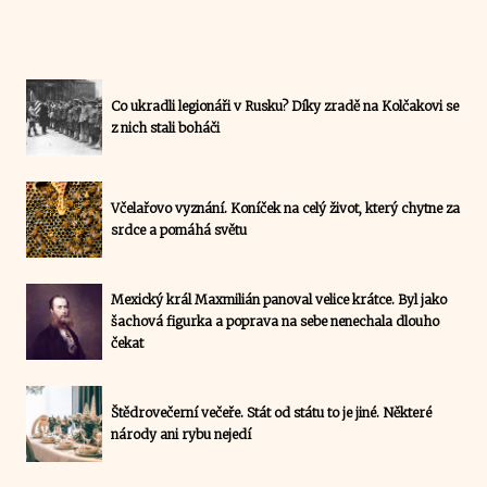
Co ukradli legionáři v Rusku? Díky zradě na Kolčakovi se
z nich stali boháči
Včelařovo vyznání. Koníček na celý život, který chytne za
srdce a pomáhá světu
Mexický král Maxmilián panoval velice krátce. Byl jako
šachová figurka a poprava na sebe nenechala dlouho
čekat
Štědrovečerní večeře. Stát od státu to je jiné. Některé
národy ani rybu nejedí