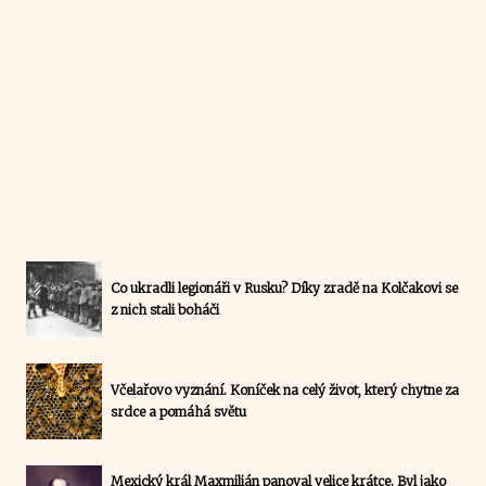
Co ukradli legionáři v Rusku? Díky zradě na Kolčakovi se
z nich stali boháči
Včelařovo vyznání. Koníček na celý život, který chytne za
srdce a pomáhá světu
Mexický král Maxmilián panoval velice krátce. Byl jako