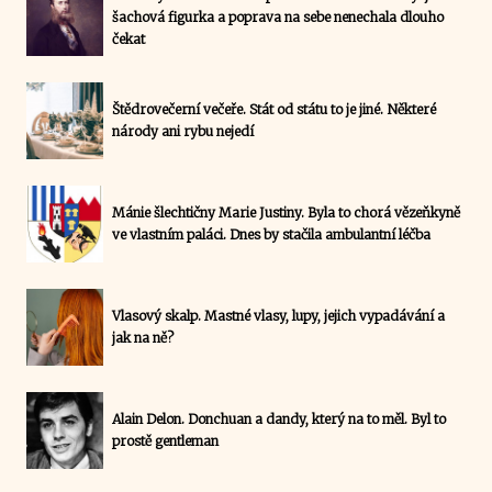
šachová figurka a poprava na sebe nenechala dlouho
čekat
Štědrovečerní večeře. Stát od státu to je jiné. Některé
národy ani rybu nejedí
Mánie šlechtičny Marie Justiny. Byla to chorá vězeňkyně
ve vlastním paláci. Dnes by stačila ambulantní léčba
Vlasový skalp. Mastné vlasy, lupy, jejich vypadávání a
jak na ně?
Alain Delon. Donchuan a dandy, který na to měl. Byl to
prostě gentleman