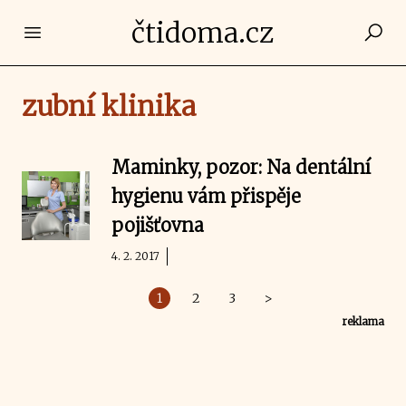
čtidoma.cz
Open main menu
zubní klinika
Maminky, pozor: Na dentální
hygienu vám přispěje
pojišťovna
4. 2. 2017
1
2
3
>
reklama