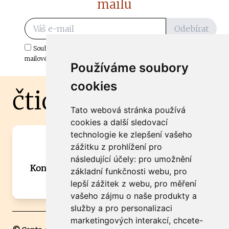
mailu
Odebírat
Souhlasím s odběrem důležitých zpráv ze ČtiDoma.cz do mé e-
mailové schránky.
Používáme soubory
cookies
čtidoma.cz
Tato webová stránka používá
cookies a další sledovací
technologie ke zlepšení vašeho
Máte zajímavou informaci? Chcete
zážitku z prohlížení pro
spolupracovat?
následující účely:
pro umožnění
Kontaktujte šéfredaktora Martina Chalupu:
základní funkčnosti webu
,
pro
chalupa@ctidoma.cz
lepší zážitek z webu
,
pro měření
vašeho zájmu o naše produkty a
služby a pro personalizaci
marketingových interakcí
,
chcete-