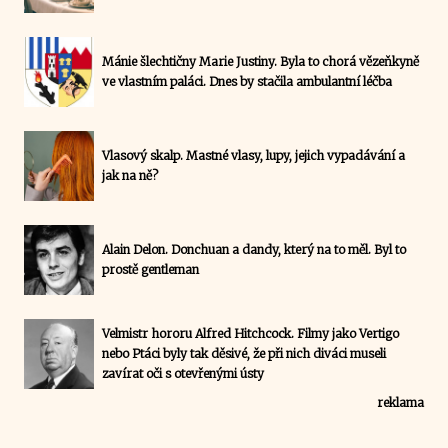
Mánie šlechtičny Marie Justiny. Byla to chorá vězeňkyně
ve vlastním paláci. Dnes by stačila ambulantní léčba
Vlasový skalp. Mastné vlasy, lupy, jejich vypadávání a
jak na ně?
Alain Delon. Donchuan a dandy, který na to měl. Byl to
prostě gentleman
Velmistr hororu Alfred Hitchcock. Filmy jako Vertigo
nebo Ptáci byly tak děsivé, že při nich diváci museli
zavírat oči s otevřenými ústy
reklama