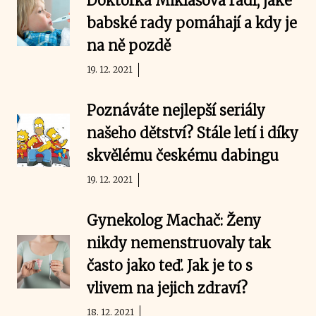
Doktorka Miklášová radí, jaké
babské rady pomáhají a kdy je
na ně pozdě
19. 12. 2021
Poznáváte nejlepší seriály
našeho dětství? Stále letí i díky
skvělému českému dabingu
19. 12. 2021
Gynekolog Machač: Ženy
nikdy nemenstruovaly tak
často jako teď. Jak je to s
vlivem na jejich zdraví?
18. 12. 2021