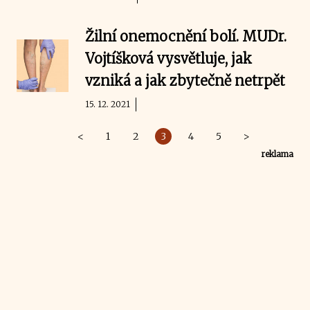
Žilní onemocnění bolí. MUDr.
Vojtíšková vysvětluje, jak
vzniká a jak zbytečně netrpět
15. 12. 2021
<
1
2
3
4
5
>
reklama