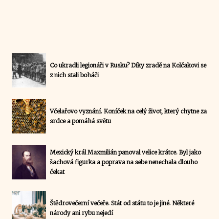
Co ukradli legionáři v Rusku? Díky zradě na Kolčakovi se
z nich stali boháči
Včelařovo vyznání. Koníček na celý život, který chytne za
srdce a pomáhá světu
Mexický král Maxmilián panoval velice krátce. Byl jako
šachová figurka a poprava na sebe nenechala dlouho
čekat
Štědrovečerní večeře. Stát od státu to je jiné. Některé
národy ani rybu nejedí