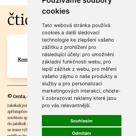
Používáme soubory
cookies
čtidoma.cz
Tato webová stránka používá
cookies a další sledovací
technologie ke zlepšení vašeho
Máte zajímavou informaci? Chcete
zážitku z prohlížení pro
spolupracovat?
následující účely:
pro umožnění
Kontaktujte šéfredaktora Martina Chalupu:
základní funkčnosti webu
,
pro
chalupa@ctidoma.cz
lepší zážitek z webu
,
pro měření
vašeho zájmu o naše produkty a
služby a pro personalizaci
marketingových interakcí
,
chcete-
© Centa, a.s.
li zobrazovat reklamy které jsou
pro vás relevantnější
.
Jakékoli použití obsahu včetně převzetí, šíření či dalšího užití a
zpřístupňování textových či obrazových materiálů bez písemného
souhlasu společnosti Centa,a.s. je zakázáno. Čtenář svým přihlášením
Souhlasím
do jakékoli soutěže na našem webu dává souhlas s tím, že v případě, že
se stane výhercem této soutěže, může být jeho jméno na webu
Odmítám
publikováno. Centa, a.s. využívala licenci ČTK a využívá fotografie z