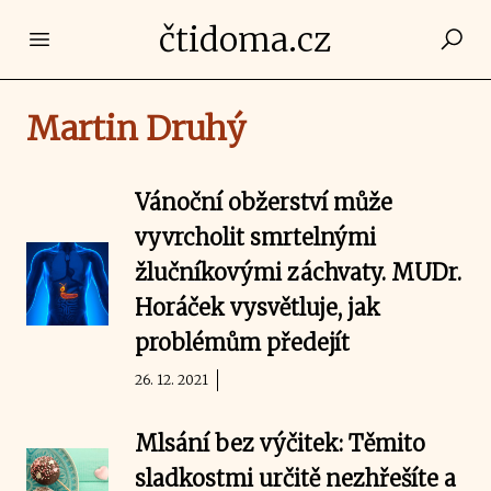
čtidoma.cz
Open main menu
Martin Druhý
Vánoční obžerství může
vyvrcholit smrtelnými
žlučníkovými záchvaty. MUDr.
Horáček vysvětluje, jak
problémům předejít
26. 12. 2021
Mlsání bez výčitek: Těmito
sladkostmi určitě nezhřešíte a