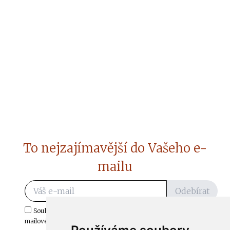
To nejzajímavější do Vašeho e-
mailu
Odebírat
Souhlasím s odběrem důležitých zpráv ze ČtiDoma.cz do mé e-
mailové schránky.