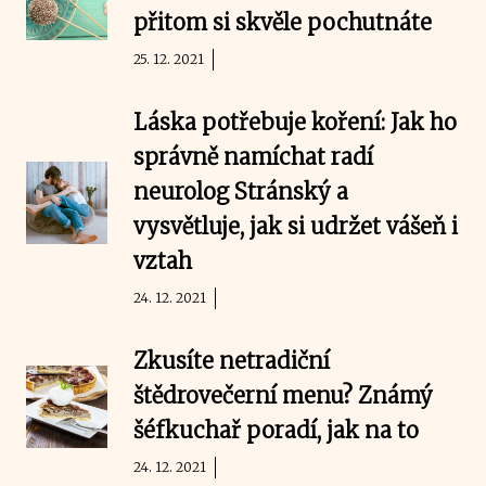
přitom si skvěle pochutnáte
25. 12. 2021
Láska potřebuje koření: Jak ho
správně namíchat radí
neurolog Stránský a
vysvětluje, jak si udržet vášeň i
vztah
24. 12. 2021
Zkusíte netradiční
štědrovečerní menu? Známý
šéfkuchař poradí, jak na to
24. 12. 2021