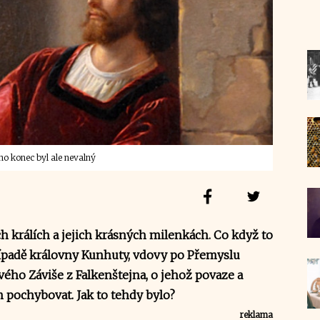
ho konec byl ale nevalný
h králích a jejich krásných milenkách. Co když to
řípadě královny Kunhuty, vdovy po Přemyslu
vého Záviše z Falkenštejna, o jehož povaze a
pochybovat. Jak to tehdy bylo?
reklama