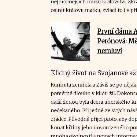
nejmocnějších mužů království. Zkrá
oslnit královu matku, zvládl to i v p
První dáma A
Perónová: Mě
nemluví
Klidný život na Svojanově až d
Kunhuta zemřela a Záviš se po nějaké
poměrně dlouho v klidu žil. Dokonce
další ženou byla dcera uherského kr
nečekaného. Při jedné ze svých návš
zrádce. Původně přijel proto, aby dop
konat křtiny jeho novorozeného poto
mnoha okolností a nových informací 