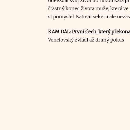
odevzdal svůj život do rukou kata pr
šťastný konec života muže, který ve
si pomyslel. Katovu sekeru ale nezast
KAM DÁL:
První Čech, který překon
Venclovský zvládl až druhý pokus