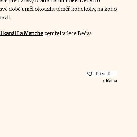
ávě před zraky bratra na Hluboké. Nebyl to
 své době uměl okouzlit téměř kohokoliv, na koho
avil.
al kanál La Manche
zemřel v řece Bečva.
reklama