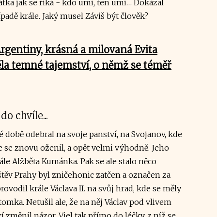
tka jak se říká - kdo umí, ten umí… Dokázal
řípadě krále. Jaký musel Záviš být člověk?
rgentiny, krásná a milovaná Evita
la temné tajemství, o němž se téměř
o chvíle...
 době odebral na svoje panství, na Svojanov, kde
 se znovu oženil, a opět velmi výhodně. Jeho
ále Alžběta Kumánka. Pak se ale stalo něco
těv Prahy byl zničehonic zatčen a označen za
rovodil krále Václava II. na svůj hrad, kde se měly
mka. Netušil ale, že na něj Václav pod vlivem
změnil názor. Vjel tak přímo do léčky, z níž se