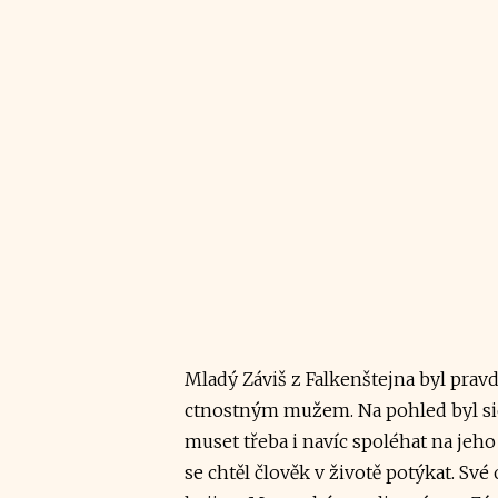
Mladý Záviš z Falkenštejna byl pra
ctnostným mužem. Na pohled byl sice
muset třeba i navíc spoléhat na jeh
se chtěl člověk v životě potýkat. Své 