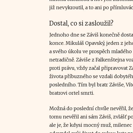
již nevykroutil, a to ani po přímlu
Dostal, co si zasloužil?
Jednoho dne se Záviš konečně dostal 
konce. Mikuláš Opavský, jeden z jeho
a svého úkolu ve prospěch mladého kr
netradičně. Záviše z Falkenštejna vozi
proti právu, vždy začal připravovat 
života příbuzného se vzdali dobytého
posledního. Tím byl bratr Záviše, Ví
bratrovi ortel smrti.
Možná do poslední chvíle nevěřil, 
tomu nevěřil ani sám Záviš, zvlášť 
ale je, že kdysi mocný muž, milenec