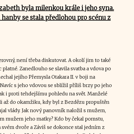
zabeth byla milenkou krále i jeho syna.
 hanby se stala předlohou pro scénu z
erovný, není třeba diskutovat. A okolí jim to také
c platné. Zanedlouho se slavila svatba a vdova po
chal jejího Přemysla Otakara II. v boji na
avíc s jeho vdovou se sblížil příliš brzy po jeho
 tak i proti tehdejšímu pohledu na svět. Manželé
li až do okamžiku, kdy byl z Bezdězu propuštěn
ujal vlády. Jak nový panovník naložil s mužem,
novým mužem jeho matky? Kdo by čekal pomstu,
na svém dvoře a Záviš se dokonce stal jedním z