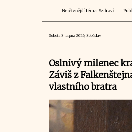
Nejčtenější téma: #zdraví
Publ
Sobota 8. srpna 2026, Soběslav
Oslnivý milenec kr
Záviš z Falkenštejn
vlastního bratra