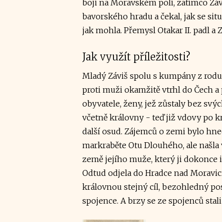
boji na Moravském poli, zatímco Záv
bavorského hradu a čekal, jak se situ
jak mohla. Přemysl Otakar II. padl a Z
Jak využít příležitosti?
Mladý Záviš spolu s kumpány z rodu
proti muži okamžitě vtrhl do Čech a 
obyvatele, ženy, jež zůstaly bez svých 
včetně královny - teď již vdovy po k
další osud. Zájemců o zemi bylo hn
markraběte Otu Dlouhého, ale našla
země jejího muže, který ji dokonce 
Odtud odjela do Hradce nad Moravicí,
královnou stejný cíl, bezohledný po
spojence. A brzy se ze spojenců stali