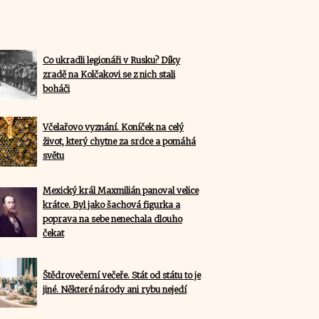
Co ukradli legionáři v Rusku? Díky
zradě na Kolčakovi se z nich stali
boháči
Včelařovo vyznání. Koníček na celý
život, který chytne za srdce a pomáhá
světu
Mexický král Maxmilián panoval velice
krátce. Byl jako šachová figurka a
poprava na sebe nenechala dlouho
čekat
Štědrovečerní večeře. Stát od státu to je
jiné. Některé národy ani rybu nejedí