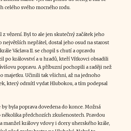
vách celého svého mocného rodu.
z vězení. Byl to ale jen skutečný začátek jeho
 největších nepřátel, dostal jeho osud na starost
ále Václava II. se chopil s chutí a opravdu
l po království a u hradů, kteří Vítkovci obsadili
Závišovu popravu. A příbuzní pochopili a raději než
 majetku. Učinili tak všichni, až na jednoho
tek, který odmítl vydat Hlubokou, a tím podepsal
že by byla poprava dovedena do konce. Možná
po několika předchozích zkušenostech. Pravdou
 a manžel královy vdovy i dcery uherského krále,