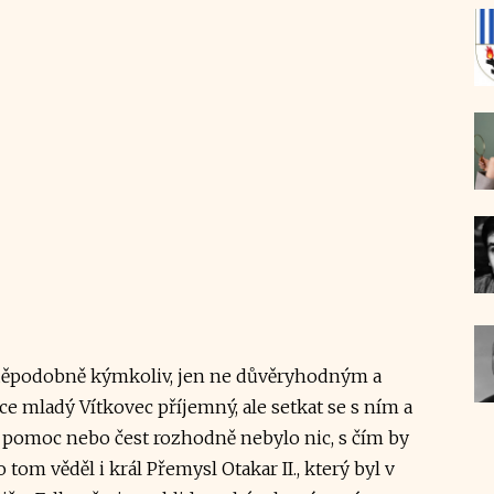
vděpodobně kýmkoliv, jen ne důvěryhodným a
 mladý Vítkovec příjemný, ale setkat se s ním a
o pomoc nebo čest rozhodně nebylo nic, s čím by
o tom věděl i král Přemysl Otakar II., který byl v