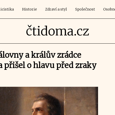
icistika
Historie
Zdraví a styl
Společnost
Osobn
čtidoma.cz
álovny a králův zrádce
a přišel o hlavu před zraky