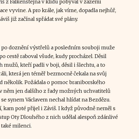
iš z Falkenštejna v klidu pobýval v zázemí
ace vyvine. A pro krále, jak víme, dopadla nejhůř,
áviš již začínal spřádat své plány.
 po doznění výstřelů a posledním souboji muže
po cestě raboval všude, kudy procházel. Děsil
mužů, kteří padli v boji, děsil i šlechtu, a to
ráli, která jen téměř bezmocně čekala na svůj
ed několik. Požádala o pomoc braniborského
 v něm jen dalšího z řady možných uchvatitelů
i se synem Václavem nechal hlídat na Bezdězu.
 kam poté přijel i Záviš. I když původně neměl s
stup Oty Dlouhého z nich udělal alespoň zdánlivé
 také milenci.