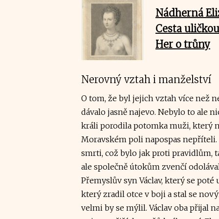
Nádherná Eli
Cesta uličkou
Her o trůny
Nerovný vztah i manželství
O tom, že byl jejich vztah více než n
dávalo jasně najevo. Nebylo to ale ni
králi porodila potomka muži, který ne
Moravském poli napospas nepříteli. N
smrti, což bylo jak proti pravidlům,
ale společně útokům zvenčí odoláva
Přemyslův syn Václav, který se poté 
který zradil otce v boji a stal se 
velmi by se mýlil. Václav oba přijal 