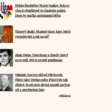
Mánie šlechtičny Marie Justiny. Byla to
chorá vězeňkyně ve vlastním paláci.
Dnes by stačila ambulantní léčba
Vlasový skalp. Mastné vlasy, lupy, jejich
vypadávání a jak na ně?
Alain Delon. Donchuan a dandy, který
na to měl. Byl to prostě gentleman
Velmistr hororu Alfred Hitchcock.
Filmy jako Vertigo nebo Ptáci byly tak
děsivé, že při nich diváci museli zavírat
oči s otevřenými ústy
reklama