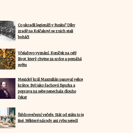
Co ukradli legionáři v Rusku? Díky
zradě na Kolčakovi se z nich stali
boháči
Včelařovo vyznání. Koníček na celý
život, který chytne za srdce a pomáhá
světu
Mexický král Maxmilián panoval velice
krátce. Byl jako šachová figurka a
poprava na sebe nenechala dlouho
čekat
Štědrovečerní večeře. Stát od státu to je
jiné. Některé národy ani rybu nejedí