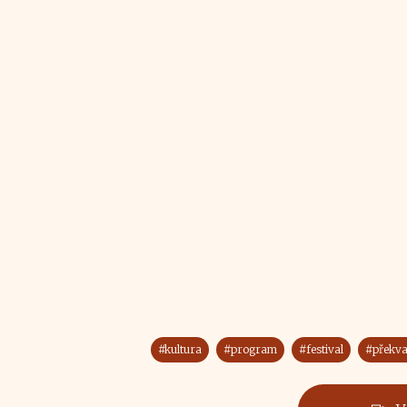
#kultura
#program
#festival
#překva