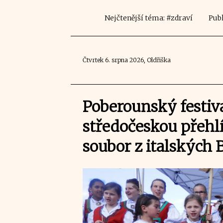
Nejčtenější téma: #zdraví
Publ
Čtvrtek 6. srpna 2026, Oldřiška
Poberounský festiva
středočeskou přehlí
soubor z italských