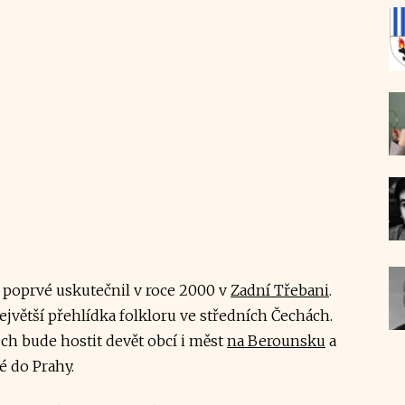
e poprvé uskutečnil v roce 2000 v
Zadní Třebani
.
největší přehlídka folkloru ve středních Čechách.
ch bude hostit devět obcí i měst
na Berounsku
a
ké do Prahy.