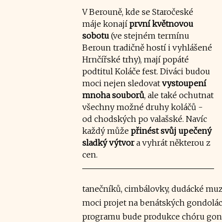
V Berouně, kde se Staročeské
máje konají
první květnovou
sobotu
(ve stejném termínu
Beroun tradičně hostí i vyhlášené
Hrnčířské trhy), mají popáté
podtitul Koláče fest. Diváci budou
moci nejen sledovat
vystoupení
mnoha souborů
, ale také ochutnat
všechny možné druhy koláčů -
od chodských po valašské. Navíc
každý může
přinést svůj upečený
sladký výtvor
a vyhrát některou z
cen.
tanečníků, cimbálovky, dudácké muzi
moci projet na benátských gondolác
programu bude produkce chóru gondo