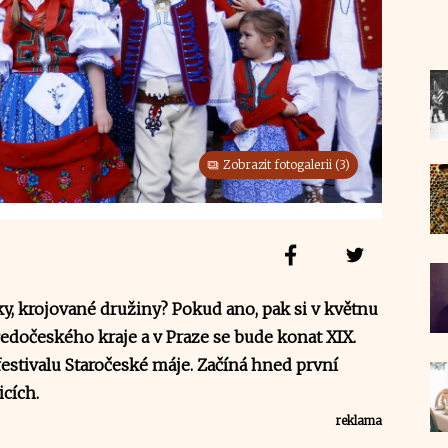
Zobrazit fotogalerii (3)
ky, krojované družiny? Pokud ano, pak si v květnu
tředočeského kraje a v Praze se bude konat XIX.
stivalu Staročeské máje. Začíná hned první
cích.
reklama