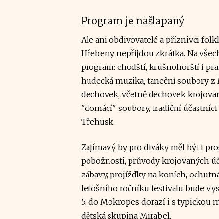
Program je našlapaný
Ale ani obdivovatelé a příznivci fol
Hřebeny nepřijdou zkrátka. Na všec
program: chodští, krušnohorští i pra
hudecká muzika, taneční soubory z 
dechovek, včetně dechovek krojovan
"domácí" soubory, tradiční účastníci
Třehusk.
Zajímavý by pro diváky měl být i pr
pobožnosti, průvody krojovaných úča
zábavy, projížďky na koních, ochutn
letošního ročníku festivalu bude vy
5. do Mokropes dorazí i s typickou m
dětská skupina Mirabel.