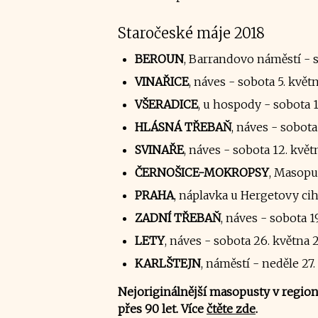
Staročeské máje 2018
BEROUN
, Barrandovo náměstí - s
VINAŘICE
, náves - sobota 5. květ
VŠERADICE
, u hospody - sobota 
HLÁSNÁ TŘEBAŇ
, náves - sobota
SVINAŘE
, náves - sobota 12. kvě
ČERNOŠICE-MOKROPSY
, Masopu
PRAHA
, náplavka u Hergetovy cih
ZADNÍ TŘEBAŇ
, náves - sobota 1
LETY
, náves - sobota 26. května 
KARLŠTEJN
, náměstí - neděle 27
Nejoriginálnější masopusty v regio
přes 90 let. Více
čtěte zde
.