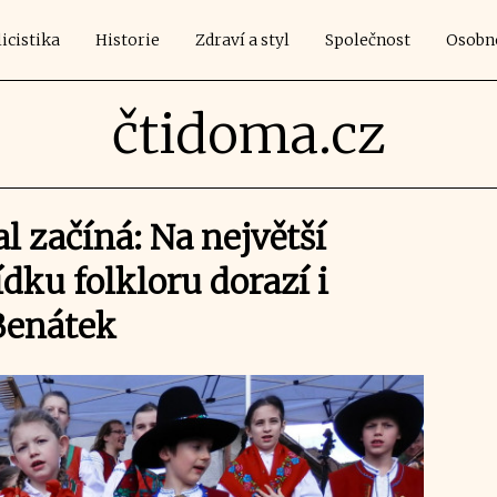
icistika
Historie
Zdraví a styl
Společnost
Osobn
čtidoma.cz
l začíná: Na největší
dku folkloru dorazí i
 Benátek