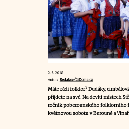
2. 5. 2018
Autor:
Redakce ČtiDoma.cz
Máte rádi folklor? Dudáky, cimbálov
přijdete na své. Na devíti místech S
ročník poberounského folklorního fe
květnovou sobotu v Berouně a Vinaři