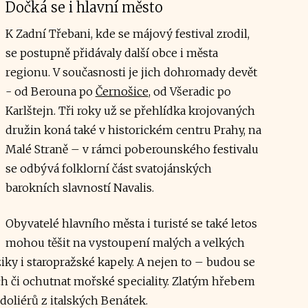
Dočká se i hlavní město
K Zadní Třebani, kde se májový festival zrodil,
se postupně přidávaly další obce i města
regionu. V současnosti je jich dohromady devět
- od Berouna po
Černošice
, od Všeradic po
Karlštejn. Tři roky už se přehlídka krojovaných
družin koná také v historickém centru Prahy, na
Malé Straně – v rámci poberounského festivalu
se odbývá folklorní část svatojánských
barokních slavností Navalis.
Obyvatelé hlavního města i turisté se také letos
mohou těšit na vystoupení malých a velkých
ky i staropražské kapely. A nejen to – budou se
h či ochutnat mořské speciality. Zlatým hřebem
liérů z italských Benátek.