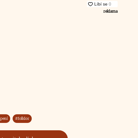
reklama
pení
#folklor