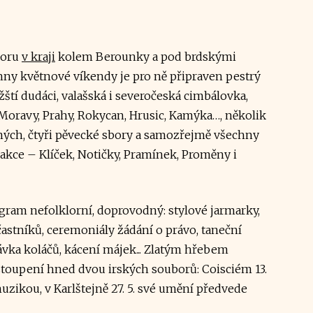
kloru
v kraji
kolem Berounky a pod brdskými
hny květnové víkendy je pro ně připraven pestrý
žští dudáci, valašská i severočeská cimbálovka,
Moravy, Prahy, Rokycan, Hrusic, Kamýka…, několik
ých, čtyři pěvecké sbory a samozřejmě všechny
 akce – Klíček, Notičky, Pramínek, Proměny i
ogram nefolklorní, doprovodný: stylové jarmarky,
stníků, ceremoniály žádání o právo, taneční
ávka koláčů, kácení májek... Zlatým hřebem
stoupení hned dvou irských souborů: Coisciém 13.
uzikou, v Karlštejně 27. 5. své umění předvede