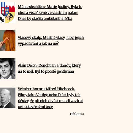
Mánie šlechtičny Marie Justiny. Byla to
chorá vězeňkyně ve vlastním paláci.
Dnes by stačila ambulantní léčba
Vlasový skalp. Mastné vlasy, lupy, jejich
vypadávání a jak na ně?
Alain Delon. Donchuan a dandy, který
na to měl. Byl to prostě gentleman
Velmistr hororu Alfred Hitchcock.
Filmy jako Vertigo nebo Ptáci byly tak
děsivé, že při nich diváci museli zavírat
oči s otevřenými ústy
reklama