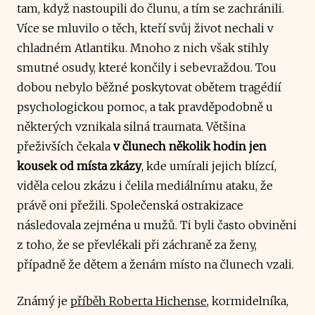
tam, když nastoupili do člunu, a tím se zachránili.
Více se mluvilo o těch, kteří svůj život nechali v
chladném Atlantiku. Mnoho z nich však stihly
smutné osudy, které končily i sebevraždou. Tou
dobou nebylo běžné poskytovat obětem tragédií
psychologickou pomoc, a tak pravděpodobně u
některých vznikala silná traumata. Většina
přeživších čekala
v člunech několik hodin jen
kousek od místa zkázy
, kde umírali jejich blízcí,
viděla celou zkázu i čelila mediálnímu ataku, že
právě oni přežili. Společenská ostrakizace
následovala zejména u mužů. Ti byli často obviněni
z toho, že se převlékali při záchraně za ženy,
případně že dětem a ženám místo na člunech vzali.
Známý je
příběh Roberta Hichense
, kormidelníka,