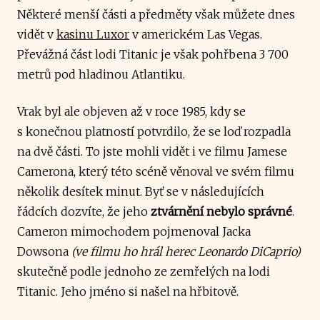
Některé menší části a předměty však můžete dnes
vidět v
kasinu Luxor
v americkém Las Vegas.
Převážná část lodi Titanic je však pohřbena 3 700
metrů pod hladinou Atlantiku.
Vrak byl ale objeven až v roce 1985, kdy se
s konečnou platností potvrdilo, že se loď rozpadla
na dvě části. To jste mohli vidět i ve filmu Jamese
Camerona, který této scéně věnoval ve svém filmu
několik desítek minut. Byť se v následujících
řádcích dozvíte, že jeho
ztvárnění nebylo správné
.
Cameron mimochodem pojmenoval Jacka
Dowsona
(ve filmu ho hrál herec Leonardo DiCaprio)
skutečně podle jednoho ze zemřelých na lodi
Titanic. Jeho jméno si našel na hřbitově.