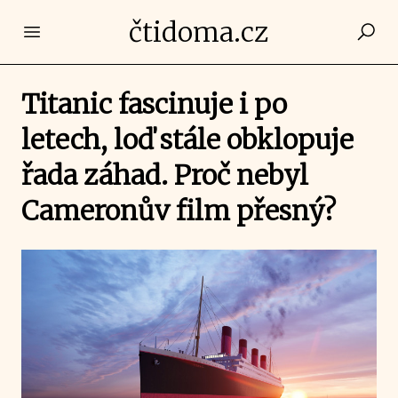
čtidoma.cz
Open main menu
Titanic fascinuje i po
letech, loď stále obklopuje
řada záhad. Proč nebyl
Cameronův film přesný?