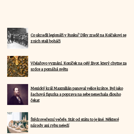
Co ukradli legionáři v Rusku? Díky zradě na Kolčakovi se
z nich stali boháči
Včelařovo vyznání. Koníček na celý život, který chytne za
srdce a pomáhá světu
Mexický král Maxmilián panoval velice krátce. Byl jako
šachová figurka a poprava na sebe nenechala dlouho
čekat
Štědrovečerní večeře. Stát od státu to je jiné. Některé
národy ani rybu nejedí