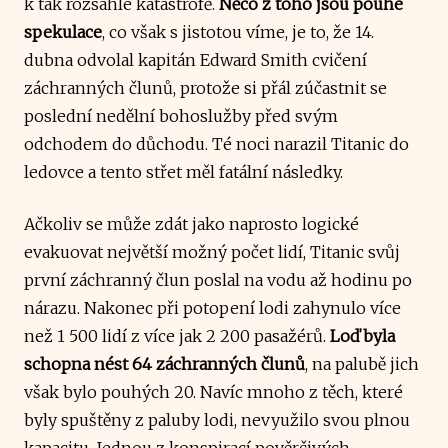
k tak rozsáhlé katastrofě.
Něco z toho jsou pouhé
spekulace
, co však s jistotou víme, je to, že 14.
dubna odvolal kapitán Edward Smith cvičení
záchranných člunů, protože si přál zúčastnit se
poslední nedělní bohoslužby před svým
odchodem do důchodu. Té noci narazil Titanic do
ledovce a tento střet měl fatální následky.
Ačkoliv se může zdát jako naprosto logické
evakuovat největší možný počet lidí, Titanic svůj
první záchranný člun poslal na vodu až hodinu po
nárazu. Nakonec při potopení lodi zahynulo více
než 1 500 lidí z více jak 2 200 pasažérů.
Loď byla
schopna nést 64 záchranných člunů
, na palubě jich
však bylo pouhých 20. Navíc mnoho z těch, které
byly spuštěny z paluby lodi, nevyužilo svou plnou
kapacitu. Jednou z konspirací pověrčivých