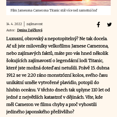
Film Jamesona Camerona Titanic stál více než samotná loď
14. 4. 2022
zajímavost
Autor:
Denisa Zajíčková
Luxusní, obrovský a nepotopitelný? Ne tak docela.
Ať už jste milovníky velkofilmu Jamese Camerona,
nebo zajímavých faktů, máte pro vás hned několik
šokujících zajímavostí o legendární lodi Titanic,
které jste možná doteď ani netušili. Právě 15. dubna
1912 se ve 2:20 ráno monstrózní kolos, svého času
unikátní uměle vytvořené plavidlo, potopil do
hlubin oceánu. V těchto dnech tak uplyne 110 let od
jedné z největších katastrof v dějinách. Víte, kde
měl Cameron ve filmu chyby a proč vyhostili
jediného japonského přeživšího?