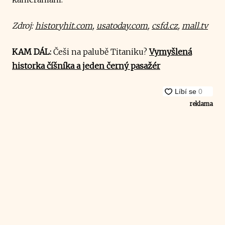
Zdroj:
historyhit.com
,
usatoday.com
,
csfd.cz
,
mall.tv
KAM DÁL:
Češi na palubě Titaniku?
Vymyšlená
historka číšníka a jeden černý pasažér
reklama