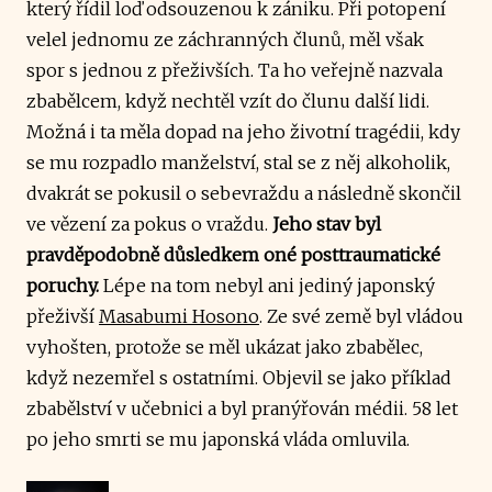
který řídil loď odsouzenou k zániku. Při potopení
velel jednomu ze záchranných člunů, měl však
spor s jednou z přeživších. Ta ho veřejně nazvala
zbabělcem, když nechtěl vzít do člunu další lidi.
Možná i ta měla dopad na jeho životní tragédii, kdy
se mu rozpadlo manželství, stal se z něj alkoholik,
dvakrát se pokusil o sebevraždu a následně skončil
ve vězení za pokus o vraždu.
Jeho stav byl
pravděpodobně důsledkem oné posttraumatické
poruchy.
Lépe na tom nebyl ani jediný japonský
přeživší
Masabumi Hosono
. Ze své země byl vládou
vyhošten, protože se měl ukázat jako zbabělec,
když nezemřel s ostatními. Objevil se jako příklad
zbabělství v učebnici a byl pranýřován médii. 58 let
po jeho smrti se mu japonská vláda omluvila.