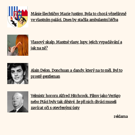
Mánie šlechtičny Marie Justiny. Byla to chorá vězeňkyně
ve vlastním paláci. Dnes by stačila ambulantní léčba
Vlasový skalp. Mastné vlasy, lupy, jejich vypadávání a
jak na ně?
Alain Delon. Donchuan a dandy, který na to měl. Byl to
prostě gentleman
Velmistr hororu Alfred Hitchcock. Filmy jako Vertigo
nebo Ptáci byly tak děsivé, že při nich diváci museli
zavírat oči s otevřenými ústy
reklama