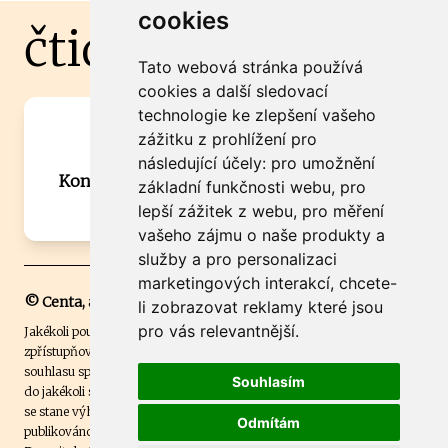
cookies
čtidoma.cz
Tato webová stránka používá
cookies a další sledovací
technologie ke zlepšení vašeho
Máte zajímavou informaci? Chcete
zážitku z prohlížení pro
spolupracovat?
následující účely:
pro umožnění
Kontaktujte šéfredaktora Martina Chalupu:
základní funkčnosti webu
,
pro
chalupa@ctidoma.cz
lepší zážitek z webu
,
pro měření
vašeho zájmu o naše produkty a
služby a pro personalizaci
marketingových interakcí
,
chcete-
© Centa, a.s.
li zobrazovat reklamy které jsou
pro vás relevantnější
.
Jakékoli použití obsahu včetně převzetí, šíření či dalšího užití a
zpřístupňování textových či obrazových materiálů bez písemného
souhlasu společnosti Centa,a.s. je zakázáno. Čtenář svým přihlášením
Souhlasím
do jakékoli soutěže na našem webu dává souhlas s tím, že v případě, že
se stane výhercem této soutěže, může být jeho jméno na webu
Odmítám
publikováno. Centa, a.s. využívala licenci ČTK a využívá fotografie z