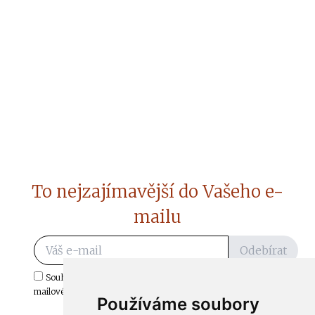
To nejzajímavější do Vašeho e-
mailu
Odebírat
Souhlasím s odběrem důležitých zpráv ze ČtiDoma.cz do mé e-
mailové schránky.
Používáme soubory