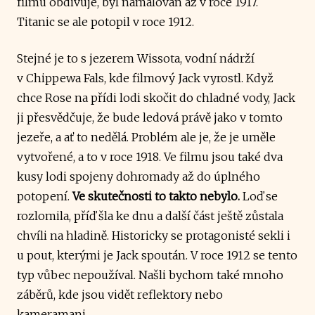
filmu obdivuje, byl namalován až v roce 1917.
Titanic se ale potopil v roce 1912.
Stejné je to s jezerem Wissota, vodní nádrží
v Chippewa Fals, kde filmový Jack vyrostl. Když
chce Rose na přídi lodi skočit do chladné vody, Jack
ji přesvědčuje, že bude ledová právě jako v tomto
jezeře, a ať to nedělá. Problém ale je, že je uměle
vytvořené, a to v roce 1918. Ve filmu jsou také dva
kusy lodi spojeny dohromady až do úplného
potopení.
Ve skutečnosti to takto nebylo.
Loď se
rozlomila, příď šla ke dnu a další část ještě zůstala
chvíli na hladině. Historicky se protagonisté sekli i
u pout, kterými je Jack spoután. V roce 1912 se tento
typ vůbec nepoužíval. Našli bychom také mnoho
záběrů, kde jsou vidět reflektory nebo
kameramani.