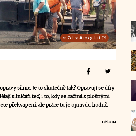
Zobrazit fotogalerii (2)
pravy silnic. Je to skutečně tak? Opravují se díry
dělají silničáři teď, i to, kdy se začíná s plošnými
te překvapení, ale práce tu je opravdu hodně.
reklama