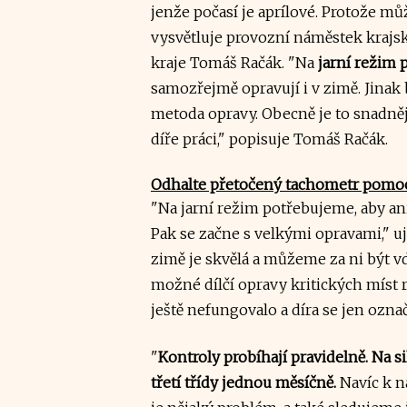
jenže počasí je aprílové. Protože můž
vysvětluje provozní náměstek krajsk
kraje Tomáš Račák. "Na
jarní režim 
samozřejmě opravují i v zimě. Jinak 
metoda opravy. Obecně je to snadněj
díře práci," popisuje Tomáš Račák.
Odhalte přetočený tachometr pomocí
"Na jarní režim potřebujeme, aby an
Pak se začne s velkými opravami," uj
zimě je skvělá a můžeme za ni být 
možné dílčí opravy kritických míst r
ještě nefungovalo a díra se jen označ
"
Kontroly probíhají pravidelně. Na si
třetí třídy jednou měsíčně.
Navíc k n