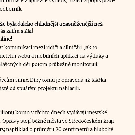
informace z aplikace Výmoly," uzavírá popis práce
h odborník.
že byla daleko chladnější a zasněženější než
ás zatím stála!
nline!
komunikaci mezi řidiči a silničáři. Jak to
nictvím webu a mobilních aplikací na výtluky a
 nahlášených děr potom průběžně monitorují.
ávcům silnic. Díky tomu je opravena již takřka
sté od spuštění projektu nahlásili.
 milionů korun v těchto dnech vydávají městské
c. Opravy stojí běžně města ve Středočeském kraji
díry, například o průměru 20 centimetrů a hluboké