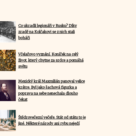
Co ukradli legionáři v Rusku? Díky
zradě na Kolčakovi se z nich stali
boháči
Včelařovo vyznání. Koníček na celý
život, který chytne za srdce a pomáhá
světu
Mexický král Maxmilián panoval velice
krátce. Byl jako šachová figurka a
poprava na sebe nenechala dlouho
čekat
Štědrovečerní večeře. Stát od státu to je
jiné. Některé národy ani rybu nejedí