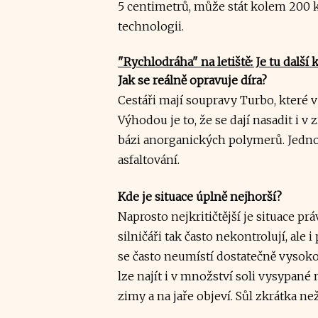
5 centimetrů, může stát kolem 200 k
technologii.
"Rychlodráha" na letiště: Je tu další k
Jak se reálně opravuje díra?
Cestáři mají soupravy Turbo, které v
Výhodou je to, že se dají nasadit i 
bázi anorganických polymerů. Jednou 
asfaltování.
Kde je situace úplně nejhorší?
Naprosto nejkritičtější je situace práv
silničáři tak často nekontrolují, ale 
se často neumístí dostatečně vysoko,
lze najít i v množství soli vysypané 
zimy a na jaře objeví. Sůl zkrátka ne