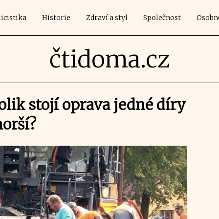
icistika
Historie
Zdraví a styl
Společnost
Osobn
čtidoma.cz
Kolik stojí oprava jedné díry
horší?