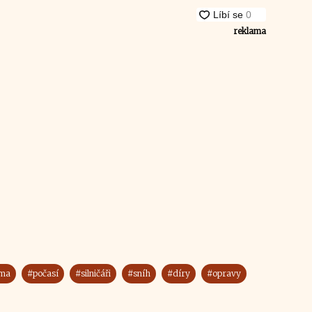
reklama
ima
#počasí
#silničáři
#sníh
#díry
#opravy