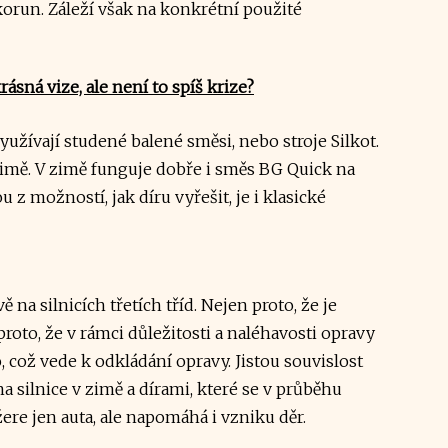
orun. Záleží však na konkrétní použité
rásná vize, ale není to spíš krize?​
yužívají studené balené směsi, nebo stroje Silkot.
v zimě. V zimě funguje dobře i směs BG Quick na
z možností, jak díru vyřešit, je i klasické
ě na silnicích třetích tříd. Nejen proto, že je
i proto, že v rámci důležitosti a naléhavosti opravy
 což vede k odkládání opravy. Jistou souvislost
na silnice v zimě a dírami, které se v průběhu
žere jen auta, ale napomáhá i vzniku děr.