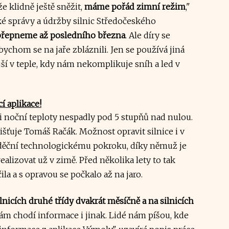
e klidně ještě sněžit,
máme pořád zimní režim
,"
é správy a údržby silnic Středočeského
přepneme až posledního března
. Ale díry se
bychom se na jaře zbláznili. Jen se používá jiná
ší v teple, kdy nám nekomplikuje sníh a led v
 aplikace!
i noční teploty nespadly pod 5 stupňů nad nulou.
išťuje Tomáš Račák. Možnost opravit silnice i v
vděční technologickému pokroku, díky němuž je
ealizovat už v zimě. Před několika lety to tak
ila a s opravou se počkalo až na jaro.
lnicích druhé třídy dvakrát měsíčně a na silnicích
ám chodí informace i jinak. Lidé nám píšou, kde