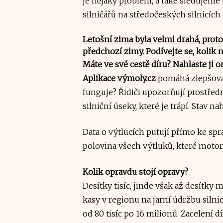
je nějaký problém, a také sledujeme 
silničářů na středočeských silnicíc
Letošní zima byla velmi drahá, proto
předchozí zimy. Podívejte se, kolik n
Máte ve své cestě díru? Nahlaste ji o
Aplikace výmoly.cz
pomáhá zlepšovat 
funguje? Řidiči upozorňují prostřed
silniční úseky, které je trápí. Stav
Data o výtlucích putují přímo ke spr
polovina všech výtluků, které motori
Kolik opravdu stojí opravy?
Desítky tisíc, jinde však až desítky
kasy v regionu na jarní údržbu silni
od 80 tisíc po 16 milionů. Zacelení 