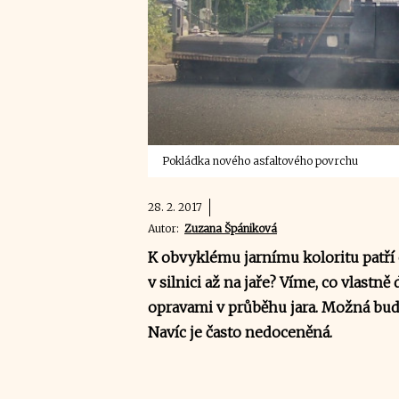
Pokládka nového asfaltového povrchu
28. 2. 2017
Autor:
Zuzana Špániková
K obvyklému jarnímu koloritu patří o
v silnici až na jaře? Víme, co vlastně 
opravami v průběhu jara. Možná bude
Navíc je často nedoceněná.