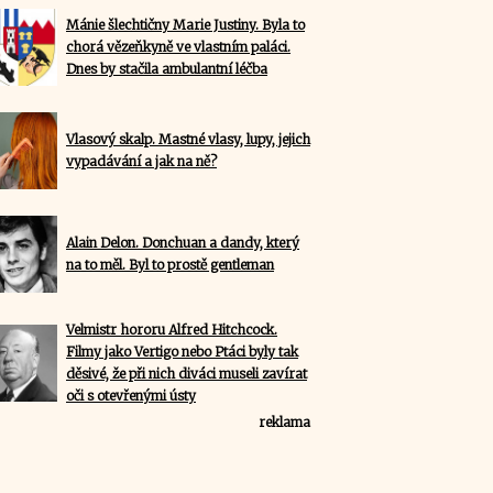
Mánie šlechtičny Marie Justiny. Byla to
chorá vězeňkyně ve vlastním paláci.
Dnes by stačila ambulantní léčba
Vlasový skalp. Mastné vlasy, lupy, jejich
vypadávání a jak na ně?
Alain Delon. Donchuan a dandy, který
na to měl. Byl to prostě gentleman
Velmistr hororu Alfred Hitchcock.
Filmy jako Vertigo nebo Ptáci byly tak
děsivé, že při nich diváci museli zavírat
oči s otevřenými ústy
reklama