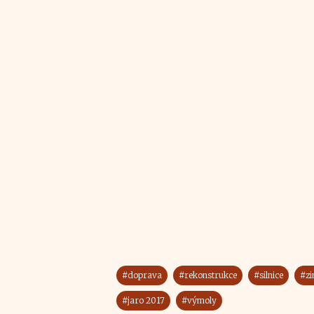
#doprava
#rekonstrukce
#silnice
#z
#jaro 2017
#výmoly