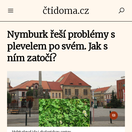
čtidoma.cz
Open main menu
Nymburk řeší problémy s
plevelem po svém. Jak s
ním zatočí?
Hubit plevel jde i ekologickou cestou