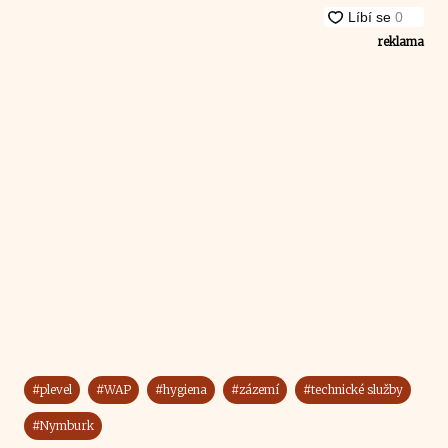
reklama
#plevel
#WAP
#hygiena
#zázemí
#technické služby
#Nymburk