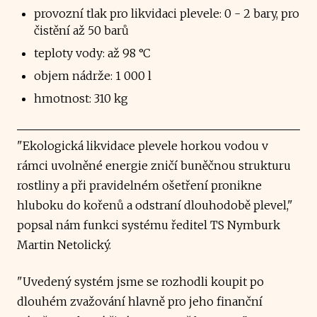
provozní tlak pro likvidaci plevele: 0 - 2 bary, pro
čistění až 50 barů
teploty vody: až 98 °C
objem nádrže: 1 000 l
hmotnost: 310 kg
"Ekologická likvidace plevele horkou vodou v
rámci uvolněné energie zničí buněčnou strukturu
rostliny a při pravidelném ošetření pronikne
hluboku do kořenů a odstraní dlouhodobě plevel,"
popsal nám funkci systému ředitel TS Nymburk
Martin Netolický.
"Uvedený systém jsme se rozhodli koupit po
dlouhém zvažování hlavně pro jeho finanční