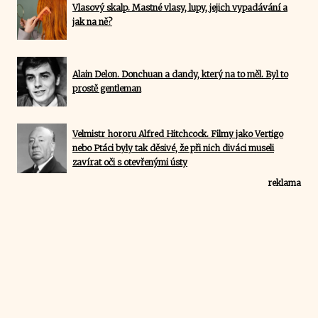
Vlasový skalp. Mastné vlasy, lupy, jejich vypadávání a
jak na ně?
Alain Delon. Donchuan a dandy, který na to měl. Byl to
prostě gentleman
Velmistr hororu Alfred Hitchcock. Filmy jako Vertigo
nebo Ptáci byly tak děsivé, že při nich diváci museli
zavírat oči s otevřenými ústy
reklama