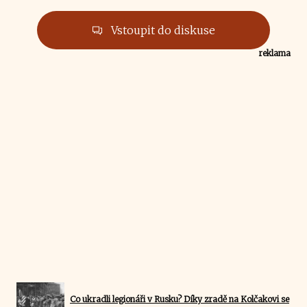
Vstoupit do diskuse
reklama
Co ukradli legionáři v Rusku? Díky zradě na Kolčakovi se