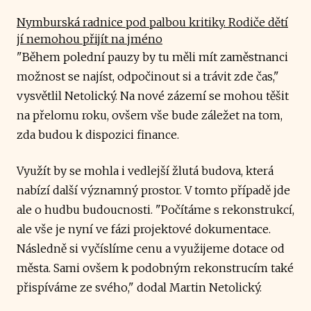
Nymburská radnice pod palbou kritiky. Rodiče dětí
jí nemohou přijít na jméno
"Během polední pauzy by tu měli mít zaměstnanci
možnost se najíst, odpočinout si a trávit zde čas,"
vysvětlil Netolický. Na nové zázemí se mohou těšit
na přelomu roku, ovšem vše bude záležet na tom,
zda budou k dispozici finance.
Využít by se mohla i vedlejší žlutá budova, která
nabízí další významný prostor. V tomto případě jde
ale o hudbu budoucnosti. "Počítáme s rekonstrukcí,
ale vše je nyní ve fázi projektové dokumentace.
Následně si vyčíslíme cenu a využijeme dotace od
města. Sami ovšem k podobným rekonstrucím také
přispíváme ze svého," dodal Martin Netolický.