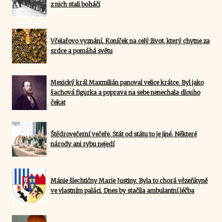
z nich stali boháči
Včelařovo vyznání. Koníček na celý život, který chytne za
srdce a pomáhá světu
Mexický král Maxmilián panoval velice krátce. Byl jako
šachová figurka a poprava na sebe nenechala dlouho
čekat
Štědrovečerní večeře. Stát od státu to je jiné. Některé
národy ani rybu nejedí
Mánie šlechtičny Marie Justiny. Byla to chorá vězeňkyně
ve vlastním paláci. Dnes by stačila ambulantní léčba