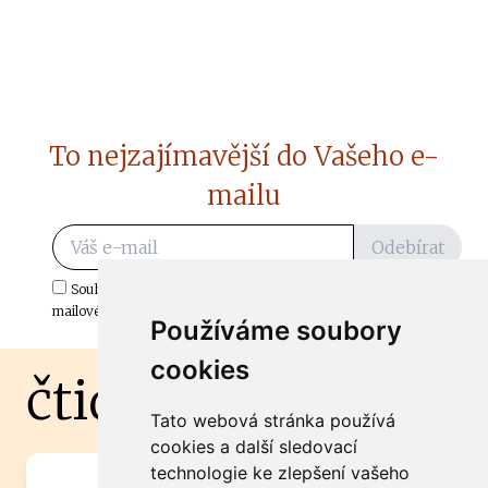
To nejzajímavější do Vašeho e-
mailu
Odebírat
Souhlasím s odběrem důležitých zpráv ze ČtiDoma.cz do mé e-
mailové schránky.
Používáme soubory
cookies
čtidoma.cz
Tato webová stránka používá
cookies a další sledovací
technologie ke zlepšení vašeho