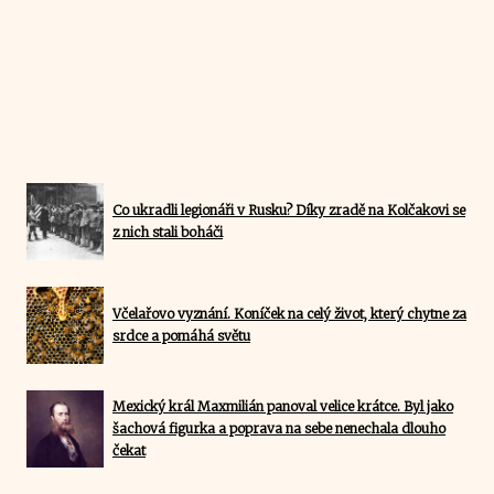
Co ukradli legionáři v Rusku? Díky zradě na Kolčakovi se
z nich stali boháči
Včelařovo vyznání. Koníček na celý život, který chytne za
srdce a pomáhá světu
Mexický král Maxmilián panoval velice krátce. Byl jako
šachová figurka a poprava na sebe nenechala dlouho
čekat