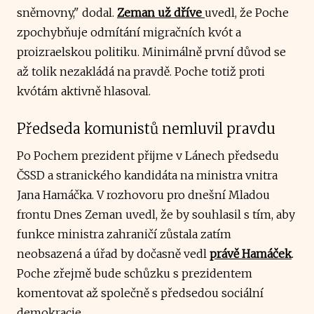
sněmovny," dodal.
Zeman už dříve
uvedl, že Poche
zpochybňuje odmítání migračních kvót a
proizraelskou politiku. Minimálně první důvod se
až tolik nezakládá na pravdě. Poche totiž proti
kvótám aktivně hlasoval.
Předseda komunistů nemluvil pravdu
Po Pochem prezident přijme v Lánech předsedu
ČSSD a stranického kandidáta na ministra vnitra
Jana Hamáčka. V rozhovoru pro dnešní Mladou
frontu Dnes Zeman uvedl, že by souhlasil s tím, aby
funkce ministra zahraničí zůstala zatím
neobsazená a úřad by dočasně vedl
právě Hamáček
.
Poche zřejmě bude schůzku s prezidentem
komentovat až společně s předsedou sociální
demokracie.