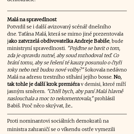
Malá na spravedlnost
Potvrdil se i další avizovaný scénář dnešního
dne. Taťána Malá, která se mimo jiné prezentovala
j
ako zatvrzelá obdivovatelka Andreje Babiše
, bude
ministryní spravedlnosti.
"Pojďme se bavit o tom,
zda je opravdu nutné, aby soud rozhodoval teď. Co
brání tomu, aby se řešení té kauzy posunulo o čtyři
roky nebo než budou nové volby?"
šokovala nedávno
Malá na adresu trestního stíhání jejího bosse.
No,
tak tohle je další krok premiéra
v demisi, které míří
jasným směrem.
"Chtěl bych, aby paní Malá hlavně
naslouchala a moc to nekomentovala,"
prohlásil
Babiš. Proč něco skrývat, že...
Proti nominantovi sociálních demokratů na
ministra zahraničí se o víkendu ostře vymezili