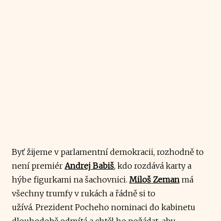
Byť žijeme v parlamentní demokracii, rozhodně to
není premiér
Andrej Babiš
, kdo rozdává karty a
hýbe figurkami na šachovnici.
Miloš Zeman
má
všechny trumfy v rukách a řádně si to
užívá. Prezident Pocheho nominaci do kabinetu
dlouhodobě odmítá a chtěl ho požádat, aby