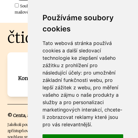
Souhlasím s odběrem důležitých zpráv ze ČtiDoma.cz do mé e-
mailové schránky.
Používáme soubory
cookies
čtidoma.cz
Tato webová stránka používá
cookies a další sledovací
technologie ke zlepšení vašeho
Máte zajímavou informaci? Chcete
zážitku z prohlížení pro
spolupracovat?
následující účely:
pro umožnění
Kontaktujte šéfredaktora Martina Chalupu:
základní funkčnosti webu
,
pro
chalupa@ctidoma.cz
lepší zážitek z webu
,
pro měření
vašeho zájmu o naše produkty a
služby a pro personalizaci
marketingových interakcí
,
chcete-
© Centa, a.s.
li zobrazovat reklamy které jsou
pro vás relevantnější
.
Jakékoli použití obsahu včetně převzetí, šíření či dalšího užití a
zpřístupňování textových či obrazových materiálů bez písemného
souhlasu společnosti Centa,a.s. je zakázáno. Čtenář svým přihlášením