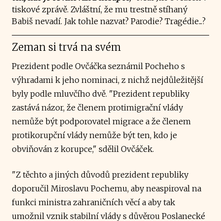
tiskové zprávě. Zvláštní, že mu trestně stíhaný
Babiš nevadí. Jak tohle nazvat? Parodie? Tragédie...?
Zeman si trvá na svém
Prezident podle Ovčáčka seznámil Pocheho s
výhradami k jeho nominaci, z nichž nejdůležitější
byly podle mluvčího dvě. "Prezident republiky
zastává názor, že členem protimigrační vlády
nemůže být podporovatel migrace a že členem
protikorupční vlády nemůže být ten, kdo je
obviňován z korupce," sdělil Ovčáček.
"Z těchto a jiných důvodů prezident republiky
doporučil Miroslavu Pochemu, aby neaspiroval na
funkci ministra zahraničních věcí a aby tak
umožnil vznik stabilní vlády s důvěrou Poslanecké