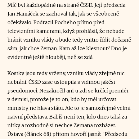
Míč byl každopádně na straně ČSSD. Její předseda
Jan Hamáček se zachoval tak, jak se všeobecně
očekávalo. Podrazil Pocheho přímo před
televizními kamerami, když prohlásil, že nebude
bránit vzniku vlády a bude tedy vnitro řídit dočasně
sám, jak chce Zeman. Kam až lze klesnout? Dno je
evidentně ještě hlouběji, než se zdá.
Kostky jsou tedy vrženy, vzniku vlády zřejmě nic
nebrání. ČSSD zase ustoupila s vidinou jakési
pseudomoci. Nezakročil ani u zdi se krčící premiér
v demisi, protože je to on, kdo by měl určovat
ministry, ne hlava státu. Ale to je samozřejmě velmi
naivní představa. Babiš není ten, kdo dnes tahá za
nitky a rozhodně si nechce Zemana rozházet.
Ústava (článek 68) přitom hovoří jasně: "Předsedu