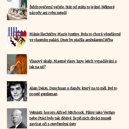
Štědrovečerní večeře. Stát od státu to je jiné. Některé
národy ani rybu nejedí
Mánie šlechtičny Marie Justiny. Byla to chorá vězeňkyně
ve vlastním paláci. Dnes by stačila ambulantní léčba
Vlasový skalp. Mastné vlasy, lupy, jejich vypadávání a
jak na ně?
Alain Delon. Donchuan a dandy, který na to měl. Byl to
prostě gentleman
Velmistr hororu Alfred Hitchcock. Filmy jako Vertigo
nebo Ptáci byly tak děsivé, že při nich diváci museli
zavírat oči s otevřenými ústy