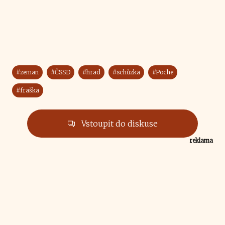
#zeman
#ČSSD
#hrad
#schůzka
#Poche
#fraška
Vstoupit do diskuse
reklama