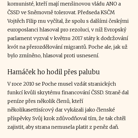
komunisté, kteří mají menšinovou vládu ANO a
ČSSD ve Sněmovně tolerovat. Předseda KSČM
Vojtěch Filip mu vyčítal, že spolu s dalšími českými
europoslanci hlasoval pro rezoluci, v níž Evropský
parlament vyzval v květnu 2017 státy k dodržování
kvót na přerozdělování migrantů. Poche ale, jak už
bylo zmíněno, hlasoval proti usnesení.
Hamáček ho hodil přes palubu
V roce 2010 se Poche musel vzdát stranických
funkcí kvůli skrytému financování ČSSD. Straně dal
peníze přes několik členů, kteří
několikasettisícový dar vykázali jako členské
příspěvky. Svůj krok zdůvodňoval tím, že tak chtěl
zajistit, aby strana nemusela platit z peněz daň.