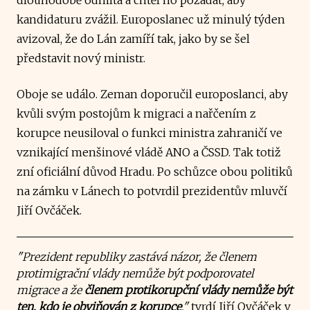
kandidaturu zvážil. Europoslanec už minulý týden
avizoval, že do Lán zamíří tak, jako by se šel
představit nový ministr.
Oboje se událo. Zeman doporučil europoslanci, aby
kvůli svým postojům k migraci a nařčením z
korupce neusiloval o funkci ministra zahraničí ve
vznikající menšinové vládě ANO a ČSSD. Tak totiž
zní oficiální důvod Hradu. Po schůzce obou politiků
na zámku v Lánech to potvrdil prezidentův mluvčí
Jiří Ovčáček.
"Prezident republiky zastává názor, že členem
protimigrační vlády nemůže být podporovatel
migrace a že
členem protikorupční vlády nemůže být
ten, kdo je obviňován z korupce
,"
tvrdí Jiří Ovčáček v