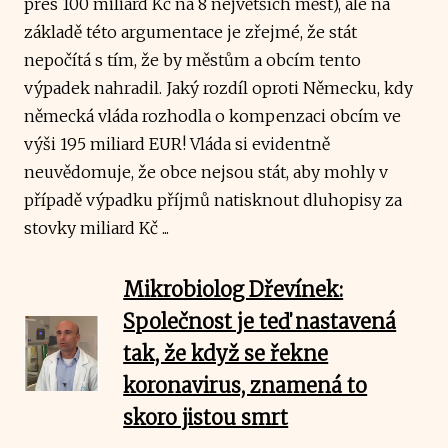
přes 100 miliard Kč na 8 největších měst), ale na
základě této argumentace je zřejmé, že stát
nepočítá s tím, že by městům a obcím tento
výpadek nahradil. Jaký rozdíl oproti Německu, kdy
německá vláda rozhodla o kompenzaci obcím ve
výši 195 miliard EUR! Vláda si evidentně
neuvědomuje, že obce nejsou stát, aby mohly v
případě výpadku příjmů natisknout dluhopisy za
stovky miliard Kč ...
Mikrobiolog Dřevínek:
Společnost je teď nastavená
tak, že když se řekne
koronavirus, znamená to
skoro jistou smrt