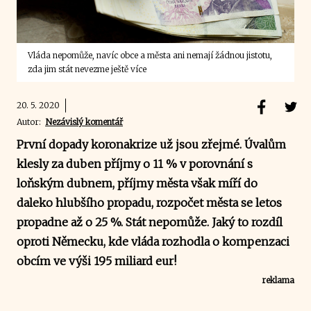
Vláda nepomůže, navíc obce a města ani nemají žádnou jistotu,
zda jim stát nevezme ještě více
20. 5. 2020
Autor:
Nezávislý komentář
První dopady koronakrize už jsou zřejmé. Úvalům
klesly za duben příjmy o 11 % v porovnání s
loňským dubnem, příjmy města však míří do
daleko hlubšího propadu, rozpočet města se letos
propadne až o 25 %. Stát nepomůže. Jaký to rozdíl
oproti Německu, kde vláda rozhodla o kompenzaci
obcím ve výši 195 miliard eur!
reklama