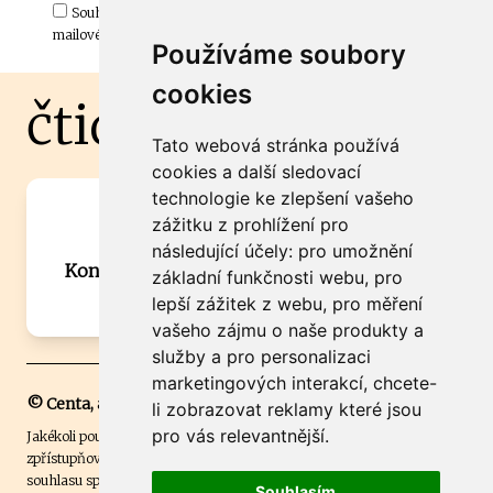
Souhlasím s odběrem důležitých zpráv ze ČtiDoma.cz do mé e-
mailové schránky.
Používáme soubory
cookies
čtidoma.cz
Tato webová stránka používá
cookies a další sledovací
technologie ke zlepšení vašeho
Máte zajímavou informaci? Chcete
zážitku z prohlížení pro
spolupracovat?
následující účely:
pro umožnění
Kontaktujte šéfredaktora Martina Chalupu:
základní funkčnosti webu
,
pro
chalupa@ctidoma.cz
lepší zážitek z webu
,
pro měření
vašeho zájmu o naše produkty a
služby a pro personalizaci
marketingových interakcí
,
chcete-
© Centa, a.s.
li zobrazovat reklamy které jsou
pro vás relevantnější
.
Jakékoli použití obsahu včetně převzetí, šíření či dalšího užití a
zpřístupňování textových či obrazových materiálů bez písemného
souhlasu společnosti Centa,a.s. je zakázáno. Čtenář svým přihlášením
Souhlasím