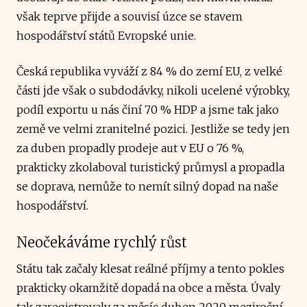
však teprve přijde a souvisí úzce se stavem
hospodářství států Evropské unie.
Česká republika vyváží z 84 % do zemí EU, z velké
části jde však o subdodávky, nikoli ucelené výrobky,
podíl exportu u nás činí 70 % HDP a jsme tak jako
země ve velmi zranitelné pozici. Jestliže se tedy jen
za duben propadly prodeje aut v EU o 76 %,
prakticky zkolaboval turistický průmysl a propadla
se doprava, nemůže to nemít silný dopad na naše
hospodářství.
Neočekáváme rychlý růst
Státu tak začaly klesat reálné příjmy a tento pokles
prakticky okamžitě dopadá na obce a města. Úvaly
tak zaregistrovaly za měsíc duben 2020 meziroční