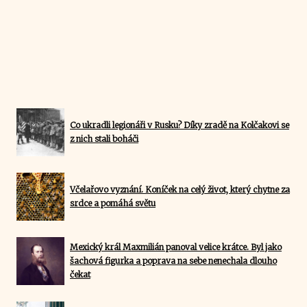
Co ukradli legionáři v Rusku? Díky zradě na Kolčakovi se
z nich stali boháči
Včelařovo vyznání. Koníček na celý život, který chytne za
srdce a pomáhá světu
Mexický král Maxmilián panoval velice krátce. Byl jako
šachová figurka a poprava na sebe nenechala dlouho
čekat