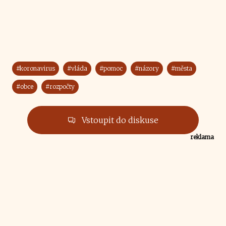
#koronavirus
#vláda
#pomoc
#názory
#města
#obce
#rozpočty
Vstoupit do diskuse
reklama