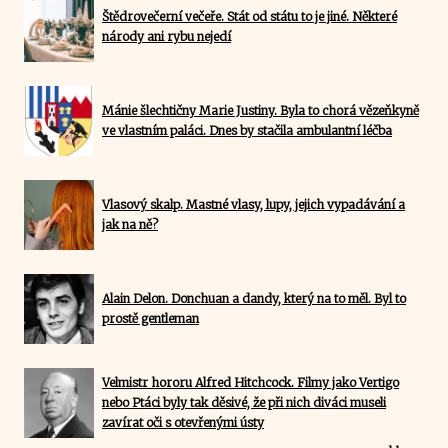
Štědrovečerní večeře. Stát od státu to je jiné. Některé
národy ani rybu nejedí
Mánie šlechtičny Marie Justiny. Byla to chorá vězeňkyně
ve vlastním paláci. Dnes by stačila ambulantní léčba
Vlasový skalp. Mastné vlasy, lupy, jejich vypadávání a
jak na ně?
Alain Delon. Donchuan a dandy, který na to měl. Byl to
prostě gentleman
Velmistr hororu Alfred Hitchcock. Filmy jako Vertigo
nebo Ptáci byly tak děsivé, že při nich diváci museli
zavírat oči s otevřenými ústy