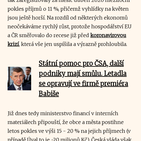
pokles příjmů o 11 %, přičemž vyhlídky na květen
jsou ještě horší. Na rozdíl od některých ekonomů
neočekáváme rychlý růst, protože hospodářství EU
a ČR směřovalo do recese již před
koronavirovou
krizí
, která vše jen uspíšila a výrazně prohloubila.
Státní pomoc pro ČSA, další
podniky mají smůlu. Letadla
se opravují ve firmě premiéra
Babiše
Již dnes tedy ministerstvo financí v interních
materiálech připouští, že obce a města postihne
letos pokles ve výši 15 - 20 % na jejich příjmech (v
případě Úval to je -20 milionů Kč). Česká vláda však