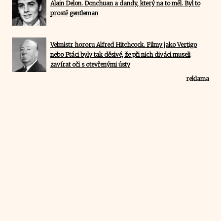
Alain Delon. Donchuan a dandy, který na to měl. Byl to
prostě gentleman
Velmistr hororu Alfred Hitchcock. Filmy jako Vertigo
nebo Ptáci byly tak děsivé, že při nich diváci museli
zavírat oči s otevřenými ústy
reklama