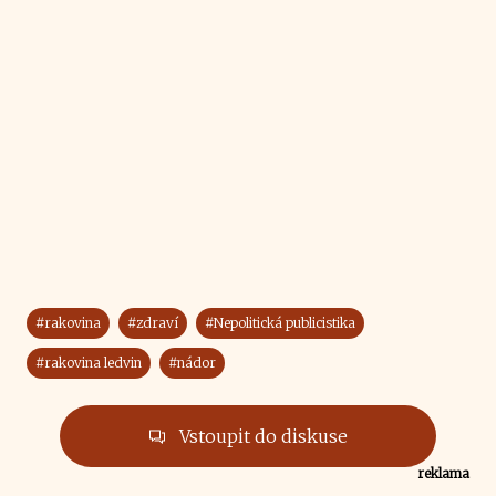
#rakovina
#zdraví
#Nepolitická publicistika
#rakovina ledvin
#nádor
Vstoupit do diskuse
reklama