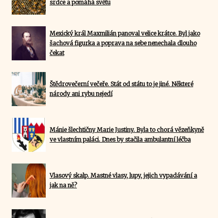
srdce a pomáhá světu
Mexický král Maxmilián panoval velice krátce. Byl jako
šachová figurka a poprava na sebe nenechala dlouho
čekat
Štědrovečerní večeře. Stát od státu to je jiné. Některé
národy ani rybu nejedí
Mánie šlechtičny Marie Justiny. Byla to chorá vězeňkyně
ve vlastním paláci. Dnes by stačila ambulantní léčba
Vlasový skalp. Mastné vlasy, lupy, jejich vypadávání a
jak na ně?