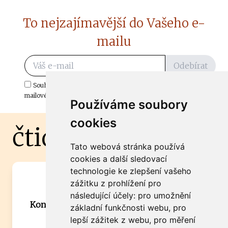
To nejzajímavější do Vašeho e-
mailu
Odebírat
Souhlasím s odběrem důležitých zpráv ze ČtiDoma.cz do mé e-
mailové schránky.
Používáme soubory
cookies
čtidoma.cz
Tato webová stránka používá
cookies a další sledovací
technologie ke zlepšení vašeho
Máte zajímavou informaci? Chcete
zážitku z prohlížení pro
spolupracovat?
následující účely:
pro umožnění
Kontaktujte šéfredaktora Martina Chalupu:
základní funkčnosti webu
,
pro
chalupa@ctidoma.cz
lepší zážitek z webu
,
pro měření