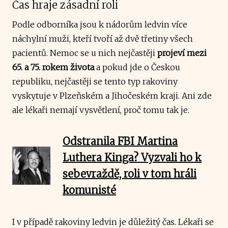
Čas hraje zásadní roli
Podle odborníka jsou k nádorům ledvin více
náchylní muži, kteří tvoří až dvě třetiny všech
pacientů. Nemoc se u nich nejčastěji
projeví mezi
65. a 75. rokem života
a pokud jde o Českou
republiku, nejčastěji se tento typ rakoviny
vyskytuje v Plzeňském a Jihočeském kraji. Ani zde
ale lékaři nemají vysvětlení, proč tomu tak je.
Odstranila FBI Martina
Luthera Kinga? Vyzvali ho k
sebevraždě, roli v tom hráli
komunisté
I v případě rakoviny ledvin je důležitý čas. Lékaři se