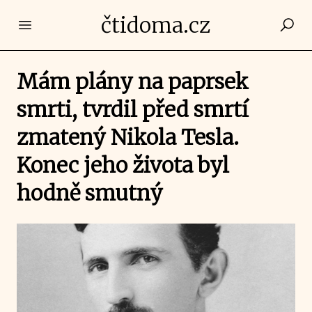
čtidoma.cz
Open main menu
Mám plány na paprsek
smrti, tvrdil před smrtí
zmatený Nikola Tesla.
Konec jeho života byl
hodně smutný