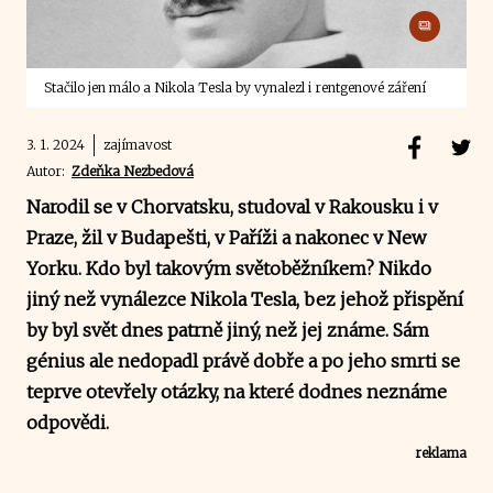
Stačilo jen málo a Nikola Tesla by vynalezl i rentgenové záření
3. 1. 2024
zajímavost
Autor:
Zdeňka Nezbedová
Narodil se v Chorvatsku, studoval v Rakousku i v
Praze, žil v Budapešti, v Paříži a nakonec v New
Yorku. Kdo byl takovým světoběžníkem? Nikdo
jiný než vynálezce Nikola Tesla, bez jehož přispění
by byl svět dnes patrně jiný, než jej známe. Sám
génius ale nedopadl právě dobře a po jeho smrti se
teprve otevřely otázky, na které dodnes neznáme
odpovědi.
reklama