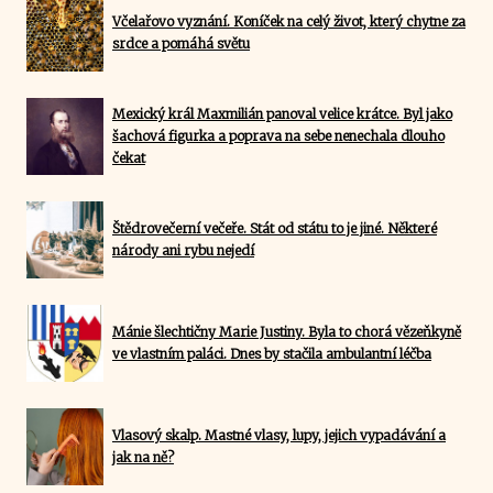
Včelařovo vyznání. Koníček na celý život, který chytne za
srdce a pomáhá světu
Mexický král Maxmilián panoval velice krátce. Byl jako
šachová figurka a poprava na sebe nenechala dlouho
čekat
Štědrovečerní večeře. Stát od státu to je jiné. Některé
národy ani rybu nejedí
Mánie šlechtičny Marie Justiny. Byla to chorá vězeňkyně
ve vlastním paláci. Dnes by stačila ambulantní léčba
Vlasový skalp. Mastné vlasy, lupy, jejich vypadávání a
jak na ně?