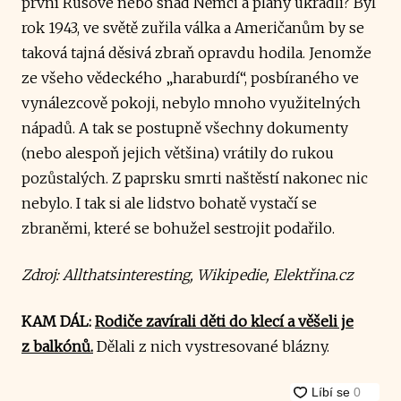
první Rusové nebo snad Němci a plány ukradli? Byl
rok 1943, ve světě zuřila válka a Američanům by se
taková tajná děsivá zbraň opravdu hodila. Jenomže
ze všeho vědeckého „haraburdí“, posbíraného ve
vynálezcově pokoji, nebylo mnoho využitelných
nápadů. A tak se postupně všechny dokumenty
(nebo alespoň jejich většina) vrátily do rukou
pozůstalých. Z paprsku smrti naštěstí nakonec nic
nebylo. I tak si ale lidstvo bohatě vystačí se
zbraněmi, které se bohužel sestrojit podařilo.
Zdroj: Allthatsinteresting, Wikipedie, Elektřina.cz
KAM DÁL:
Rodiče zavírali děti do klecí a věšeli je
z balkónů.
Dělali z nich vystresované blázny.