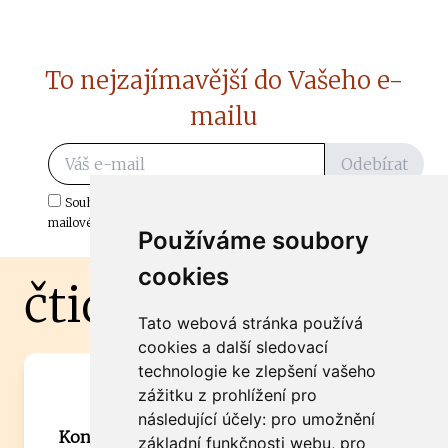
To nejzajímavější do Vašeho e-
mailu
Odebírat
Souhlasím s odběrem důležitých zpráv ze ČtiDoma.cz do mé e-
mailové schránky.
Používáme soubory
cookies
čtidoma.cz
Tato webová stránka používá
cookies a další sledovací
technologie ke zlepšení vašeho
Máte zajímavou informaci? Chcete
zážitku z prohlížení pro
spolupracovat?
následující účely:
pro umožnění
Kontaktujte šéfredaktora Martina Chalupu:
základní funkčnosti webu
,
pro