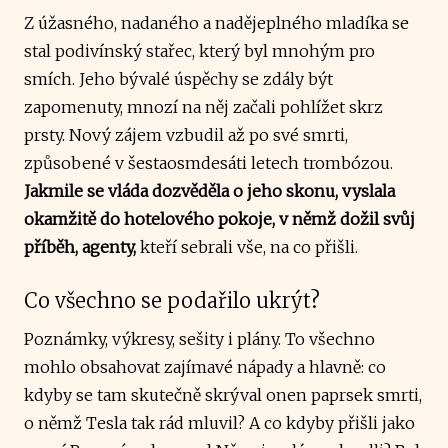
Z úžasného, nadaného a nadějeplného mladíka se
stal podivínský stařec, který byl mnohým pro
smích. Jeho bývalé úspěchy se zdály být
zapomenuty, mnozí na něj začali pohlížet skrz
prsty. Nový zájem vzbudil až po své smrti,
způsobené v šestaosmdesáti letech trombózou.
Jakmile se vláda dozvěděla o jeho skonu, vyslala
okamžitě do hotelového pokoje, v němž dožil svůj
příběh, agenty,
kteří sebrali vše, na co přišli.
Co všechno se podařilo ukrýt?
Poznámky, výkresy, sešity i plány. To všechno
mohlo obsahovat zajímavé nápady a hlavně: co
kdyby se tam skutečně skrýval onen paprsek smrti,
o němž Tesla tak rád mluvil? A co kdyby přišli jako