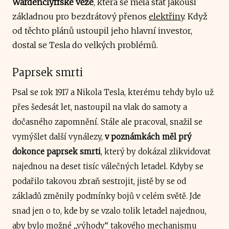
Wardenclyffské věže
, která se měla stát jakousi
základnou pro bezdrátový přenos
elektřiny
. Když
od těchto plánů ustoupil jeho hlavní investor,
dostal se Tesla do velkých problémů.
Paprsek smrti
Psal se rok 1917 a Nikola Tesla, kterému tehdy bylo už
přes šedesát let, nastoupil na vlak do samoty a
dočasného zapomnění. Stále ale pracoval, snažil se
vymýšlet další vynálezy,
v poznámkách měl prý
dokonce paprsek smrti
, který by dokázal zlikvidovat
najednou na deset tisíc válečných letadel. Kdyby se
podařilo takovou zbraň sestrojit, jistě by se od
základů změnily podmínky bojů v celém světě. Jde
snad jen o to, kde by se vzalo tolik letadel najednou,
aby bylo možné „výhody“ takového mechanismu