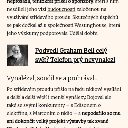
neprosadil, tentokrát přišel o sponzory,
kteří s ním
nesdíleli jeho vizi
budoucnosti
založenou na
využívání střídavého proudu. Skutečných úspěchů
se pak dočkal až u společnosti Westinghouse, která
jeho výzkumy podporovala. Udělal dobře.
Podvedl Graham Bell celý
svět? Telefon prý nevynalezl
Vynalézal, soudil se a prohrával...
Po střídavém proudu přišlo na řadu rádiové vysílání
a další a další větší i menší vynálezy. Bojoval ale
také se svými konkurenty – s Edisonem o
elektřinu, s Marconim o rádio – a
nepodařilo se mu
ani dokončit velký projekt výstavby tak zvané