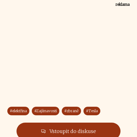
reklama
#elektřina
#Zajímavosti
#zbraně
#Tesla
Vstoupit do diskuse