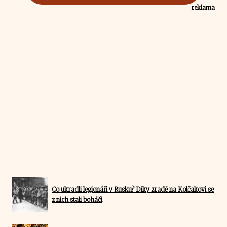
reklama
Co ukradli legionáři v Rusku? Díky zradě na Kolčakovi se
z nich stali boháči