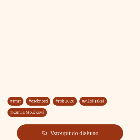
#smrt
#osobnosti
#rok 2020
#Miloš Jakeš
#Kamila Moučková
Vstoupit do diskuse