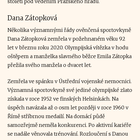
století pod vedením Pražského hradu.
Dana Zátopková
Několika významnými řády ověnčená sportovkyně
Dana Zátopková zemřela v požehnaném věku 92
let v březnu roku 2020. Olympijská vítězka v hodu
oštěpem a manželka slavného běžce Emila Zátopka
přežila svého manžela o dvacet let.
Zemřela ve spánku v Ústřední vojenské nemocnici.
Významná sportovkyně své jediné olympijské zlato
získala v roce 1952 ve finských Helsinkách. Na
úspěch navázala až o osm let později v roce 1960 v
Římě stříbrnou medailí. Na domácí půdě
samozřejmě neměla konkurenci. Po aktivní kariéře
se nadále věnovala trénování. Rozloučení s Danou