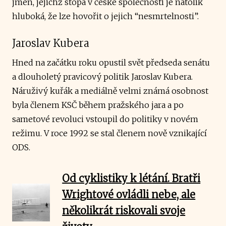
jmen, jejichž stopa v české společnosti je natolik
hluboká, že lze hovořit o jejich “nesmrtelnosti”.
Jaroslav Kubera
Hned na začátku roku opustil svět předseda senátu
a dlouholetý pravicový politik Jaroslav Kubera.
Náruživý kuřák a mediálně velmi známá osobnost
byla členem KSČ během pražského jara a po
sametové revoluci vstoupil do politiky v novém
režimu. V roce 1992 se stal členem nově vznikající
ODS.
Od cyklistiky k létání. Bratři
Wrightové ovládli nebe, ale
několikrát riskovali svoje