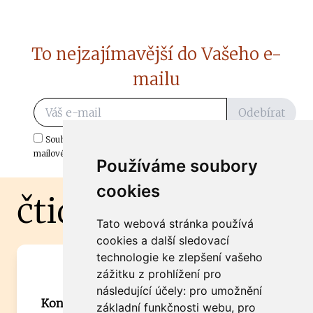
To nejzajímavější do Vašeho e-
mailu
Odebírat
Souhlasím s odběrem důležitých zpráv ze ČtiDoma.cz do mé e-
mailové schránky.
Používáme soubory
cookies
čtidoma.cz
Tato webová stránka používá
cookies a další sledovací
technologie ke zlepšení vašeho
Máte zajímavou informaci? Chcete
zážitku z prohlížení pro
spolupracovat?
následující účely:
pro umožnění
Kontaktujte šéfredaktora Martina Chalupu:
základní funkčnosti webu
,
pro