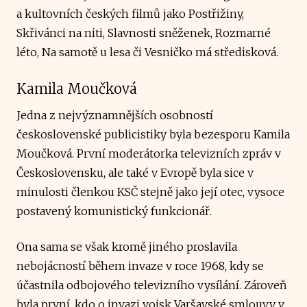
a kultovních českých filmů jako Postřižiny,
Skřivánci na niti, Slavnosti sněženek, Rozmarné
léto, Na samotě u lesa či Vesničko má středisková.
Kamila Moučková
Jedna z nejvýznamnějších osobností
československé publicistiky byla bezesporu Kamila
Moučková. První moderátorka televizních zpráv v
Československu, ale také v Evropě byla sice v
minulosti členkou KSČ stejně jako její otec, vysoce
postavený komunistický funkcionář.
Ona sama se však kromě jiného proslavila
nebojácností během invaze v roce 1968, kdy se
účastnila odbojového televizního vysílání. Zároveň
byla první, kdo o invazi vojsk Varšavské smlouvy v