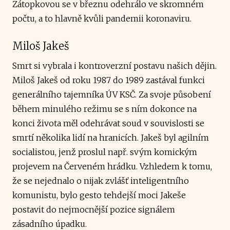
Zátopkovou se v březnu odehrálo ve skromném
počtu, a to hlavně kvůli pandemii koronaviru.
Miloš Jakeš
Smrt si vybrala i kontroverzní postavu našich dějin.
Miloš Jakeš od roku 1987 do 1989 zastával funkci
generálního tajemníka ÚV KSČ. Za svoje působení
během minulého režimu se s ním dokonce na
konci života měl odehrávat soud v souvislosti se
smrtí několika lidí na hranicích. Jakeš byl agilním
socialistou, jenž proslul např. svým komickým
projevem na Červeném hrádku. Vzhledem k tomu,
že se nejednalo o nijak zvlášť inteligentního
komunistu, bylo gesto tehdejší moci Jakeše
postavit do nejmocnější pozice signálem
zásadního úpadku.