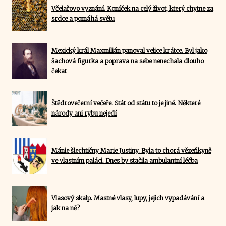
Včelařovo vyznání. Koníček na celý život, který chytne za
srdce a pomáhá světu
Mexický král Maxmilián panoval velice krátce. Byl jako
šachová figurka a poprava na sebe nenechala dlouho
čekat
Štědrovečerní večeře. Stát od státu to je jiné. Některé
národy ani rybu nejedí
Mánie šlechtičny Marie Justiny. Byla to chorá vězeňkyně
ve vlastním paláci. Dnes by stačila ambulantní léčba
Vlasový skalp. Mastné vlasy, lupy, jejich vypadávání a
jak na ně?