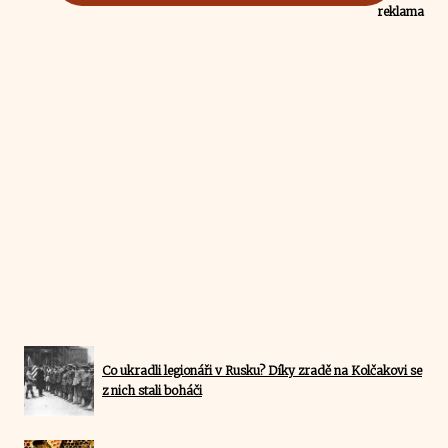
reklama
Co ukradli legionáři v Rusku? Díky zradě na Kolčakovi se
z nich stali boháči