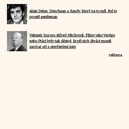
Alain Delon. Donchuan a dandy, který na to měl. Byl to
prostě gentleman
Velmistr hororu Alfred Hitchcock. Filmy jako Vertigo
nebo Ptáci byly tak děsivé, že při nich diváci museli
zavírat oči s otevřenými ústy
reklama