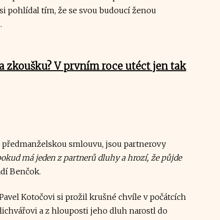
si pohlídal tím, že se svou budoucí ženou
.
a zkoušku? V prvním roce utéct jen tak
t předmanželskou smlouvu, jsou partnerovy
okud má jeden z partnerů dluhy a hrozí, že půjde
vádí Benčok.
Pavel Kotočovi si prožil krušné chvíle v počátcích
 lichvářovi a z hlouposti jeho dluh narostl do