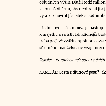
obludných výšin. Dlužil totiž
milion
jakousi šaškárnu, aby neohrozil ji a j
vyznal a navrhl jí sňatek s podmín
Předmanželská smlouva je nástrojem,
k majetku a zajistit tak klidnější b
třeba pečlivě zvážit a spolupracovat
šťastného manželství je vzájemný re
Zdroje: autorský článek spolu s další
KAM DÁL:
Cesta z dluhové pasti?
Jak