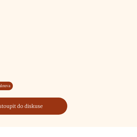
mlouva
stoupit do diskuse