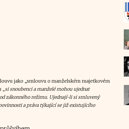
mlouvu jako „smlouvu o manželském majetkovém
ku
„si snoubenci a manželé mohou ujednat
d zákonného režimu. Ujednají-li si smluvený
vinnosti a práva týkající se již existujícího
 průšvihem