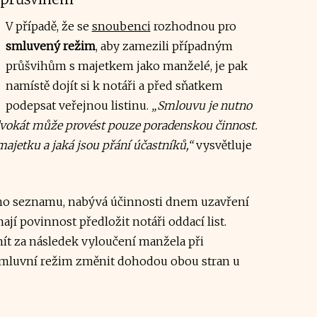
V případě, že se
snoubenci
rozhodnou pro
smluvený režim
, aby zamezili případným
průšvihům s majetkem jako manželé, je pak
namístě dojít si k notáři a před sňatkem
podepsat veřejnou listinu.
„Smlouvu je nutno
dvokát může provést pouze poradenskou činnost.
majetku a jaká jsou přání účastníků,“
vysvětluje
ného seznamu, nabývá účinnosti dnem uzavření
í povinnost předložit notáři oddací list.
mít za následek vyloučení manžela při
smluvní režim změnit dohodou obou stran u