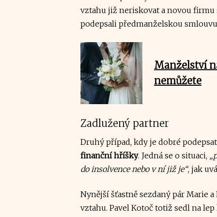
vztahu již neriskovat a novou firmu 
podepsali předmanželskou smlouvu
Manželství n
nemůžete
Zadlužený partner
Druhý případ, kdy je dobré podepsa
finanční hříšky
. Jedná se o situaci,
„p
do insolvence nebo v ní již je“
, jak u
Nynější šťastně sezdaný pár Marie a 
vztahu. Pavel Kotoč totiž sedl na lep