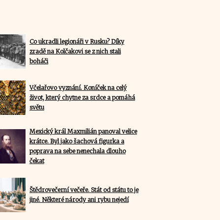
Co ukradli legionáři v Rusku? Díky
zradě na Kolčakovi se z nich stali
boháči
Včelařovo vyznání. Koníček na celý
život, který chytne za srdce a pomáhá
světu
Mexický král Maxmilián panoval velice
krátce. Byl jako šachová figurka a
poprava na sebe nenechala dlouho
čekat
Štědrovečerní večeře. Stát od státu to je
jiné. Některé národy ani rybu nejedí