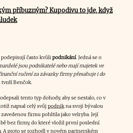
zkým příbuzným? Kupodivu to jde, když
aludek
podepisují často kvůli
podnikání
. Jedná se o
manželé jsou podnikatelé nebo mají majetek ve
 finanční ručení za závazky firmy přesahuje i do
k tvrdí Benčok.
odepsali tento typ dohody, aby se nestalo, co v
otiž napsal celý svůj
podnik
na svoji bývalou
avedenou firmu pohltila jako velryba. Její
bě bez firmy, do které vložil první poslední.
a. A proto se rozhodl v novém partnerském