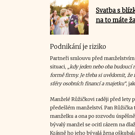
Svatba s blí
na to máte ž
Podnikání je riziko
Partneři smlouvu před manželstvím 
situaci,
„kdy jeden nebo oba budoucí 
formě firmy. Je třeba si uvědomit, že
sféry osobních financí a majetku“
, ja
Manželé Růžičkovi raději před lety p
předešlém manželství. Pan Růžička t
manželku a ona po rozvodu úspěšně z
bývalý manžel se ocitl rázem na dlaž
Krásně ho jeho bývalá žena oškubal