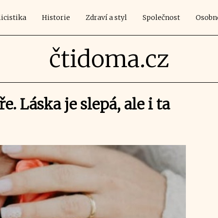
icistika
Historie
Zdraví a styl
Společnost
Osobn
čtidoma.cz
e. Láska je slepá, ale i ta