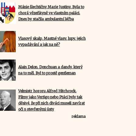
Mánie šlechtičny Marie Justiny. Byla to
chorá vězeňkyně ve vlastním paláci.
Dnes by stačila ambulantní léčba
Vlasový skalp. Mastné vlasy, lupy, jejich
vypadávání a jak na ně?
Alain Delon. Donchuan a dandy, který
na to měl. Byl to prostě gentleman
Velmistr hororu Alfred Hitchcock.
Filmy jako Vertigo nebo Ptáci byly tak
děsivé, že při nich diváci museli zavírat
oči s otevřenými ústy
reklama