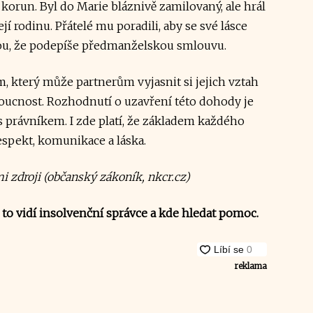
korun. Byl do Marie bláznivě zamilovaný, ale hrál
ejí rodinu. Přátelé mu poradili, aby se své lásce
kou, že podepíše předmanželskou smlouvu.
 který může partnerům vyjasnit si jejich vztah
udoucnost. Rozhodnutí o uzavření této dohody je
 s právníkem. I zde platí, že základem každého
spekt, komunikace a láska.
mi zdroji (občanský zákoník, nkcr.cz)
 to vidí insolvenční správce a kde hledat pomoc.
reklama