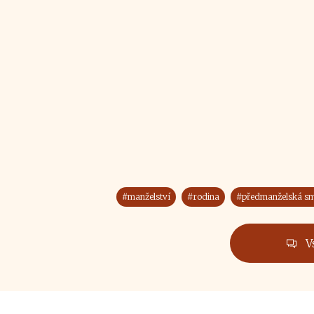
#manželství
#rodina
#předmanželská s
V