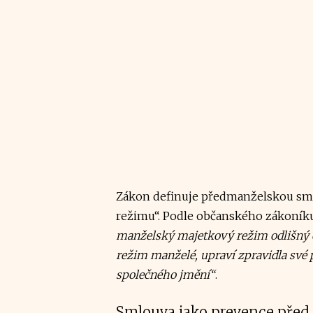
Zákon definuje předmanželskou s
režimu“. Podle občanského zákoní
manželský majetkový režim odlišný o
režim manželé, upraví zpravidla své po
společného jmění“
.
Smlouva jako prevence před