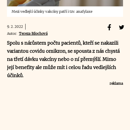
Mezi vedlejší účinky vakcíny patří i tzv. anafylaxe
9. 2. 2022
Autor:
Tereza Bžochová
Spolu s nárůstem počtu pacientů, kteří se nakazili
variantou covidu omikron, se spousta z nás chystá
na třetí dávku vakcíny nebo o ní přemýšlí. Mimo
její benefity ale může mít i celou řadu vedlejších
účinků.
reklama