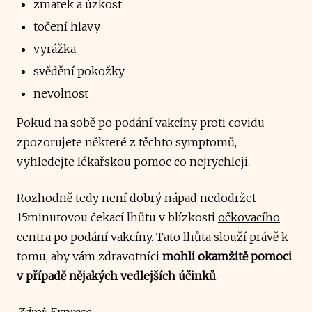
zmatek a úzkost
točení hlavy
vyrážka
svědění pokožky
nevolnost
Pokud na sobě po podání vakcíny proti covidu
zpozorujete některé z těchto symptomů,
vyhledejte lékařskou pomoc co nejrychleji.
Rozhodně tedy není dobrý nápad nedodržet
15minutovou čekací lhůtu v blízkosti
očkovacího
centra po podání vakcíny. Tato lhůta slouží právě k
tomu, aby vám zdravotníci
mohli okamžitě pomoci
v případě nějakých vedlejších účinků
.
Zdroj:
Express