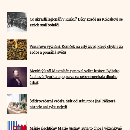
Co ukradli legionáři v Rusku? Díky zradě na Kolčakovi se
z nich stali boháči
Včelařovo vyznání. Koníček na celý život, který chytne za
srdce a pomáhá světu
Mexický král Maxmilián panoval velice krátce. Byl jako
šachová figurka a poprava na sebe nenechala dlouho
čekat
Štědrovečerní večeře. Stát od státu to je jiné. Některé
národy ani rybu nejedí
Mánie šlechtičny Marie Justiny. Byla to chorá vězeňkyně