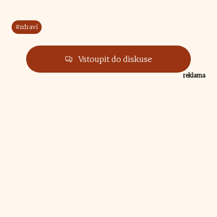
#zdraví
Vstoupit do diskuse
reklama