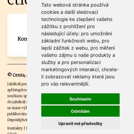
Tato webová stránka používá
cookies a další sledovací
technologie ke zlepšení vašeho
Máte zajímavou informaci? Chcete
zážitku z prohlížení pro
spolupracovat?
následující účely:
pro umožnění
Kontaktujte šéfredaktora Martina Chalupu:
základní funkčnosti webu
,
pro
chalupa@ctidoma.cz
lepší zážitek z webu
,
pro měření
vašeho zájmu o naše produkty a
služby a pro personalizaci
marketingových interakcí
,
chcete-
© Centa, a.s.
li zobrazovat reklamy které jsou
pro vás relevantnější
.
Jakékoli použití obsahu včetně převzetí, šíření či dalšího užití a
zpřístupňování textových či obrazových materiálů bez písemného
souhlasu společnosti Centa,a.s. je zakázáno. Čtenář svým přihlášením
Souhlasím
do jakékoli soutěže na našem webu dává souhlas s tím, že v případě, že
se stane výhercem této soutěže, může být jeho jméno na webu
Odmítám
publikováno. Centa, a.s. využívala licenci ČTK a využívá fotografie z
Depositphotos
.
Upravit mé předvolby
Kontakty
|
Etický kodex
|
Spravovat souhlas s nastavením osobních