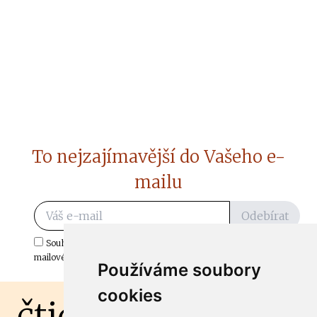
To nejzajímavější do Vašeho e-
mailu
Odebírat
Souhlasím s odběrem důležitých zpráv ze ČtiDoma.cz do mé e-
mailové schránky.
Používáme soubory
cookies
čtidoma.cz