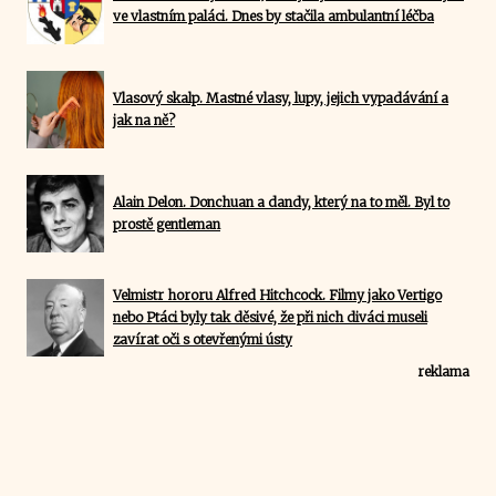
ve vlastním paláci. Dnes by stačila ambulantní léčba
Vlasový skalp. Mastné vlasy, lupy, jejich vypadávání a
jak na ně?
Alain Delon. Donchuan a dandy, který na to měl. Byl to
prostě gentleman
Velmistr hororu Alfred Hitchcock. Filmy jako Vertigo
nebo Ptáci byly tak děsivé, že při nich diváci museli
zavírat oči s otevřenými ústy
reklama