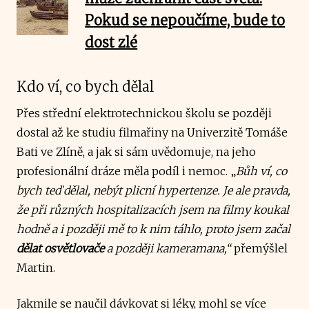
Pokud se nepoučíme, bude to
dost zlé
Kdo ví, co bych dělal
Přes střední elektrotechnickou školu se později
dostal až ke studiu filmařiny na Univerzitě Tomáše
Bati ve Zlíně, a jak si sám uvědomuje, na jeho
profesionální dráze měla podíl i nemoc. „
Bůh ví, co
bych teď dělal, nebýt plicní hypertenze. Je ale pravda,
že při různých hospitalizacích jsem na filmy koukal
hodně a i později mě to k nim táhlo, proto jsem začal
dělat osvětlovače
a později kameramana,“
přemýšlel
Martin.
Jakmile se naučil dávkovat si léky, mohl se více