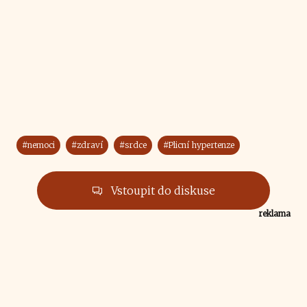
#nemoci
#zdraví
#srdce
#Plicní hypertenze
Vstoupit do diskuse
reklama