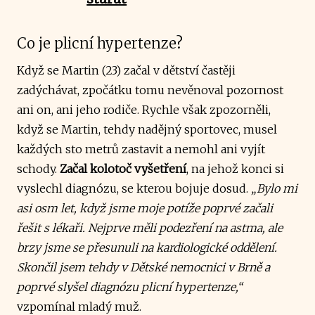
Co je plicní hypertenze?
Když se Martin (23) začal v dětství častěji
zadýchávat, zpočátku tomu nevěnoval pozornost
ani on, ani jeho rodiče. Rychle však zpozorněli,
když se Martin, tehdy nadějný sportovec, musel
každých sto metrů zastavit a nemohl ani vyjít
schody.
Začal kolotoč vyšetření
, na jehož konci si
vyslechl diagnózu, se kterou bojuje dosud.
„Bylo mi
asi osm let, když jsme moje potíže poprvé začali
řešit s lékaři. Nejprve měli podezření na astma, ale
brzy jsme se přesunuli na kardiologické oddělení.
Skončil jsem tehdy v Dětské nemocnici v Brně a
poprvé slyšel diagnózu plicní hypertenze,“
vzpomínal mladý muž.