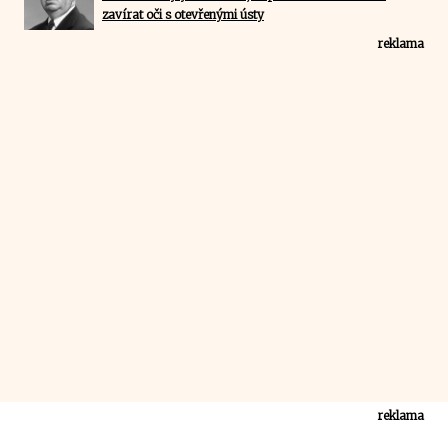
zavírat oči s otevřenými ústy
reklama
reklama