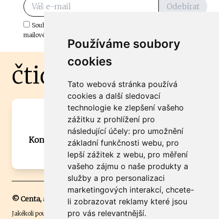
Odebírat
Souhlasím s odběrem důležitých zpráv ze ČtiDoma.cz do mé e-
mailové schránky.
Používáme soubory
cookies
čtidoma.cz
Tato webová stránka používá
cookies a další sledovací
technologie ke zlepšení vašeho
Máte zajímavou informaci? Chcete
zážitku z prohlížení pro
spolupracovat?
následující účely:
pro umožnění
Kontaktujte šéfredaktora Martina Chalupu:
základní funkčnosti webu
,
pro
chalupa@ctidoma.cz
lepší zážitek z webu
,
pro měření
vašeho zájmu o naše produkty a
služby a pro personalizaci
marketingových interakcí
,
chcete-
© Centa, a.s.
li zobrazovat reklamy které jsou
pro vás relevantnější
.
Jakékoli použití obsahu včetně převzetí, šíření či dalšího užití a