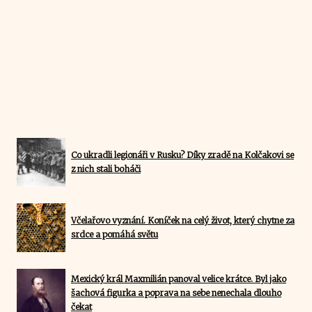
Co ukradli legionáři v Rusku? Díky zradě na Kolčakovi se
z nich stali boháči
Včelařovo vyznání. Koníček na celý život, který chytne za
srdce a pomáhá světu
Mexický král Maxmilián panoval velice krátce. Byl jako
šachová figurka a poprava na sebe nenechala dlouho
čekat