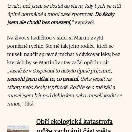
trvalo, než jsem se dostal do stavu, kdy bych se cítil
úplně normálně a mohl zase sportovat.
Do školy
jsem ale chodil bez omezení,
“
vyprávěl.
Na život s hadičkou v srdci si Martin zvykl
poměrně rychle. Stejně tak jeho rodiče, kteří se
museli naučit správně míchat a dávkovat léky, bez
kterých by se Martinův stav začal opět horšit.
„Jasně že v dospívání to nebylo úplně příjemné,
nemohl jsem dělat to, co ostatní
, třeba jezdit na
tábory nebo školy v přírodě. Rodiče se o mě báli a
musel jsem být pod dohledem nebo museli jezdit se
mnou,“
říká.
Obří ekologická katastrofa
může zachránit část světa.