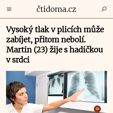
čtidoma.cz
Open main menu
Vysoký tlak v plicích může
zabíjet, přitom nebolí.
Martin (23) žije s hadičkou
v srdci