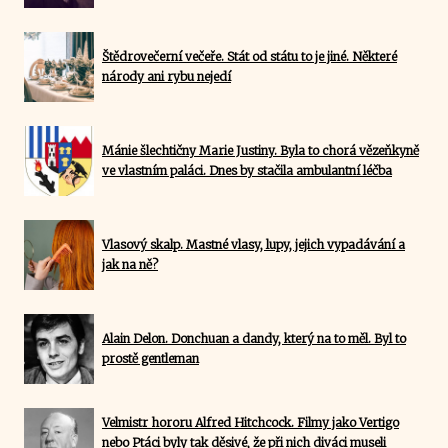
Štědrovečerní večeře. Stát od státu to je jiné. Některé
národy ani rybu nejedí
Mánie šlechtičny Marie Justiny. Byla to chorá vězeňkyně
ve vlastním paláci. Dnes by stačila ambulantní léčba
Vlasový skalp. Mastné vlasy, lupy, jejich vypadávání a
jak na ně?
Alain Delon. Donchuan a dandy, který na to měl. Byl to
prostě gentleman
Velmistr hororu Alfred Hitchcock. Filmy jako Vertigo
nebo Ptáci byly tak děsivé, že při nich diváci museli