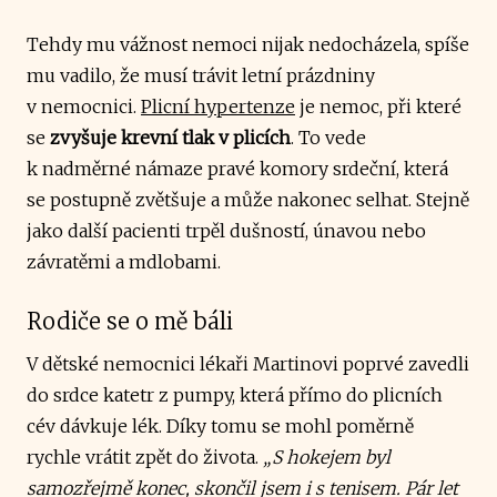
Tehdy mu vážnost nemoci nijak nedocházela, spíše
mu vadilo, že musí trávit letní prázdniny
v nemocnici.
Plicní hypertenze
je nemoc, při které
se
zvyšuje krevní tlak v plicích
. To vede
k nadměrné námaze pravé komory srdeční, která
se postupně zvětšuje a může nakonec selhat. Stejně
jako další pacienti trpěl dušností, únavou nebo
závratěmi a mdlobami.
Rodiče se o mě báli
V dětské nemocnici lékaři Martinovi poprvé zavedli
do srdce katetr z pumpy, která přímo do plicních
cév dávkuje lék. Díky tomu se mohl poměrně
rychle vrátit zpět do života.
„S hokejem byl
samozřejmě konec, skončil jsem i s tenisem. Pár let