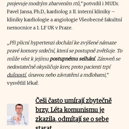
projevuje modrým zbarvením rtů,“
potvrdil i MUDr.
Pavel Jansa, Ph.D., kardiolog z II. interní kliniky –
kliniky kardiologie a angiologie Všeobecné fakultní
nemocnice a 1. LF UK v Praze.
„Při plicní hypertenzi dochází ke zvýšené námaze
pravé komory srdeční, která se postupně zvětšuje. To
může vést k jejímu
postupnému selhání
. Zároveň se
nedostatečně okysličuje krev, proto pacienti trpí
dušností
, únavou nebo závratěmi a mdlobami,“
vysvětlil lékař.
Češi často umírají zbytečně
brzy. Léta komunismu je
zkazila, odmítají se o sebe
starat