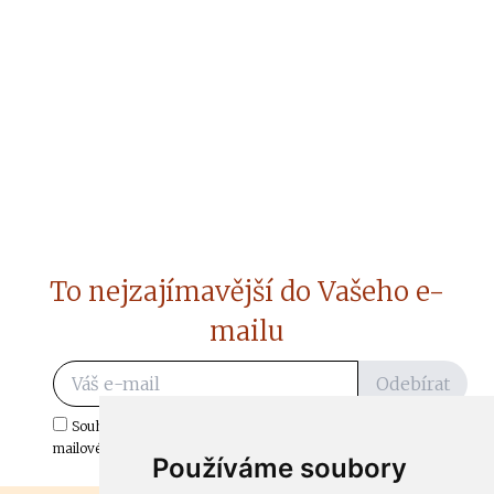
To nejzajímavější do Vašeho e-
mailu
Odebírat
Souhlasím s odběrem důležitých zpráv ze ČtiDoma.cz do mé e-
mailové schránky.
Používáme soubory