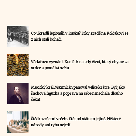
Co ukradli legionáři v Rusku? Díky zradě na Kolčakovi se
z nich stali boháči
Včelařovo vyznání. Koníček na celý život, který chytne za
srdce a pomáhá světu
Mexický král Maxmilián panoval velice krátce. Byl jako
šachová figurka a poprava na sebe nenechala dlouho
čekat
Štědrovečerní večeře. Stát od státu to je jiné. Některé
národy ani rybu nejedí