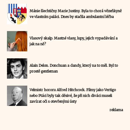
Mánie šlechtičny Marie Justiny. Byla to chorá vězeňkyně
ve vlastním paláci. Dnes by stačila ambulantní léčba
Vlasový skalp. Mastné vlasy, lupy, jejich vypadávání a
jak na ně?
Alain Delon. Donchuan a dandy, který na to měl. Byl to
prostě gentleman
Velmistr hororu Alfred Hitchcock. Filmy jako Vertigo
nebo Ptáci byly tak děsivé, že při nich diváci museli
zavírat oči s otevřenými ústy
reklama