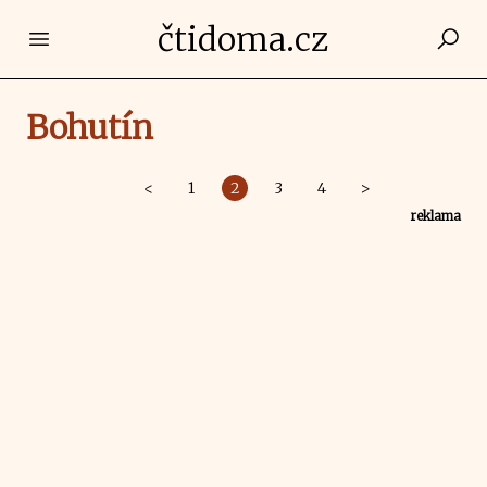
čtidoma.cz
Open main menu
Bohutín
<
1
2
3
4
>
reklama