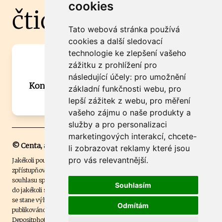
cookies
čtidoma.cz
Tato webová stránka používá
cookies a další sledovací
technologie ke zlepšení vašeho
Máte zajímavou informaci? Chcete
zážitku z prohlížení pro
spolupracovat?
následující účely:
pro umožnění
Kontaktujte šéfredaktora Martina Chalupu:
základní funkčnosti webu
,
pro
chalupa@ctidoma.cz
lepší zážitek z webu
,
pro měření
vašeho zájmu o naše produkty a
služby a pro personalizaci
marketingových interakcí
,
chcete-
© Centa, a.s.
li zobrazovat reklamy které jsou
pro vás relevantnější
.
Jakékoli použití obsahu včetně převzetí, šíření či dalšího užití a
zpřístupňování textových či obrazových materiálů bez písemného
souhlasu společnosti Centa,a.s. je zakázáno. Čtenář svým přihlášením
Souhlasím
do jakékoli soutěže na našem webu dává souhlas s tím, že v případě, že
se stane výhercem této soutěže, může být jeho jméno na webu
Odmítám
publikováno. Centa, a.s. využívala licenci ČTK a využívá fotografie z
Depositphotos
.