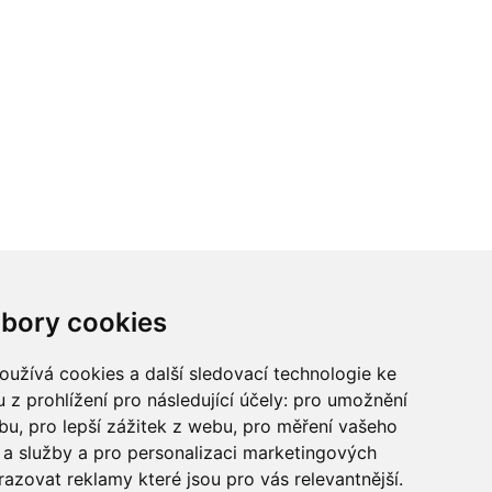
ci? Chcete spolupracovat?
bory cookies
tina Chalupu:
chalupa@ctidoma.cz
užívá cookies a další sledovací technologie ke
 z prohlížení pro následující účely:
pro umožnění
ebu
,
pro lepší zážitek z webu
,
pro měření vašeho
a služby a pro personalizaci marketingových
razovat reklamy které jsou pro vás relevantnější
.