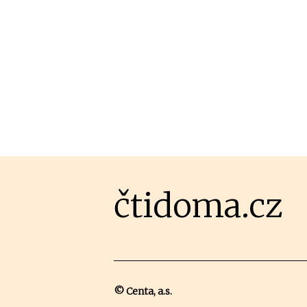
čtidoma.cz
© Centa, a.s.