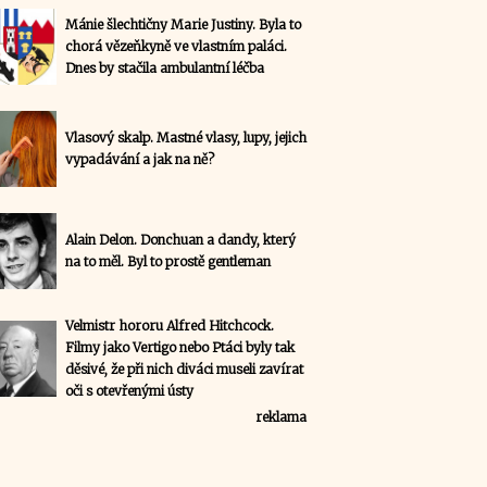
Mánie šlechtičny Marie Justiny. Byla to
chorá vězeňkyně ve vlastním paláci.
Dnes by stačila ambulantní léčba
Vlasový skalp. Mastné vlasy, lupy, jejich
vypadávání a jak na ně?
Alain Delon. Donchuan a dandy, který
na to měl. Byl to prostě gentleman
Velmistr hororu Alfred Hitchcock.
Filmy jako Vertigo nebo Ptáci byly tak
děsivé, že při nich diváci museli zavírat
oči s otevřenými ústy
reklama