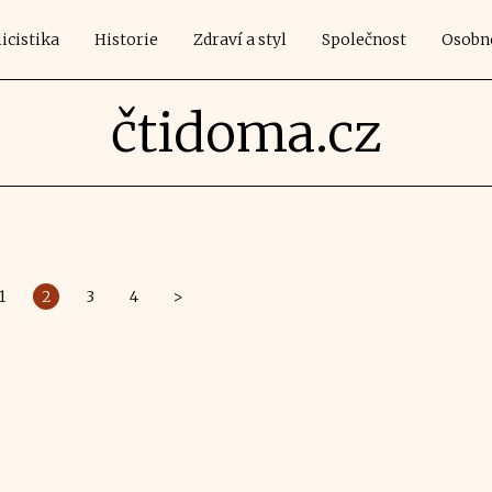
icistika
Historie
Zdraví a styl
Společnost
Osobn
čtidoma.cz
1
2
3
4
>