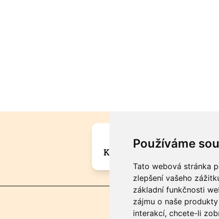
Máte zajímavou informa
Používáme sou
Kontaktujte šéfredaktora Mar
Tato webová stránka po
zlepšení vašeho zážitku
základní funkčnosti w
zájmu o naše produkty 
interakcí
,
chcete-li zob