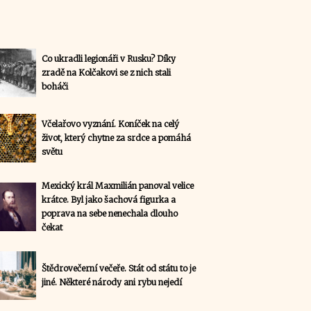
Co ukradli legionáři v Rusku? Díky
zradě na Kolčakovi se z nich stali
boháči
Včelařovo vyznání. Koníček na celý
život, který chytne za srdce a pomáhá
světu
Mexický král Maxmilián panoval velice
krátce. Byl jako šachová figurka a
poprava na sebe nenechala dlouho
čekat
Štědrovečerní večeře. Stát od státu to je
jiné. Některé národy ani rybu nejedí