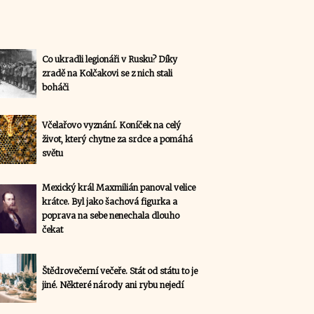
Co ukradli legionáři v Rusku? Díky
zradě na Kolčakovi se z nich stali
boháči
Včelařovo vyznání. Koníček na celý
život, který chytne za srdce a pomáhá
světu
Mexický král Maxmilián panoval velice
krátce. Byl jako šachová figurka a
poprava na sebe nenechala dlouho
čekat
Štědrovečerní večeře. Stát od státu to je
jiné. Některé národy ani rybu nejedí