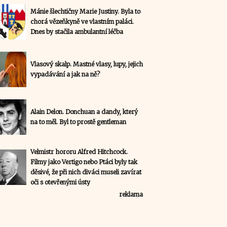
Mánie šlechtičny Marie Justiny. Byla to
chorá vězeňkyně ve vlastním paláci.
Dnes by stačila ambulantní léčba
Vlasový skalp. Mastné vlasy, lupy, jejich
vypadávání a jak na ně?
Alain Delon. Donchuan a dandy, který
na to měl. Byl to prostě gentleman
Velmistr hororu Alfred Hitchcock.
Filmy jako Vertigo nebo Ptáci byly tak
děsivé, že při nich diváci museli zavírat
oči s otevřenými ústy
reklama