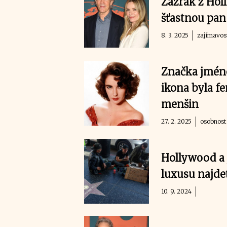
Zázrak z Holl
šťastnou pan
8. 3. 2025
zajímavos
Značka jmén
ikona byla fe
menšin
27. 2. 2025
osobnost
Hollywood a 
luxusu najd
10. 9. 2024