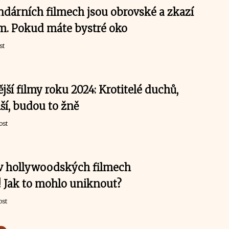
ndárních filmech jsou obrovské a zkazí
m. Pokud máte bystré oko
st
ší filmy roku 2024: Krotitelé duchů,
lší, budou to žně
ost
v hollywoodských filmech
 Jak to mohlo uniknout?
ost