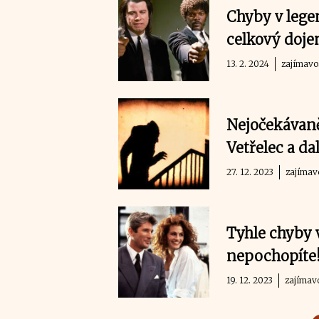
Chyby v lege
celkový doje
13. 2. 2024
zajímavo
Nejočekávaněj
Vetřelec a da
27. 12. 2023
zajímav
Tyhle chyby 
nepochopíte!
19. 12. 2023
zajímav