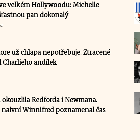
ve velkém Hollywoodu: Michelle
 šťastnou pan dokonalý
st
re už chlapa nepotřebuje. Ztracené
 Charlieho andílek
 okouzlila Redforda i Newmana.
ak naivní Winnifred poznamenal čas