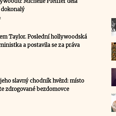
ywoodu: Michelle Pfeiffer dělá
 dokonalý
t
em Taylor. Poslední hollywoodská
ministka a postavila se za práva
jeho slavný chodník hvězd: místo
ete zdrogované bezdomovce