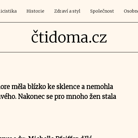
icistika
Historie
Zdraví a styl
Společnost
Osobn
čtidoma.cz
re měla blízko ke sklence a nemohla
ravého. Nakonec se pro mnoho žen stala