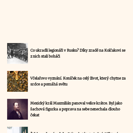
Co ukradli legionáři v Rusku? Díky zradě na Kolčakovi se
z nich stali boháči
Včelařovo vyznání. Koníček na celý život, který chytne za
srdce a pomáhá světu
Mexický král Maxmilián panoval velice krátce. Byl jako
šachová figurka a poprava na sebe nenechala dlouho
čekat