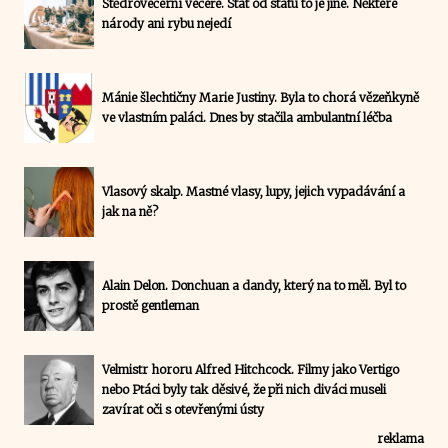
Štědrovečerní večeře. Stát od státu to je jiné. Některé
národy ani rybu nejedí
Mánie šlechtičny Marie Justiny. Byla to chorá vězeňkyně
ve vlastním paláci. Dnes by stačila ambulantní léčba
Vlasový skalp. Mastné vlasy, lupy, jejich vypadávání a
jak na ně?
Alain Delon. Donchuan a dandy, který na to měl. Byl to
prostě gentleman
Velmistr hororu Alfred Hitchcock. Filmy jako Vertigo
nebo Ptáci byly tak děsivé, že při nich diváci museli
zavírat oči s otevřenými ústy
reklama