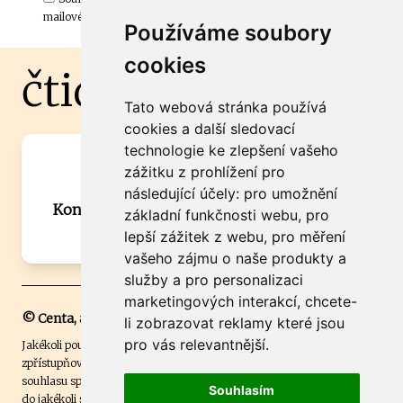
mailové schránky.
Používáme soubory
cookies
čtidoma.cz
Tato webová stránka používá
cookies a další sledovací
technologie ke zlepšení vašeho
Máte zajímavou informaci? Chcete
zážitku z prohlížení pro
spolupracovat?
následující účely:
pro umožnění
Kontaktujte šéfredaktora Martina Chalupu:
základní funkčnosti webu
,
pro
chalupa@ctidoma.cz
lepší zážitek z webu
,
pro měření
vašeho zájmu o naše produkty a
služby a pro personalizaci
marketingových interakcí
,
chcete-
© Centa, a.s.
li zobrazovat reklamy které jsou
pro vás relevantnější
.
Jakékoli použití obsahu včetně převzetí, šíření či dalšího užití a
zpřístupňování textových či obrazových materiálů bez písemného
souhlasu společnosti Centa,a.s. je zakázáno. Čtenář svým přihlášením
Souhlasím
do jakékoli soutěže na našem webu dává souhlas s tím, že v případě, že