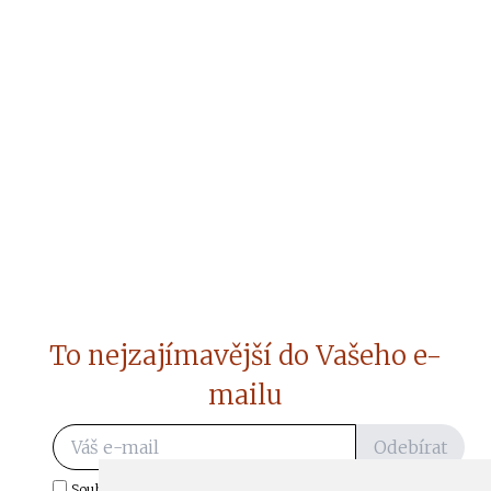
To nejzajímavější do Vašeho e-
mailu
Odebírat
Souhlasím s odběrem důležitých zpráv ze ČtiDoma.cz do mé e-