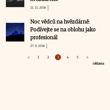
21. 11. 2016
Noc vědců na hvězdárně:
Podívejte se na oblohu jako
profesionál
27. 9. 2016
<
1
2
3
4
5
>
reklama