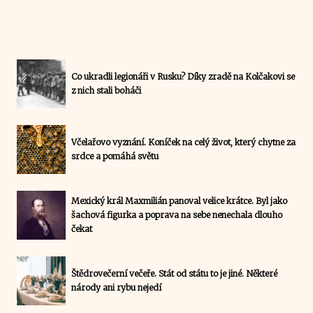
Co ukradli legionáři v Rusku? Díky zradě na Kolčakovi se
z nich stali boháči
Včelařovo vyznání. Koníček na celý život, který chytne za
srdce a pomáhá světu
Mexický král Maxmilián panoval velice krátce. Byl jako
šachová figurka a poprava na sebe nenechala dlouho
čekat
Štědrovečerní večeře. Stát od státu to je jiné. Některé
národy ani rybu nejedí