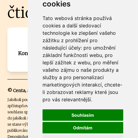
cookies
čtidoma.cz
Tato webová stránka používá
cookies a další sledovací
technologie ke zlepšení vašeho
Máte zajímavou informaci? Chcete
zážitku z prohlížení pro
spolupracovat?
následující účely:
pro umožnění
Kontaktujte šéfredaktora Martina Chalupu:
základní funkčnosti webu
,
pro
chalupa@ctidoma.cz
lepší zážitek z webu
,
pro měření
vašeho zájmu o naše produkty a
služby a pro personalizaci
marketingových interakcí
,
chcete-
© Centa, a.s.
li zobrazovat reklamy které jsou
pro vás relevantnější
.
Jakékoli použití obsahu včetně převzetí, šíření či dalšího užití a
zpřístupňování textových či obrazových materiálů bez písemného
souhlasu společnosti Centa,a.s. je zakázáno. Čtenář svým přihlášením
Souhlasím
do jakékoli soutěže na našem webu dává souhlas s tím, že v případě, že
se stane výhercem této soutěže, může být jeho jméno na webu
Odmítám
publikováno. Centa, a.s. využívala licenci ČTK a využívá fotografie z
Depositphotos
.