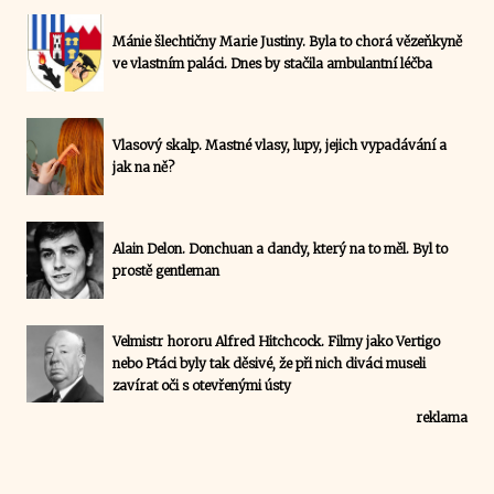
Mánie šlechtičny Marie Justiny. Byla to chorá vězeňkyně
ve vlastním paláci. Dnes by stačila ambulantní léčba
Vlasový skalp. Mastné vlasy, lupy, jejich vypadávání a
jak na ně?
Alain Delon. Donchuan a dandy, který na to měl. Byl to
prostě gentleman
Velmistr hororu Alfred Hitchcock. Filmy jako Vertigo
nebo Ptáci byly tak děsivé, že při nich diváci museli
zavírat oči s otevřenými ústy
reklama