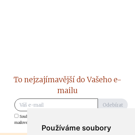
To nejzajímavější do Vašeho e-
mailu
Odebírat
Souhlasím s odběrem důležitých zpráv ze ČtiDoma.cz do mé e-
mailové schránky.
Používáme soubory