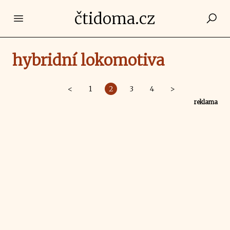
čtidoma.cz
Open main menu
hybridní lokomotiva
<
1
2
3
4
>
reklama