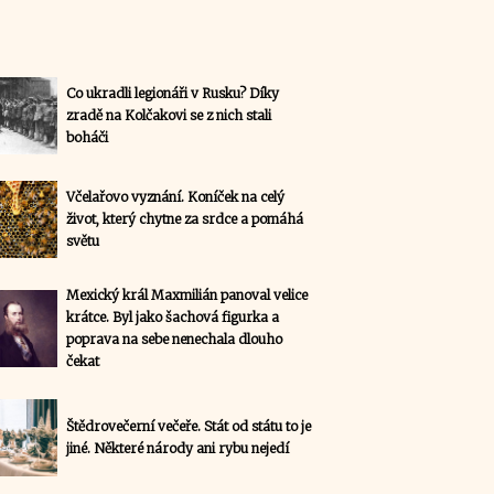
Co ukradli legionáři v Rusku? Díky
zradě na Kolčakovi se z nich stali
boháči
Včelařovo vyznání. Koníček na celý
život, který chytne za srdce a pomáhá
světu
Mexický král Maxmilián panoval velice
krátce. Byl jako šachová figurka a
poprava na sebe nenechala dlouho
čekat
Štědrovečerní večeře. Stát od státu to je
jiné. Některé národy ani rybu nejedí