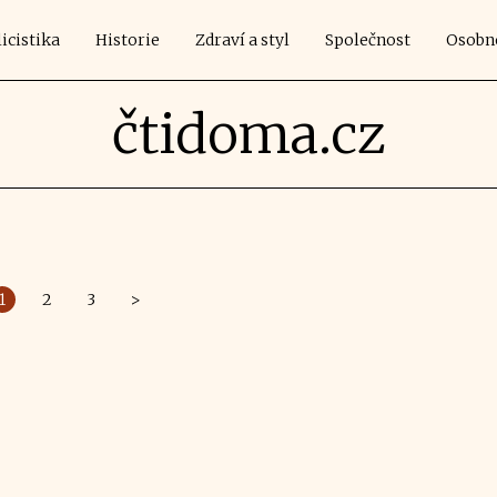
icistika
Historie
Zdraví a styl
Společnost
Osobn
čtidoma.cz
1
2
3
>