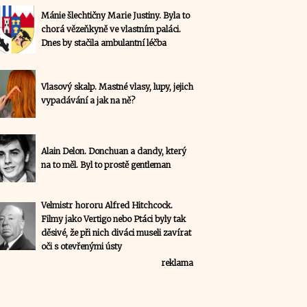
Mánie šlechtičny Marie Justiny. Byla to
chorá vězeňkyně ve vlastním paláci.
Dnes by stačila ambulantní léčba
Vlasový skalp. Mastné vlasy, lupy, jejich
vypadávání a jak na ně?
Alain Delon. Donchuan a dandy, který
na to měl. Byl to prostě gentleman
Velmistr hororu Alfred Hitchcock.
Filmy jako Vertigo nebo Ptáci byly tak
děsivé, že při nich diváci museli zavírat
oči s otevřenými ústy
reklama