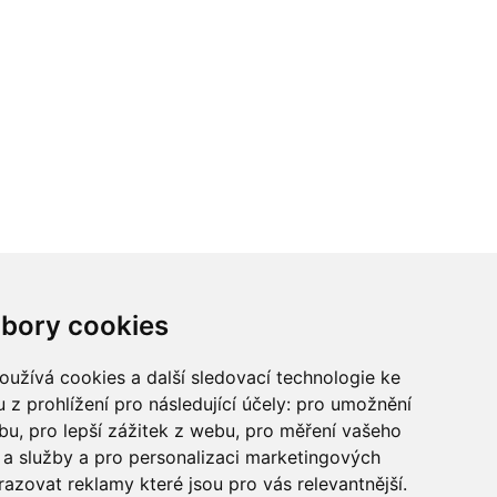
ci? Chcete spolupracovat?
bory cookies
tina Chalupu:
chalupa@ctidoma.cz
užívá cookies a další sledovací technologie ke
 z prohlížení pro následující účely:
pro umožnění
ebu
,
pro lepší zážitek z webu
,
pro měření vašeho
a služby a pro personalizaci marketingových
razovat reklamy které jsou pro vás relevantnější
.