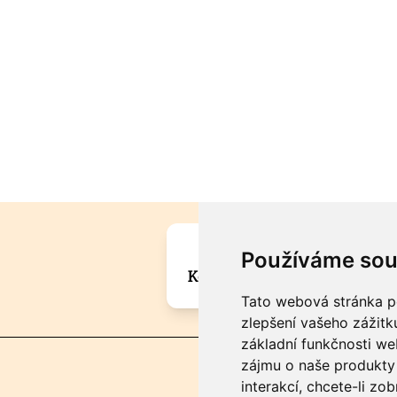
Máte zajímavou informa
Používáme sou
Kontaktujte šéfredaktora Mar
Tato webová stránka po
zlepšení vašeho zážitku
základní funkčnosti w
zájmu o naše produkty 
interakcí
,
chcete-li zob