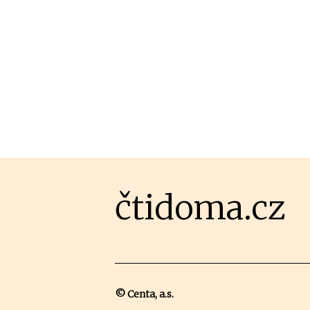
čtidoma.cz
© Centa, a.s.