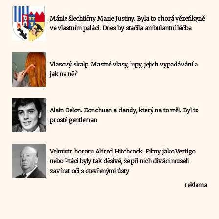
Mánie šlechtičny Marie Justiny. Byla to chorá vězeňkyně
ve vlastním paláci. Dnes by stačila ambulantní léčba
Vlasový skalp. Mastné vlasy, lupy, jejich vypadávání a
jak na ně?
Alain Delon. Donchuan a dandy, který na to měl. Byl to
prostě gentleman
Velmistr hororu Alfred Hitchcock. Filmy jako Vertigo
nebo Ptáci byly tak děsivé, že při nich diváci museli
zavírat oči s otevřenými ústy
reklama