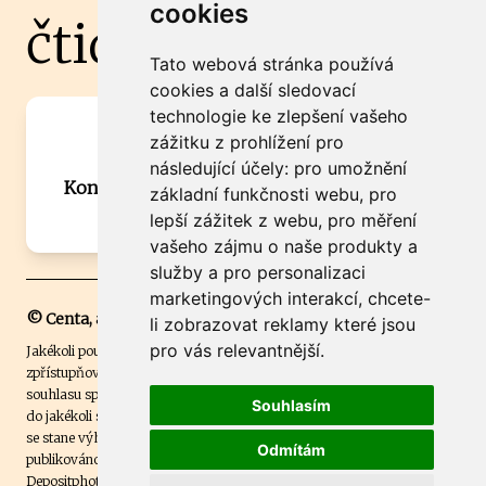
cookies
čtidoma.cz
Tato webová stránka používá
cookies a další sledovací
technologie ke zlepšení vašeho
Máte zajímavou informaci? Chcete
zážitku z prohlížení pro
spolupracovat?
následující účely:
pro umožnění
Kontaktujte šéfredaktora Martina Chalupu:
základní funkčnosti webu
,
pro
chalupa@ctidoma.cz
lepší zážitek z webu
,
pro měření
vašeho zájmu o naše produkty a
služby a pro personalizaci
marketingových interakcí
,
chcete-
© Centa, a.s.
li zobrazovat reklamy které jsou
pro vás relevantnější
.
Jakékoli použití obsahu včetně převzetí, šíření či dalšího užití a
zpřístupňování textových či obrazových materiálů bez písemného
souhlasu společnosti Centa,a.s. je zakázáno. Čtenář svým přihlášením
Souhlasím
do jakékoli soutěže na našem webu dává souhlas s tím, že v případě, že
se stane výhercem této soutěže, může být jeho jméno na webu
Odmítám
publikováno. Centa, a.s. využívala licenci ČTK a využívá fotografie z
Depositphotos
.