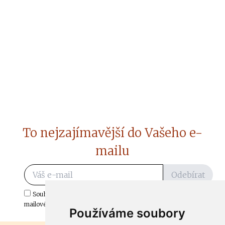
To nejzajímavější do Vašeho e-
mailu
Odebírat
Souhlasím s odběrem důležitých zpráv ze ČtiDoma.cz do mé e-
mailové schránky.
Používáme soubory