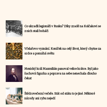
Co ukradli legionáři v Rusku? Díky zradě na Kolčakovi se
z nich stali boháči
Včelařovo vyznání. Koníček na celý život, který chytne za
srdce a pomáhá světu
Mexický král Maxmilián panoval velice krátce. Byl jako
šachová figurka a poprava na sebe nenechala dlouho
čekat
Štědrovečerní večeře. Stát od státu to je jiné. Některé
národy ani rybu nejedí