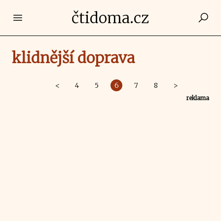
čtidoma.cz
Open main menu
klidnější doprava
<
4
5
6
7
8
>
reklama