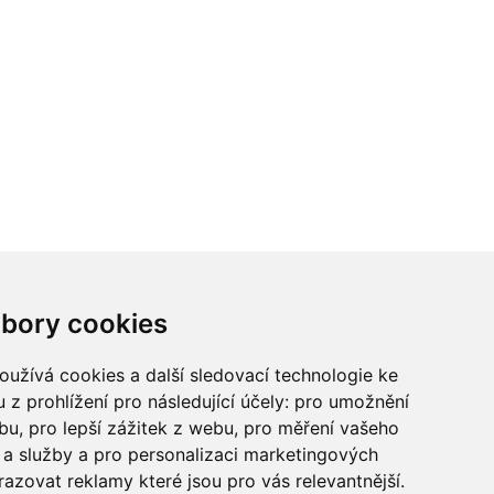
ci? Chcete spolupracovat?
bory cookies
tina Chalupu:
chalupa@ctidoma.cz
užívá cookies a další sledovací technologie ke
 z prohlížení pro následující účely:
pro umožnění
ebu
,
pro lepší zážitek z webu
,
pro měření vašeho
a služby a pro personalizaci marketingových
razovat reklamy které jsou pro vás relevantnější
.