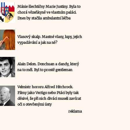
Mánie šlechtičny Marie Justiny. Byla to
chorá vězeňkyně ve vlastním paláci.
Dnes by stačila ambulantní léčba
Vlasový skalp. Mastné vlasy, lupy, jejich
vypadávání a jak na ně?
Alain Delon. Donchuan a dandy, který
na to měl. Byl to prostě gentleman
Velmistr hororu Alfred Hitchcock.
Filmy jako Vertigo nebo Ptáci byly tak
děsivé, že při nich diváci museli zavírat
oči s otevřenými ústy
reklama