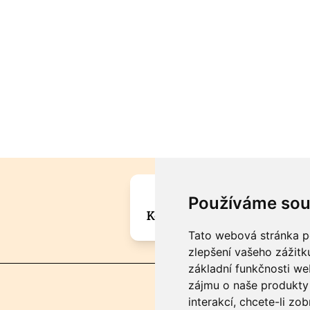
Máte zajímavou informa
Používáme sou
Kontaktujte šéfredaktora Mar
Tato webová stránka po
zlepšení vašeho zážitku
základní funkčnosti w
zájmu o naše produkty 
interakcí
,
chcete-li zob