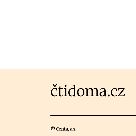
čtidoma.cz
© Centa, a.s.