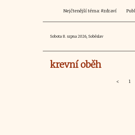
Nejčtenější téma: #zdraví
Publ
Sobota 8. srpna 2026, Soběslav
krevní oběh
<
1