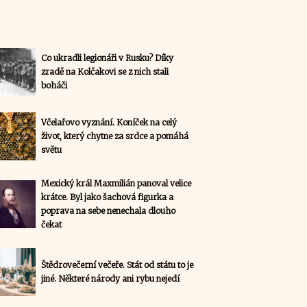
Co ukradli legionáři v Rusku? Díky
zradě na Kolčakovi se z nich stali
boháči
Včelařovo vyznání. Koníček na celý
život, který chytne za srdce a pomáhá
světu
Mexický král Maxmilián panoval velice
krátce. Byl jako šachová figurka a
poprava na sebe nenechala dlouho
čekat
Štědrovečerní večeře. Stát od státu to je
jiné. Některé národy ani rybu nejedí