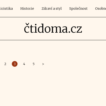
icistika
Historie
Zdraví a styl
Společnost
Osobn
čtidoma.cz
2
3
4
5
>