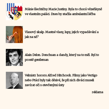
Mánie šlechtičny Marie Justiny. Byla to chorá vězeňkyně
ve vlastním paláci. Dnes by stačila ambulantní léčba
Vlasový skalp. Mastné vlasy, lupy, jejich vypadávání a
jak na ně?
Alain Delon. Donchuan a dandy, který na to měl. Byl to
prostě gentleman
Velmistr hororu Alfred Hitchcock. Filmy jako Vertigo
nebo Ptáci byly tak děsivé, že při nich diváci museli
zavírat oči s otevřenými ústy
reklama