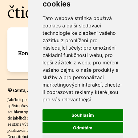
cookies
čtidoma.cz
Tato webová stránka používá
cookies a další sledovací
technologie ke zlepšení vašeho
Máte zajímavou informaci? Chcete
zážitku z prohlížení pro
spolupracovat?
následující účely:
pro umožnění
Kontaktujte šéfredaktora Martina Chalupu:
základní funkčnosti webu
,
pro
chalupa@ctidoma.cz
lepší zážitek z webu
,
pro měření
vašeho zájmu o naše produkty a
služby a pro personalizaci
marketingových interakcí
,
chcete-
© Centa, a.s.
li zobrazovat reklamy které jsou
pro vás relevantnější
.
Jakékoli použití obsahu včetně převzetí, šíření či dalšího užití a
zpřístupňování textových či obrazových materiálů bez písemného
souhlasu společnosti Centa,a.s. je zakázáno. Čtenář svým přihlášením
Souhlasím
do jakékoli soutěže na našem webu dává souhlas s tím, že v případě, že
se stane výhercem této soutěže, může být jeho jméno na webu
Odmítám
publikováno. Centa, a.s. využívala licenci ČTK a využívá fotografie z
Depositphotos
.