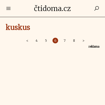
čtidoma.cz
Open main menu
kuskus
<
4
5
6
7
8
>
reklama