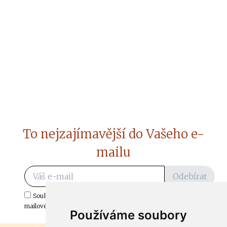
To nejzajímavější do Vašeho e-
mailu
Odebírat
Souhlasím s odběrem důležitých zpráv ze ČtiDoma.cz do mé e-
mailové schránky.
Používáme soubory