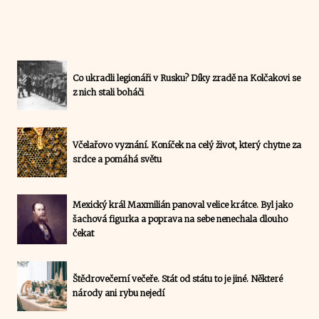
Co ukradli legionáři v Rusku? Díky zradě na Kolčakovi se
z nich stali boháči
Včelařovo vyznání. Koníček na celý život, který chytne za
srdce a pomáhá světu
Mexický král Maxmilián panoval velice krátce. Byl jako
šachová figurka a poprava na sebe nenechala dlouho
čekat
Štědrovečerní večeře. Stát od státu to je jiné. Některé
národy ani rybu nejedí