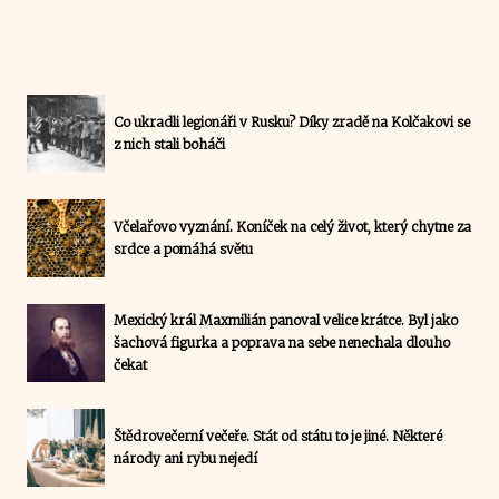
Co ukradli legionáři v Rusku? Díky zradě na Kolčakovi se
z nich stali boháči
Včelařovo vyznání. Koníček na celý život, který chytne za
srdce a pomáhá světu
Mexický král Maxmilián panoval velice krátce. Byl jako
šachová figurka a poprava na sebe nenechala dlouho
čekat
Štědrovečerní večeře. Stát od státu to je jiné. Některé
národy ani rybu nejedí