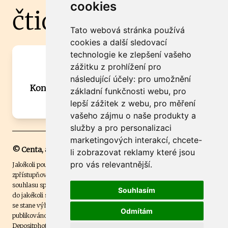
cookies
čtidoma.cz
Tato webová stránka používá
cookies a další sledovací
technologie ke zlepšení vašeho
Máte zajímavou informaci? Chcete
zážitku z prohlížení pro
spolupracovat?
následující účely:
pro umožnění
Kontaktujte šéfredaktora Martina Chalupu:
základní funkčnosti webu
,
pro
chalupa@ctidoma.cz
lepší zážitek z webu
,
pro měření
vašeho zájmu o naše produkty a
služby a pro personalizaci
marketingových interakcí
,
chcete-
© Centa, a.s.
li zobrazovat reklamy které jsou
pro vás relevantnější
.
Jakékoli použití obsahu včetně převzetí, šíření či dalšího užití a
zpřístupňování textových či obrazových materiálů bez písemného
souhlasu společnosti Centa,a.s. je zakázáno. Čtenář svým přihlášením
Souhlasím
do jakékoli soutěže na našem webu dává souhlas s tím, že v případě, že
se stane výhercem této soutěže, může být jeho jméno na webu
Odmítám
publikováno. Centa, a.s. využívala licenci ČTK a využívá fotografie z
Depositphotos
.