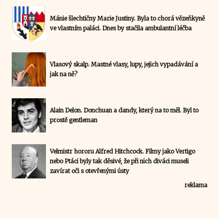
Mánie šlechtičny Marie Justiny. Byla to chorá vězeňkyně
ve vlastním paláci. Dnes by stačila ambulantní léčba
Vlasový skalp. Mastné vlasy, lupy, jejich vypadávání a
jak na ně?
Alain Delon. Donchuan a dandy, který na to měl. Byl to
prostě gentleman
Velmistr hororu Alfred Hitchcock. Filmy jako Vertigo
nebo Ptáci byly tak děsivé, že při nich diváci museli
zavírat oči s otevřenými ústy
reklama