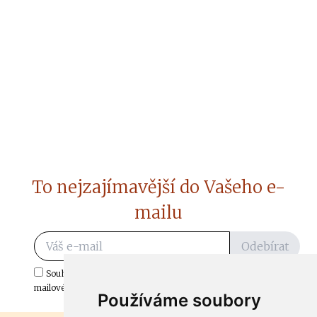
To nejzajímavější do Vašeho e-
mailu
Odebírat
Souhlasím s odběrem důležitých zpráv ze ČtiDoma.cz do mé e-
mailové schránky.
Používáme soubory