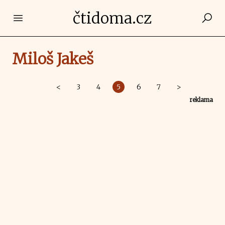
čtidoma.cz
Open main menu
Miloš Jakeš
<
3
4
5
6
7
>
reklama