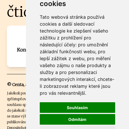
cookies
čtidoma.cz
Tato webová stránka používá
cookies a další sledovací
technologie ke zlepšení vašeho
Máte zajímavou informaci? Chcete
zážitku z prohlížení pro
spolupracovat?
následující účely:
pro umožnění
Kontaktujte šéfredaktora Martina Chalupu:
základní funkčnosti webu
,
pro
chalupa@ctidoma.cz
lepší zážitek z webu
,
pro měření
vašeho zájmu o naše produkty a
služby a pro personalizaci
marketingových interakcí
,
chcete-
© Centa, a.s.
li zobrazovat reklamy které jsou
pro vás relevantnější
.
Jakékoli použití obsahu včetně převzetí, šíření či dalšího užití a
zpřístupňování textových či obrazových materiálů bez písemného
souhlasu společnosti Centa,a.s. je zakázáno. Čtenář svým přihlášením
Souhlasím
do jakékoli soutěže na našem webu dává souhlas s tím, že v případě, že
se stane výhercem této soutěže, může být jeho jméno na webu
Odmítám
publikováno. Centa, a.s. využívala licenci ČTK a využívá fotografie z
Depositphotos
.