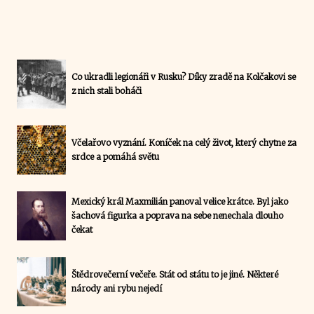
Co ukradli legionáři v Rusku? Díky zradě na Kolčakovi se
z nich stali boháči
Včelařovo vyznání. Koníček na celý život, který chytne za
srdce a pomáhá světu
Mexický král Maxmilián panoval velice krátce. Byl jako
šachová figurka a poprava na sebe nenechala dlouho
čekat
Štědrovečerní večeře. Stát od státu to je jiné. Některé
národy ani rybu nejedí