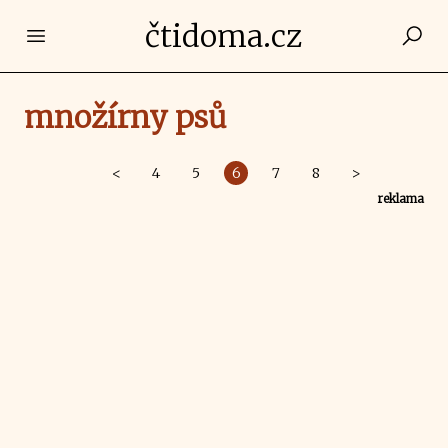
čtidoma.cz
Open main menu
množírny psů
<
4
5
6
7
8
>
reklama