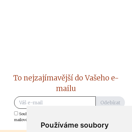
To nejzajímavější do Vašeho e-
mailu
Odebírat
Souhlasím s odběrem důležitých zpráv ze ČtiDoma.cz do mé e-
mailové schránky.
Používáme soubory