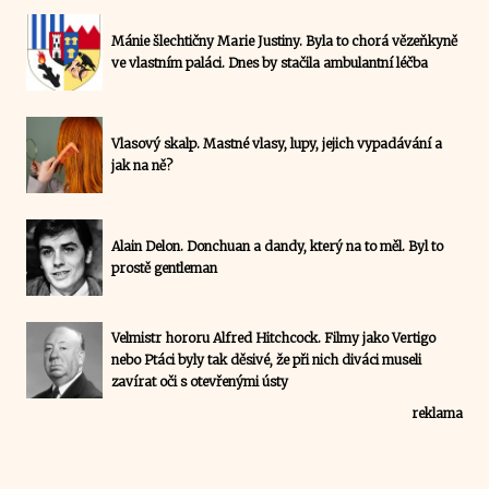
Mánie šlechtičny Marie Justiny. Byla to chorá vězeňkyně
ve vlastním paláci. Dnes by stačila ambulantní léčba
Vlasový skalp. Mastné vlasy, lupy, jejich vypadávání a
jak na ně?
Alain Delon. Donchuan a dandy, který na to měl. Byl to
prostě gentleman
Velmistr hororu Alfred Hitchcock. Filmy jako Vertigo
nebo Ptáci byly tak děsivé, že při nich diváci museli
zavírat oči s otevřenými ústy
reklama