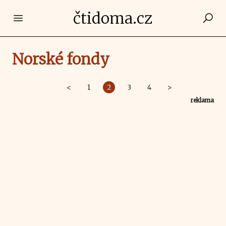
čtidoma.cz
Open main menu
Norské fondy
<
1
2
3
4
>
reklama