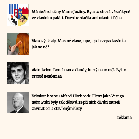
Mánie šlechtičny Marie Justiny. Byla to chorá vězeňkyně
ve vlastním paláci. Dnes by stačila ambulantní léčba
Vlasový skalp. Mastné vlasy, lupy, jejich vypadávání a
jak na ně?
Alain Delon. Donchuan a dandy, který na to měl. Byl to
prostě gentleman
Velmistr hororu Alfred Hitchcock. Filmy jako Vertigo
nebo Ptáci byly tak děsivé, že při nich diváci museli
zavírat oči s otevřenými ústy
reklama