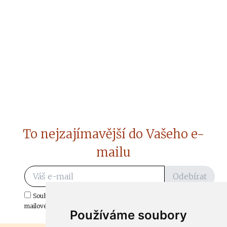
To nejzajímavější do Vašeho e-
mailu
Odebírat
Souhlasím s odběrem důležitých zpráv ze ČtiDoma.cz do mé e-
mailové schránky.
Používáme soubory