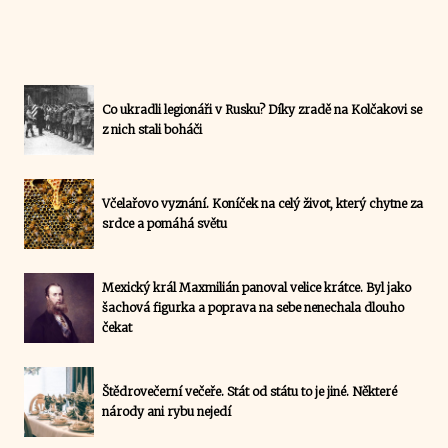
Co ukradli legionáři v Rusku? Díky zradě na Kolčakovi se
z nich stali boháči
Včelařovo vyznání. Koníček na celý život, který chytne za
srdce a pomáhá světu
Mexický král Maxmilián panoval velice krátce. Byl jako
šachová figurka a poprava na sebe nenechala dlouho
čekat
Štědrovečerní večeře. Stát od státu to je jiné. Některé
národy ani rybu nejedí