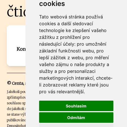
cookies
čtidoma.cz
Tato webová stránka používá
cookies a další sledovací
technologie ke zlepšení vašeho
Máte zajímavou informaci? Chcete
zážitku z prohlížení pro
spolupracovat?
následující účely:
pro umožnění
Kontaktujte šéfredaktora Martina Chalupu:
základní funkčnosti webu
,
pro
chalupa@ctidoma.cz
lepší zážitek z webu
,
pro měření
vašeho zájmu o naše produkty a
služby a pro personalizaci
marketingových interakcí
,
chcete-
© Centa, a.s.
li zobrazovat reklamy které jsou
pro vás relevantnější
.
Jakékoli použití obsahu včetně převzetí, šíření či dalšího užití a
zpřístupňování textových či obrazových materiálů bez písemného
souhlasu společnosti Centa,a.s. je zakázáno. Čtenář svým přihlášením
Souhlasím
do jakékoli soutěže na našem webu dává souhlas s tím, že v případě, že
se stane výhercem této soutěže, může být jeho jméno na webu
Odmítám
publikováno. Centa, a.s. využívala licenci ČTK a využívá fotografie z
Depositphotos
.