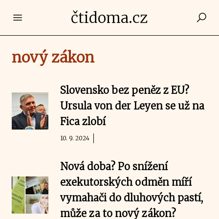
čtidoma.cz
Open main menu
nový zákon
Slovensko bez peněz z EU?
Ursula von der Leyen se už na
Fica zlobí
10. 9. 2024
Nová doba? Po snížení
exekutorských odměn míří
vymahači do dluhových pastí,
může za to nový zákon?