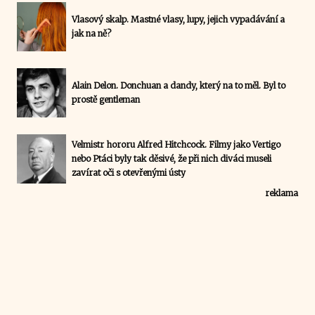
Vlasový skalp. Mastné vlasy, lupy, jejich vypadávání a
jak na ně?
Alain Delon. Donchuan a dandy, který na to měl. Byl to
prostě gentleman
Velmistr hororu Alfred Hitchcock. Filmy jako Vertigo
nebo Ptáci byly tak děsivé, že při nich diváci museli
zavírat oči s otevřenými ústy
reklama