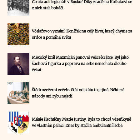
Co ukradli legionáři v Rusku? Díky zradě na Kolčakovi se
z nich stali boháči
Včelařovo vyznání. Koníček na celý život, který chytne za
srdce a pomáhá světu
Mexický král Maxmilián panoval velice krátce. Byl jako
šachová figurka a poprava na sebe nenechala dlouho
čekat
Štědrovečerní večeře. Stát od státu to je jiné. Některé
národy ani rybu nejedí
Mánie šlechtičny Marie Justiny. Byla to chorá vězeňkyně
ve vlastním paláci. Dnes by stačila ambulantní léčba