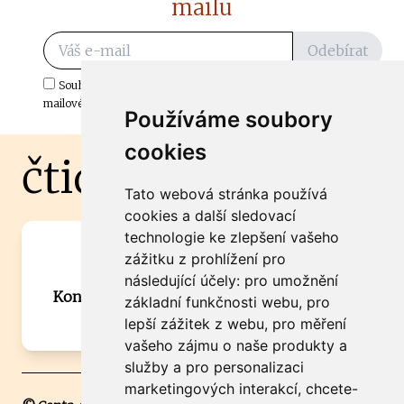
mailu
Odebírat
Souhlasím s odběrem důležitých zpráv ze ČtiDoma.cz do mé e-
mailové schránky.
Používáme soubory
cookies
čtidoma.cz
Tato webová stránka používá
cookies a další sledovací
technologie ke zlepšení vašeho
Máte zajímavou informaci? Chcete
zážitku z prohlížení pro
spolupracovat?
následující účely:
pro umožnění
Kontaktujte šéfredaktora Martina Chalupu:
základní funkčnosti webu
,
pro
chalupa@ctidoma.cz
lepší zážitek z webu
,
pro měření
vašeho zájmu o naše produkty a
služby a pro personalizaci
marketingových interakcí
,
chcete-