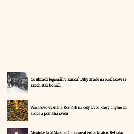
Co ukradli legionáři v Rusku? Díky zradě na Kolčakovi se
z nich stali boháči
Včelařovo vyznání. Koníček na celý život, který chytne za
srdce a pomáhá světu
Mexický král Maxmilián panoval velice krátce. Byl jako