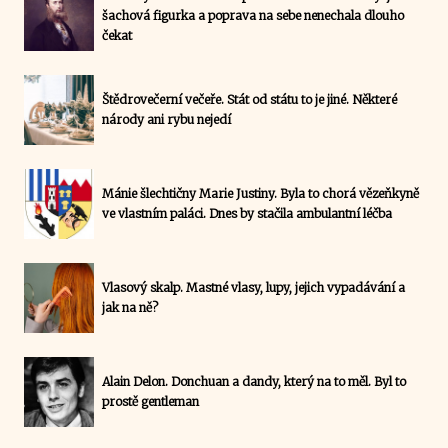
šachová figurka a poprava na sebe nenechala dlouho
čekat
Štědrovečerní večeře. Stát od státu to je jiné. Některé
národy ani rybu nejedí
Mánie šlechtičny Marie Justiny. Byla to chorá vězeňkyně
ve vlastním paláci. Dnes by stačila ambulantní léčba
Vlasový skalp. Mastné vlasy, lupy, jejich vypadávání a
jak na ně?
Alain Delon. Donchuan a dandy, který na to měl. Byl to
prostě gentleman