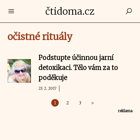
čtidoma.cz
Open main menu
očistné rituály
Podstupte účinnou jarní
detoxikaci. Tělo vám za to
poděkuje
23. 2. 2017
1
2
3
>
reklama