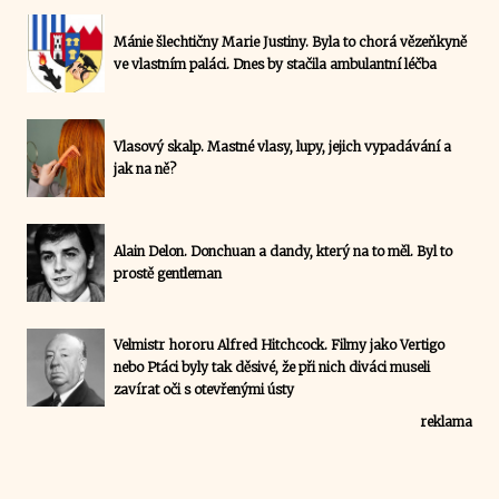
Mánie šlechtičny Marie Justiny. Byla to chorá vězeňkyně
ve vlastním paláci. Dnes by stačila ambulantní léčba
Vlasový skalp. Mastné vlasy, lupy, jejich vypadávání a
jak na ně?
Alain Delon. Donchuan a dandy, který na to měl. Byl to
prostě gentleman
Velmistr hororu Alfred Hitchcock. Filmy jako Vertigo
nebo Ptáci byly tak děsivé, že při nich diváci museli
zavírat oči s otevřenými ústy
reklama