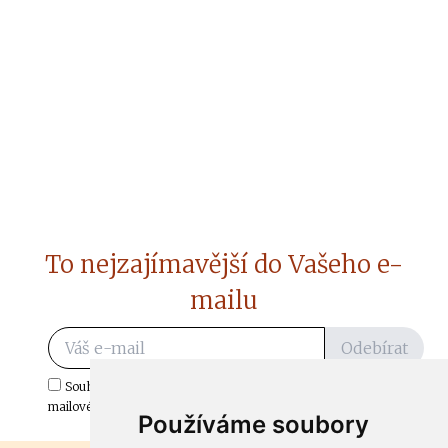
To nejzajímavější do Vašeho e-
mailu
Odebírat
Souhlasím s odběrem důležitých zpráv ze ČtiDoma.cz do mé e-
mailové schránky.
Používáme soubory