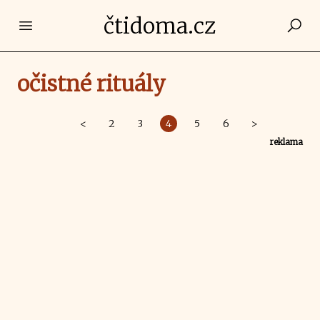
čtidoma.cz
Open main menu
očistné rituály
<
2
3
4
5
6
>
reklama