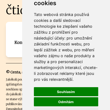
cookies
čtidoma.cz
Tato webová stránka používá
cookies a další sledovací
technologie ke zlepšení vašeho
Máte zajímavou informaci? Chcete
zážitku z prohlížení pro
spolupracovat?
následující účely:
pro umožnění
Kontaktujte šéfredaktora Martina Chalupu:
základní funkčnosti webu
,
pro
chalupa@ctidoma.cz
lepší zážitek z webu
,
pro měření
vašeho zájmu o naše produkty a
služby a pro personalizaci
marketingových interakcí
,
chcete-
© Centa, a.s.
li zobrazovat reklamy které jsou
pro vás relevantnější
.
Jakékoli použití obsahu včetně převzetí, šíření či dalšího užití a
zpřístupňování textových či obrazových materiálů bez písemného
souhlasu společnosti Centa,a.s. je zakázáno. Čtenář svým přihlášením
Souhlasím
do jakékoli soutěže na našem webu dává souhlas s tím, že v případě, že
se stane výhercem této soutěže, může být jeho jméno na webu
Odmítám
publikováno. Centa, a.s. využívala licenci ČTK a využívá fotografie z
Depositphotos
.