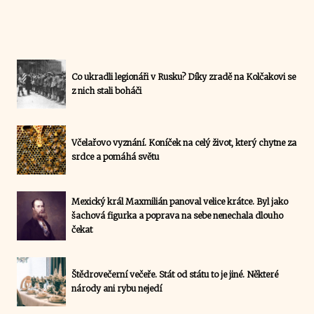
Co ukradli legionáři v Rusku? Díky zradě na Kolčakovi se
z nich stali boháči
Včelařovo vyznání. Koníček na celý život, který chytne za
srdce a pomáhá světu
Mexický král Maxmilián panoval velice krátce. Byl jako
šachová figurka a poprava na sebe nenechala dlouho
čekat
Štědrovečerní večeře. Stát od státu to je jiné. Některé
národy ani rybu nejedí